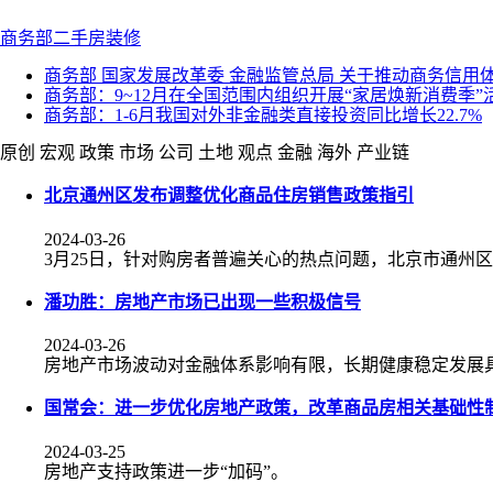
商务部
二手房
装修
商务部 国家发展改革委 金融监管总局 关于推动商务信
商务部：9~12月在全国范围内组织开展“家居焕新消费季”
商务部：1-6月我国对外非金融类直接投资同比增长22.7%
原创
宏观
政策
市场
公司
土地
观点
金融
海外
产业链
北京通州区发布调整优化商品住房销售政策指引
2024-03-26
3月25日，针对购房者普遍关心的热点问题，北京市通州
潘功胜：房地产市场已出现一些积极信号
2024-03-26
房地产市场波动对金融体系影响有限，长期健康稳定发展
国常会：进一步优化房地产政策，改革商品房相关基础性
2024-03-25
房地产支持政策进一步“加码”。