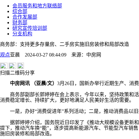
会员服务和地方联络部
综合部
合作发展部
财务部
研究宣传培训部
分支机构
商务部：支持更多存量房、二手房实施旧房装修和局部改造
观点
亚晨 2024-03-27 08:44:09
来源：
中房网
扫描二维码分享
中房网讯 （亚晨/文）
3月26日，国新办举行近期生产、消
商务部副部长郭婷婷在会上表示，今年以来，坚持政策和活动
消费稳定增长、持续扩大，更好地满足人民美好生活的需要。
一是，办好“消费促进年”系列活动；二是，推动消费品以旧
据郭婷婷介绍，国务院近日印发了《推动大规模设备更新和消
提下，推动汽车换“能”，逐步提高新能源汽车、节能型汽车销售
施旧房装修和局部改造。