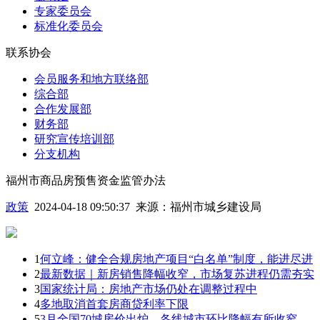
专家委员会
标准化委员会
联系协会
会员服务和地方联络部
综合部
合作发展部
财务部
研究宣传培训部
分支机构
福州市商品房预售资金监管办法
政策
2024-04-18 09:50:37
来源：
福州市城乡建设局
1
何立峰：健全合规房地产项目“白名单”制度，能进尽进
2
最新数据｜新房销售降幅收窄，市场复苏进程仍需夯实
3
国家统计局：房地产市场仍处在调整过程中
4
多地取消首套房商贷利率下限
5
3月全国70城房价出炉，各线城市环比降幅有所收窄