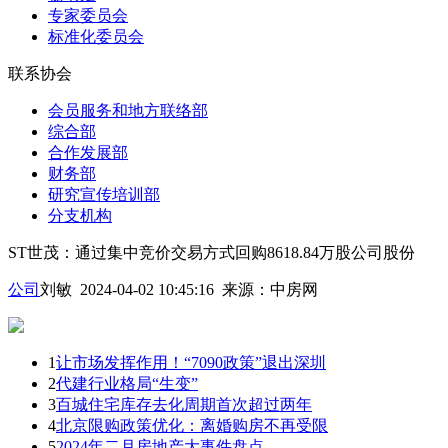
专家委员会
标准化委员会
联系协会
会员服务和地方联络部
综合部
合作发展部
财务部
研究宣传培训部
分支机构
ST世茂：通过集中竞价交易方式回购8618.84万股公司股份
公司
刘敏 2024-04-02 10:45:16
来源：
中房网
1
让市场发挥作用！“7090政策”退出深圳
2
代建行业格局“生变”
3
百城住宅库存去化周期首次超过两年
4
北京限购政策优化：离婚购房不再受限
5
2024年二月房地产大事件盘点