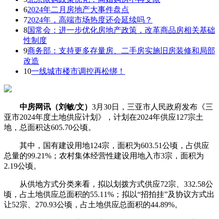
6
2024年二月房地产大事件盘点
7
2024年，高端市场热度还会延续吗？
8
国常会：进一步优化房地产政策，改革商品房相关基础
性制度
9
商务部：支持更多存量房、二手房实施旧房装修和局部
改造
10
一线城市楼市调控再松绑！
中房网讯（刘敏/文）
3月30日，三亚市人民政府发布《三
亚市2024年度土地供应计划》，计划在2024年供应127宗土
地，总面积达605.70公顷。
其中，国有建设用地124宗，面积为603.51公顷，占供应
总量的99.21%；农村集体经营性建设用地入市3宗，面积为
2.19公顷。
从供地方式分类来看，拟以划拨方式供应72宗、332.58公
顷，占土地供应总面积的55.11%；拟以“招拍挂”及协议方式出
让52宗、270.93公顷，占土地供应总面积的44.89%。