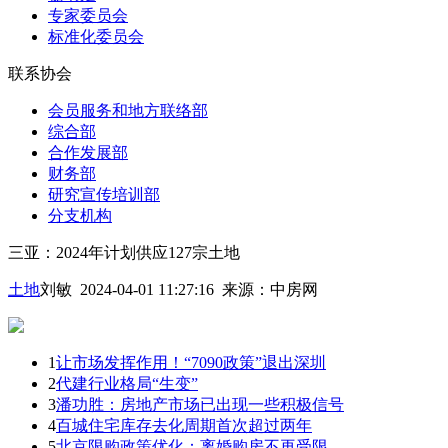
专家委员会
标准化委员会
联系协会
会员服务和地方联络部
综合部
合作发展部
财务部
研究宣传培训部
分支机构
三亚：2024年计划供应127宗土地
土地
刘敏 2024-04-01 11:27:16
来源：
中房网
1
让市场发挥作用！“7090政策”退出深圳
2
代建行业格局“生变”
3
潘功胜：房地产市场已出现一些积极信号
4
百城住宅库存去化周期首次超过两年
5
北京限购政策优化：离婚购房不再受限