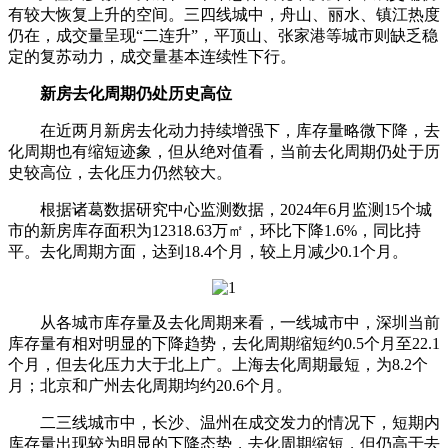
有较大恢复上升的空间。三四线城中，舟山、丽水、镇江热度
仍在，成交量呈现“二连升”，平顶山、张家港等城市则缺乏稳
定的复苏动力，成交量基本连续性下行。
新房去化周期仍处历史高位
在近两月新房去化动力持续增强下，库存量略微下降，去
化周期也有缩短迹象，但从绝对值看，当前去化周期仍处于历
史较高位，去化压力仍然较大。
根据诸葛数据研究中心监测数据，2024年6月监测15个城
市的新房库存面积为12318.63万㎡，环比下降1.6%，同比持
平。去化周期方面，达到18.4个月，较上月减少0.1个月。
从各城市库存量及去化周期来看，一线城市中，深圳当前
库存量有相对明显的下降趋势，去化周期缩短约0.5个月至22.1
个月，但去化压力大于北上广。上海去化周期最短，为8.2个
月；北京和广州去化周期均约20.6个月。
二三线城市中，长沙、温州在成交发力的情况下，短期内
库存量出现较为明显的下降态势，去化周期缩短，但仍高于去