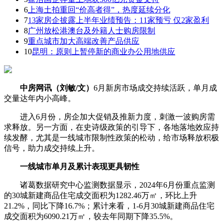
6
上海土拍重回“价高者得”，热度延续分化
7
13家房企披露上半年业绩预告：11家预亏 仅2家盈利
8
广州放松港澳台及外籍人士购房限制
9
重点城市加大高端改善产品供应
10
昆明：原则上暂停新的商业办公用地供应
中房网讯（刘敏/文）
6月新房市场成交持续活跃，单月成
交量达年内小高峰。
进入6月份，房企加大促销及推新力度，刺激一波购房需
求释放。另一方面，在史诗级政策的引导下，各地落地效应持
续发酵，尤其是一线城市限制性政策的松动，给市场释放积极
信号，助力成交持续上升。
一线城市单月及累计表现更具韧性
诸葛数据研究中心监测数据显示，2024年6月份重点监测
的30城新建商品住宅成交面积为1282.46万㎡，环比上升
21.2%，同比下降16.7%；累计来看，1-6月30城新建商品住宅
成交面积为6090.21万㎡，较去年同期下降35.5%。