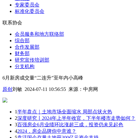
专家委员会
标准化委员会
联系协会
会员服务和地方联络部
综合部
合作发展部
财务部
研究宣传培训部
分支机构
6月新房成交量“二连升”至年内小高峰
原创
刘敏 2024-07-11 10:56:55
来源：
中房网
1
半年盘点｜土地市场全面缩水 局部点状火热
2
深度研究丨2024年上半年收官，下半年楼市走势如何？
3
百强房企6月业绩环比涨超三成，投资仍未见起色
4
2024，房企品牌你中意谁？
5
盘活国企存量土地获300亿元资金支持