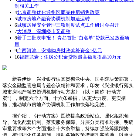
制相关工作
4
北京调整优化通州区商品住房销售政策
5
城市房地产融资协调机制加速运转
6
城镇房屋安全管理三项制度试点工作研讨会召开
7
大消息！深圳楼市又调整
8
着手二批次申报！ 青岛首批“白名单”贷款已发放至项
目
9
广西河池：安排购房财政奖补资金1亿元
10
福建龙岩：住房公积金贷款最高额度提高10万元
新春伊始，兴业银行认真贯彻党中央、国务院决策部署，
落实金融监管总局专题会议精神和要求，印发《兴业银行落实
城市房地产融资协调机制行动方案》（以下简称“行动方
案”），制定六个方面、十六条举措，以更大力度、更实措
施，推动城市房地产协调机制工作加快落地见效。
据介绍，《行动方案》围绕提高政治站位、强化组织领
导、优化配套机制、落实服务保障、分层分类精准对接、明确
审批要求等六个方面推出十六条举措，持续加强统筹跟踪协
调，梳理细化任务措施，推动各项政策措施扎实落地，以更大