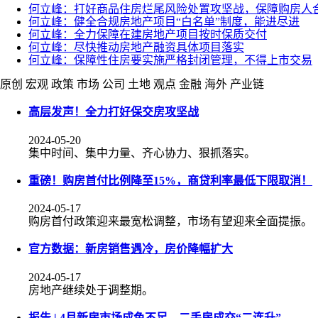
何立峰：打好商品住房烂尾风险处置攻坚战，保障购房人
何立峰：健全合规房地产项目“白名单”制度，能进尽进
何立峰：全力保障在建房地产项目按时保质交付
何立峰：尽快推动房地产融资具体项目落实
何立峰：保障性住房要实施严格封闭管理，不得上市交易
原创
宏观
政策
市场
公司
土地
观点
金融
海外
产业链
高层发声！全力打好保交房攻坚战
2024-05-20
集中时间、集中力量、齐心协力、狠抓落实。
重磅！购房首付比例降至15%，商贷利率最低下限取消！
2024-05-17
购房首付政策迎来最宽松调整，市场有望迎来全面提振。
官方数据：新房销售遇冷，房价降幅扩大
2024-05-17
房地产继续处于调整期。
报告 | 4月新房市场成色不足，二手房成交“二连升”