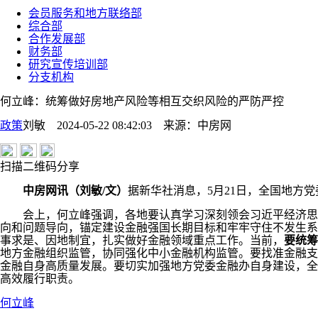
会员服务和地方联络部
综合部
合作发展部
财务部
研究宣传培训部
分支机构
何立峰：统筹做好房地产风险等相互交织风险的严防严控
政策
刘敏 2024-05-22 08:42:03
来源：
中房网
扫描二维码分享
中房网讯（刘敏/文）
据新华社消息，5月21日，全国地方
会上，何立峰强调，各地要认真学习深刻领会习近平经济思想
向和问题导向，锚定建设金融强国长期目标和牢牢守住不发生系
事求是、因地制宜，扎实做好金融领域重点工作。当前，
要统筹
地方金融组织监管，协同强化中小金融机构监管。要找准金融支
金融自身高质量发展。要切实加强地方党委金融办自身建设，全
高效履行职责。
何立峰