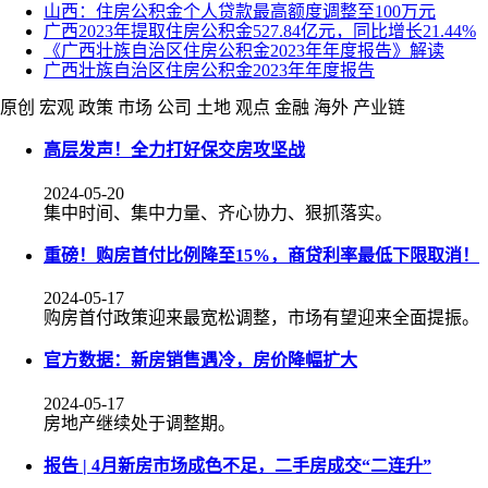
山西：住房公积金个人贷款最高额度调整至100万元
广西2023年提取住房公积金527.84亿元，同比增长21.44%
《广西壮族自治区住房公积金2023年年度报告》解读
广西壮族自治区住房公积金2023年年度报告
原创
宏观
政策
市场
公司
土地
观点
金融
海外
产业链
高层发声！全力打好保交房攻坚战
2024-05-20
集中时间、集中力量、齐心协力、狠抓落实。
重磅！购房首付比例降至15%，商贷利率最低下限取消！
2024-05-17
购房首付政策迎来最宽松调整，市场有望迎来全面提振。
官方数据：新房销售遇冷，房价降幅扩大
2024-05-17
房地产继续处于调整期。
报告 | 4月新房市场成色不足，二手房成交“二连升”