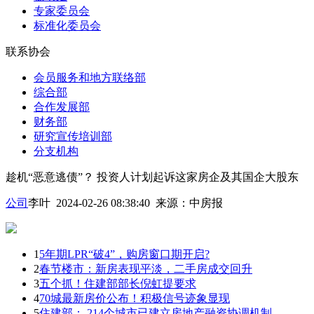
专家委员会
标准化委员会
联系协会
会员服务和地方联络部
综合部
合作发展部
财务部
研究宣传培训部
分支机构
趁机“恶意逃债”？ 投资人计划起诉这家房企及其国企大股东
公司
李叶 2024-02-26 08:38:40
来源：
中房报
1
5年期LPR“破4”，购房窗口期开启?
2
春节楼市：新房表现平淡，二手房成交回升
3
五个抓！住建部部长倪虹提要求
4
70城最新房价公布！积极信号迹象显现
5
住建部： 214个城市已建立房地产融资协调机制