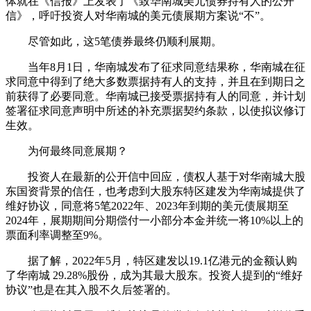
体就在《信报》上发表了《致华南城美元债券持有人的公开
信》，呼吁投资人对华南城的美元债展期方案说“不”。
尽管如此，这5笔债券最终仍顺利展期。
当年8月1日，华南城发布了征求同意结果称，华南城在征
求同意中得到了绝大多数票据持有人的支持，并且在到期日之
前获得了必要同意。华南城已接受票据持有人的同意，并计划
签署征求同意声明中所述的补充票据契约条款，以使拟议修订
生效。
为何最终同意展期？
投资人在最新的公开信中回应，债权人基于对华南城大股
东国资背景的信任，也考虑到大股东特区建发为华南城提供了
维好协议，同意将5笔2022年、2023年到期的美元债展期至
2024年，展期期间分期偿付一小部分本金并统一将10%以上的
票面利率调整至9%。
据了解，2022年5月，特区建发以19.1亿港元的金额认购
了华南城 29.28%股份，成为其最大股东。投资人提到的“维好
协议”也是在其入股不久后签署的。