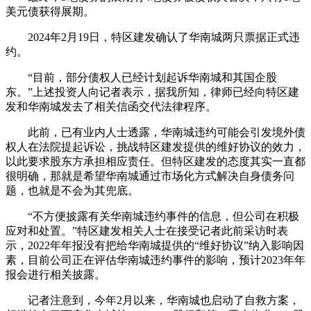
美元债获得展期。
2024年2月19日，特区建发确认了华南城两只票据正式违
约。
“目前，部分债权人已经计划起诉华南城和其国企股
东。”上述投资人向记者表示，据我所知，律师已经向特区建
发和华南城发去了相关信函交代法律程序。
此前，已有业内人士透露，华南城违约可能会引发境外债
权人在法院提起诉讼，挑战特区建发提供的维好协议的效力，
以此要求股东方承担相应责任。但特区建发的态度其实一直都
很明确，那就是希望华南城通过市场化方式解决自身债务问
题，也就是不会为其兜底。
“不方便披露有关华南城违约事件的信息，但公司在积极
应对和处置。”特区建发相关人士在接受记者此前采访时表
示，2022年年报没有把给华南城提供的“维好协议”纳入影响因
素，目前公司正在评估华南城违约事件的影响，预计2023年年
报会进行相关披露。
记者注意到，今年2月以来，华南城也启动了自救方案，