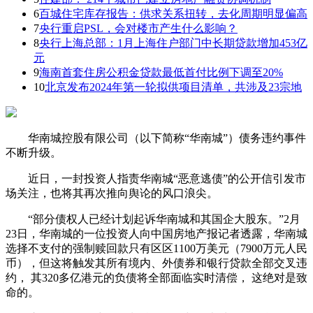
6
百城住宅库存报告：供求关系扭转，去化周期明显偏高
7
央行重启PSL，会对楼市产生什么影响？
8
央行上海总部：1月上海住户部门中长期贷款增加453亿
元
9
海南首套住房公积金贷款最低首付比例下调至20%
10
北京发布2024年第一轮拟供项目清单，共涉及23宗地
华南城控股有限公司（以下简称“华南城”）债务违约事件
不断升级。
近日，一封投资人指责华南城“恶意逃债”的公开信引发市
场关注，也将其再次推向舆论的风口浪尖。
“部分债权人已经计划起诉华南城和其国企大股东。”2月
23日，华南城的一位投资人向中国房地产报记者透露，华南城
选择不支付的强制赎回款只有区区1100万美元（7900万元人民
币），但这将触发其所有境内、外债券和银行贷款全部交叉违
约， 其320多亿港元的负债将全部面临实时清偿， 这绝对是致
命的。