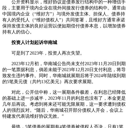
公开资料显示，维好协议是债券发行结构中的一种增信手
段，主要用于境内企业在境外间接发行债券的结构中。通常由
中国境内企业（“维好方”）与境外发债主体、担保人、债券持
有人的受托人（“维好债权人”）共同签署，且维好方通常承诺
保持发债主体的良好运营以便如期偿付债券本息，以增加债券
持有人的信心。
投资人计划起诉华南城
可是到了2023年，投资人再次失望。
2023年12月初，华南城公告尚未支付2023年11月20日到期
的一笔票据利息，倘若未能于2023年12月20日支付利息，将导
致发生违约事件。同时，华南城就展期后将于2024年陆续到期
的5笔美元债（共约13亿美元）再次要求展期。
对此，公开信中称，这一展期条件极差，在利息已经降低
的基础上进一步减半，2023年11月的利息也没有了，本金更是
几年后再说。考虑到将来还可能无限展期，这一要求遭到债权
人的强烈反对。“随后，华南城召开部分债权人开会，会议上
特建发代表说维好协议无效。”
最终，5笔债券的展期有4笔债券被债权人否决，只有1笔