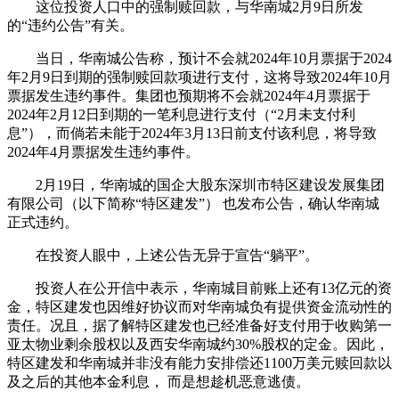
这位投资人口中的强制赎回款，与华南城2月9日所发
的“违约公告”有关。
当日，华南城公告称，预计不会就2024年10月票据于2024
年2月9日到期的强制赎回款项进行支付，这将导致2024年10月
票据发生违约事件。集团也预期将不会就2024年4月票据于
2024年2月12日到期的一笔利息进行支付（“2月未支付利
息”），而倘若未能于2024年3月13日前支付该利息，将导致
2024年4月票据发生违约事件。
2月19日，华南城的国企大股东深圳市特区建设发展集团
有限公司（以下简称“特区建发”） 也发布公告，确认华南城
正式违约。
在投资人眼中，上述公告无异于宣告“躺平”。
投资人在公开信中表示，华南城目前账上还有13亿元的资
金，特区建发也因维好协议而对华南城负有提供资金流动性的
责任。况且，据了解特区建发也已经准备好支付用于收购第一
亚太物业剩余股权以及西安华南城约30%股权的定金。因此，
特区建发和华南城并非没有能力安排偿还1100万美元赎回款以
及之后的其他本金利息， 而是想趁机恶意逃债。