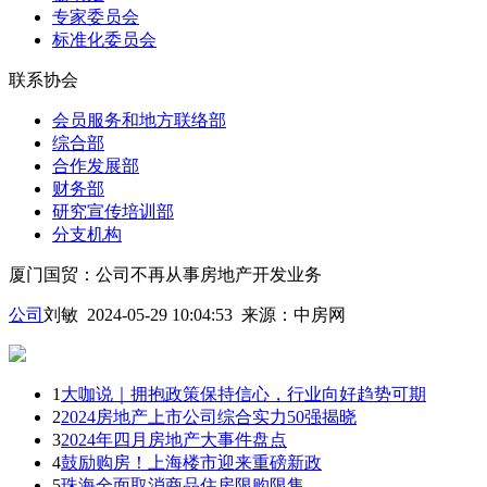
专家委员会
标准化委员会
联系协会
会员服务和地方联络部
综合部
合作发展部
财务部
研究宣传培训部
分支机构
厦门国贸：公司不再从事房地产开发业务
公司
刘敏 2024-05-29 10:04:53
来源：
中房网
1
大咖说｜拥抱政策保持信心，行业向好趋势可期
2
2024房地产上市公司综合实力50强揭晓
3
2024年四月房地产大事件盘点
4
鼓励购房！上海楼市迎来重磅新政
5
珠海全面取消商品住房限购限售