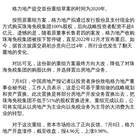
格力地产提交首份重组草案的时间为2020年。
按照原重组方案，格力地产拟通过发行股份及支付现金的
方式购买珠海免税集团100%股权，后向战略投资者配资不超8
亿元。遗憾的是，随着原董事长鲁君四的案发，格力地产收购
珠海免税集团被按下暂停键，直至2022年12月才宣布重启。如
今，据首次披露交易初步意向已过4年，而行业也发生了翻天
覆地的变化。
对比可见，这份新的重组方案最终方向大改，降低了对珠
海免税集团的购股比例，并选择置出房地产业务。
7月8日，中国房地产报记者以投资者身份致电格力地产董
事会秘书处，工作人员表示，这是公司基于重组做的战略规划
和资产置换。此次置换是将部分房地产开发业务置换出去，把
珠海免税集团不低于51%的股权置换进来。重组完成以后，公
司将实现从以房地产为主业向以免税业务为主导的大消费为主
业的转型。
对于这次重组，资本市场给出了正向反馈。7月8日，格力
地产开盘涨停，截至收盘，报4.96元，上涨9.98%。