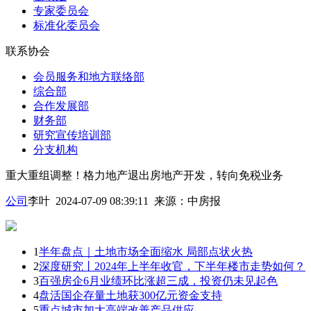
专家委员会
标准化委员会
联系协会
会员服务和地方联络部
综合部
合作发展部
财务部
研究宣传培训部
分支机构
重大重组调整！格力地产退出房地产开发，转向免税业务
公司
李叶 2024-07-09 08:39:11
来源：
中房报
1
半年盘点｜土地市场全面缩水 局部点状火热
2
深度研究丨2024年上半年收官，下半年楼市走势如何？
3
百强房企6月业绩环比涨超三成，投资仍未见起色
4
盘活国企存量土地获300亿元资金支持
5
重点城市加大高端改善产品供应