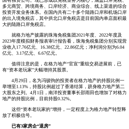
国有独资公司。现已形成以免税业务为核心，涵盖口岸免税、
多元商贸、跨境商务、口岸经济、商业综合、线上渠道的综合
投资开发业务体系。在国内共有二十多个陆路口岸和机场口岸
的出入境免税店，其中拱北口岸免税店是目前国内单店面积最
大的陆路口岸免税店。
就格力地产披露的珠海免税集团2021年度、2022年度及
2023年度模拟财务报表审计报告看，珠海免税集团分别实现营
业收入17.76亿元、16.38亿元、22.86亿元；净利润分别为6.04
亿元、3.17亿元、6.67亿元。
值得注意的是，在格力地产“官宣”重组交易进展前，已
有“资本老玩家”大幅增持其股票。
4月29日，名为冯骏驹的投资者在格力地产的持股比例一
举增至1.13%，持股比例超过了香港结算，跻身格力地产第二
大股东之列。4月1日，南洋投资董事长邵雨田也增加了对格力
地产的持股比例，目前持股0.32%。
这些“资本老玩家的”增持，一定程度上为格力地产转型释
放了积极信号。
已有3家房企“退房”