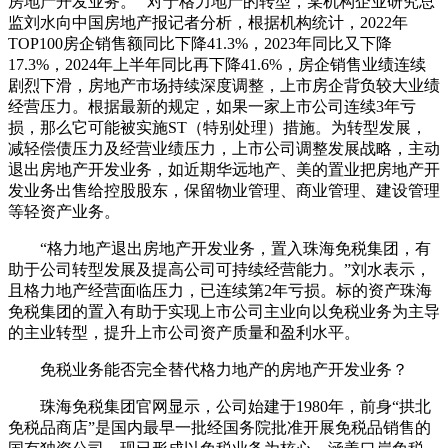
房地产开发业务。” 对于格力地产的转型，某机构企业研究总
监刘水向中国房地产报记者分析，根据机构统计，2022年
TOP100房企销售额同比下降41.3%，2023年同比又下降
17.3%，2024年上半年同比再下降41.6%，房企销售业绩连续
剧烈下滑，房地产市场持续深度调整，上市房企背负较大业绩
经营压力。根据最新的规定，‌如果一家上市公司连续3年亏
损，‌那么它可能被实施ST（‌特别处理）‌措施。为转型发展，
减轻偿债压力及经营业绩压力，‌上市公司调整发展战略，主动
退出房地产开发业务，如近期华远地产、美的置业把房地产开
发业务出售给控股股东，保留物业管理、商业管理、建设管理
等轻资产业务。
“格力地产退出房地产开发业务，置入珠海免税集团，有
助于公司转型发展及提高公司可持续经营能力。”刘水表示，
且格力地产经营面临压力，已连续第2年亏损。标的资产珠海
免税集团的置入有助于实现上市公司主业向以免税业务为主导
的主业转型，提升上市公司资产质量和盈利水平。
免税业务能否完全替代格力地产的房地产开发业务？
珠海免税集团官网显示，公司始建于1980年，前身“拱北
免税品商店”是国内最早一批经国务院批准开展免税品销售的