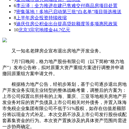
6
李云泽：全力推进在建已售难交付商品房项目处置
7
密集落地！多地已启动第三批“白名单”项目筛选推送
8
上半年房企投资持续收缩
9
迪庆住房公积金出台提高贷款额度等多项惠民政策
10
北京3宗宅地揽金44.7亿元
又一知名老牌房企宣布退出房地产开发业务。
7月7日晚间，格力地产股份有限公司（以下简称“格力地
产”）发布公告称，拟对原重大资产重组方案进行调整并申请
撤回原重组方案申请文件。
根据格力地产公告，经初步筹划，基于公司逐步退出房地
产开发业务实现主业转型的整体战略考量，调整后的方案为：
上市公司拟置出所持有的上海、重庆、三亚等地相关房地产开
发业务对应的资产负债及上市公司相关对外债务，并置入珠海
市免税企业集团有限公司不低于51%股权，如存在估值差额部
分将以现金方式补足。本次交易不涉及上市公司发行股份或配
套募集资金的行为。本次资产置换涉及的具体资产范围尚需进
一步协商确定。