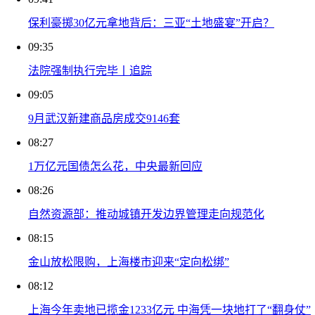
保利豪掷30亿元拿地背后：三亚“土地盛宴”开启？
09:35
法院强制执行完毕丨追踪
09:05
9月武汉新建商品房成交9146套
08:27
1万亿元国债怎么花，中央最新回应
08:26
自然资源部：推动城镇开发边界管理走向规范化
08:15
金山放松限购，上海楼市迎来“定向松绑”
08:12
上海今年卖地已揽金1233亿元 中海凭一块地打了“翻身仗”