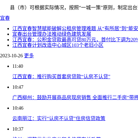
县（市）可根据实际情况，按照“一城一策”原则，制定出台
宜春
江西宜春智慧赋能破解公租房管理难题 从“有所居”到“能安
宜春出台管理办法推动绿色建筑发展
江西宜春：公积金贷款最高可贷80万元，首付比下调为20
江西宜春计划改造中心城区103个老旧小区
2023-10-26
更多
11:40
江西宜春：推行购买首套房贷款“认房不认贷”
10:47
广西柳州：鼓励开展商品房现房销售 全面推行二手房“带押
10:46
云南丽江：实行“认房不认贷”住房信贷政策
10:37