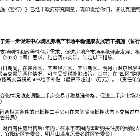
（暂行）》已经市政府研究同意，现印发给你们，请认真遵照
于进一步促进中心城区房地产市场平稳健康发展若干措施（暂行
持刚性和改善性住房需求，促进房地产市场平稳健康发展，根
2023〕2号）要求，结合我市实际，制定以下措施。
年12月31日期间，在袁州区、宜春经开区、宜阳新区、明月山温泉
手房买卖交易等两种情况，可享受契税补贴政策。其中：在“四区”
政按所交契税的50%给予补贴（最高不超过1.5万元）。〔责任
变化情况动态调整二手房交易计税基准价格，促进二手房市场流
〕
，符合相关条件的已抵押二手房可在未解除原抵押状态下交易过
管分局〕
2月31日，对自有住房出售后1年内，在本市范围内重新购买住房的
，宜阳新区管委会，明月山温泉风景名胜区管委会〕