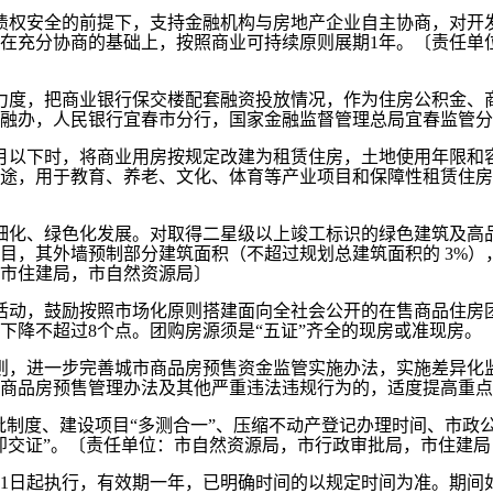
债权安全的前提下，支持金融机构与房地产企业自主协商，对开
在充分协商的基础上，按照商业可持续原则展期1年。〔责任单
力度，把商业银行保交楼配套融资投放情况，作为住房公积金、
融办，人民银行宜春市分行，国家金融监督管理总局宜春监管分
个月以下时，将商业用房按规定改建为租赁住房，土地使用年限和
途，用于教育、养老、文化、体育等产业项目和保障性租赁住房
细化、绿色化发展。对取得二星级以上竣工标识的绿色建筑及高
目，其外墙预制部分建筑面积（不超过规划总建筑面积的 3%
市住建局，市自然资源局〕
活动，鼓励按照市场化原则搭建面向全社会公开的在售商品住房
下降不超过8个点。团购房源须是“五证”齐全的现房或准现房。
则，进一步完善城市商品房预售资金监管实施办法，实施差异化
商品房预售管理办法及其他严重违法违规行为的，适度提高重点
审批制度、建设项目“多测合一”、压缩不动产登记办理时间、市
即交证”。〔责任单位：市自然资源局，市行政审批局，市住建
月1日起执行，有效期一年，已明确时间的以规定时间为准。期间