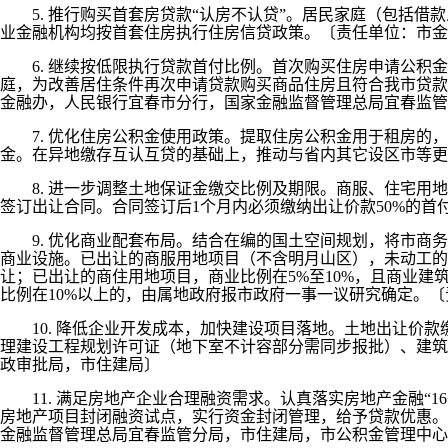
5. 推行购买首套房贷款“认房不认贷”。居民家庭（包括借
业金融机构均按首套住房执行住房信贷政策。〔责任单位：市金
6. 继续按低限执行贷款首付比例。首次购买住房申请公积金
庭，为改善居住条件再次申请贷款购买商品住房且符合我市贷款
金融办，人民银行宜春市分行，国家金融监督管理总局宜春监管
7. 优化住房公积金使用政策。提取住房公积金用于租房的，
金。在异地缴存互认互贷的基础上，推动与省内其它设区市等更
8. 进一步调整土地保证金缴交比例及期限。商服、住宅用地
签订出让合同。合同签订后1个月内必须缴纳出让价款50%的首
9. 优化商业配套布局。结合在编的国土空间规划，将市商务
商业设施。已出让的商服用地项目（不含明月山区），未动工的
让；已出让的商住用地项目，商业比例在5%至10%，且商业
比例在10%以上的，由属地政府报市政府一事一议研究确定。
10. 降低企业开发成本，加快建设项目落地。土地出让价款
理建设工程规划许可证（地下室不计容部分需同步报批）、建筑
政审批局，市住建局〕
11. 满足房地产企业合理融资需求。认真落实房地产金融“
房地产项目封闭融资试点，实行资金封闭管理，给予贷款优惠。
金融监督管理总局宜春监管分局，市住建局，市公积金管理中心