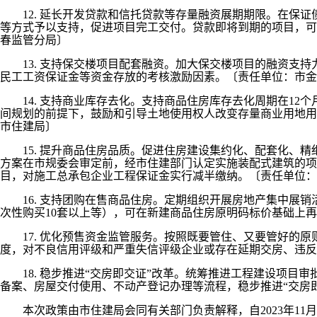
12. 延长开发贷款和信托贷款等存量融资展期期限。在保证
等方式予以支持，促进项目完工交付。贷款即将到期的项目，可
春监管分局〕
13. 支持保交楼项目配套融资。加大保交楼项目的融资支持
民工工资保证金等资金存放的考核激励因素。〔责任单位：市金
14. 支持商业库存去化。支持商品住房库存去化周期在12
间规划的前提下，鼓励和引导土地使用权人改变存量商业用地用
市住建局〕
15. 提升商品住房品质。促进住房建设集约化、配套化、精
方案在市规委会审定前，经市住建部门认定实施装配式建筑的项
目，对施工总承包企业工程保证金实行减半缴纳。〔责任单位：
16. 支持团购在售商品住房。定期组织开展房地产集中展销
次性购买10套以上等），可在新建商品住房原明码标价基础上再
17. 优化预售资金监管服务。按照既要管住、又要管好的原
度，对不良信用评级和严重失信评级企业或存在延期交房、违反
18. 稳步推进“交房即交证”改革。统筹推进工程建设项目
备案、房屋交付使用、不动产登记办理等流程，稳步推进“交房
本次政策由市住建局会同有关部门负责解释，自2023年11