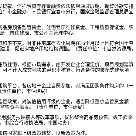
发贷款、信托融资等存量融资依法依规通过展期、调整还款安排
位：市金融办，人民银行宜春市分行，国家金融监督管理总局宜
商品房预售监管资金、住宅专项维修资金、工程质量保证金、农
局，市住建局，市公积金管理中心〕
容积率不变。对非住宅库存去化周期在36个月以上且符合国土空
建设，促进房地产用地结构调整。〔责任单位：市自然资源局，
品质住宅，根据市场需求，由开发企业合理定价。项目规划建筑
），可不计入成交地块的容积率核算。符合条件的装配式建筑项
团购平台，各房地产企业自愿参加，对满足团购条件购房的（一
〔责任单位：市住建局〕
监管政策，对诚信信用评级的企业，适当降低重点监管资金额
监管资金额度。〔责任单位：市住建局〕
政公用服务报装接入等改革事项，优化整合商品房预售、竣工验收
局，市综合行政执法局，市国动办〕
如遇国家和上级政策调整，以新政策为准。