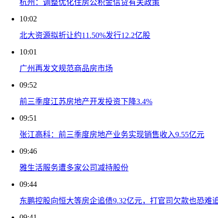
杭州：调整优化住房公积金信贷有关政策
10:02
北大资源拟折让约11.50%发行12.2亿股
10:01
广州再发文规范商品房市场
09:52
前三季度江苏房地产开发投资下降3.4%
09:51
张江高科：前三季度房地产业务实现销售收入9.55亿元
09:46
雅生活服务遭多家公司减持股份
09:44
东鹏控股向恒大等房企追债9.32亿元，打官司欠款也恐难
09:41