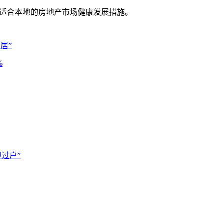
适合本地的房地产市场健康发展措施。
居”
%
过户”