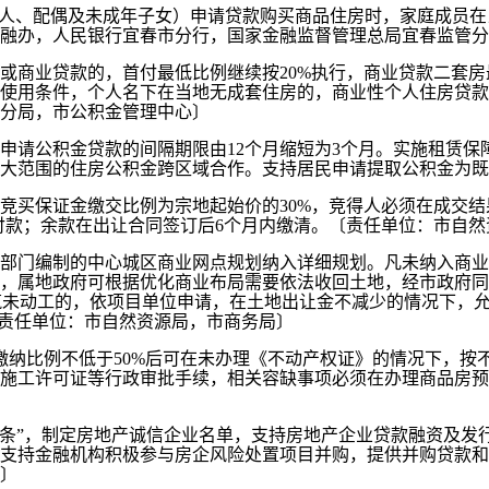
款人、配偶及未成年子女）申请贷款购买商品住房时，家庭成员
融办，人民银行宜春市分行，国家金融监督管理总局宜春监管分
或商业贷款的，首付最低比例继续按20%执行，商业贷款二套房
使用条件，个人名下在当地无成套住房的，商业性个人住房贷款
分局，市公积金管理中心〕
申请公积金贷款的间隔期限由12个月缩短为3个月。实施租赁保
大范围的住房公积金跨区域合作。支持居民申请提取公积金为既
竞买保证金缴交比例为宗地起始价的30%，竞得人必须在成交结
付款；余款在出让合同签订后6个月内缴清。〔责任单位：市自然
部门编制的中心城区商业网点规划纳入详细规划。凡未纳入商业
，属地政府可根据优化商业布局需要依法收回土地，经市政府同
建筑未动工的，依项目单位申请，在土地出让金不减少的情况下，
〔责任单位：市自然资源局，市商务局〕
缴纳比例不低于50%后可在未办理《不动产权证》的情况下，按
施工许可证等行政审批手续，相关容缺事项必须在办理商品房预
16条”，制定房地产诚信企业名单，支持房地产企业贷款融资及
支持金融机构积极参与房企风险处置项目并购，提供并购贷款和
〕