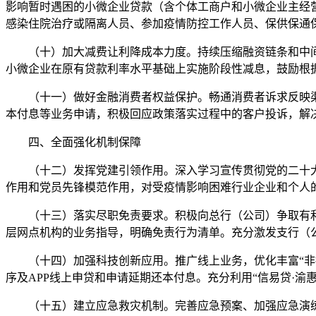
影响暂时遇困的小微企业贷款（含个体工商户和小微企业主经营
感染住院治疗或隔离人员、参加疫情防控工作人员、保供保通
（十）加大减费让利降成本力度。持续压缩融资链条和中间
小微企业在原有贷款利率水平基础上实施阶段性减息，鼓励根
（十一）做好金融消费者权益保护。畅通消费者诉求反映渠
本付息等业务申请，积极回应政策落实过程中的客户投诉，解
四、全面强化机制保障
（十二）发挥党建引领作用。深入学习宣传贯彻党的二十大精
作用和党员先锋模范作用，对受疫情影响困难行业企业和个人
（十三）落实尽职免责要求。积极向总行（公司）争取有利
层网点机构的业务指导，明确免责行为清单。充分激发支行（
（十四）加强科技创新应用。推广线上业务，优化丰富“非接
序及APP线上申贷和申请延期还本付息。充分利用“信易贷·
（十五）建立应急救灾机制。完善应急预案、加强应急演练