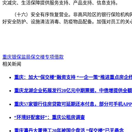
灾减灾、生活保障提供服务支持、产品支持、信息支持。
（十六）安全有序恢复营业。非高风险区的银行保险机构网
好安全防护、设施清洁消毒、防疫物品配备。加强对员工的关
重庆银保监局
保交楼
专项借款
相关新闻
重庆：加大“保交楼”融资支持 “一企一策”推进重点房企
重庆龙湖企业拓展发行20亿元中期票据，中债增提供全
重庆57家银行住房贷款可延期还本付息，部分可手机AP
“环境好配套好”：重庆公租房调查
重庆瀛丹大厦停工20年被国企盘活 “保交楼”已无悬念