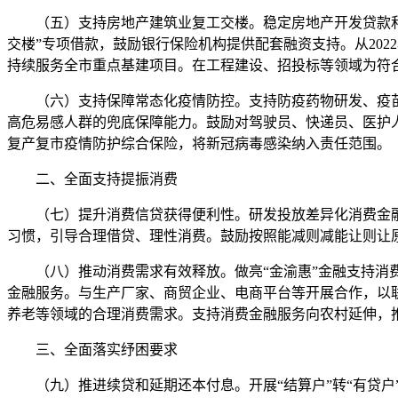
（五）支持房地产建筑业复工交楼。稳定房地产开发贷款和建
交楼”专项借款，鼓励银行保险机构提供配套融资支持。从202
持续服务全市重点基建项目。在工程建设、招投标等领域为符
（六）支持保障常态化疫情防控。支持防疫药物研发、疫苗研
高危易感人群的兜底保障能力。鼓励对驾驶员、快递员、医护
复产复市疫情防护综合保险，将新冠病毒感染纳入责任范围。
二、全面支持提振消费
（七）提升消费信贷获得便利性。研发投放差异化消费金融
习惯，引导合理借贷、理性消费。鼓励按照能减则减能让则让
（八）推动消费需求有效释放。做亮“金渝惠”金融支持消费
金融服务。与生产厂家、商贸企业、电商平台等开展合作，以
养老等领域的合理消费需求。支持消费金融服务向农村延伸，
三、全面落实纾困要求
（九）推进续贷和延期还本付息。开展“结算户”转“有贷户”的