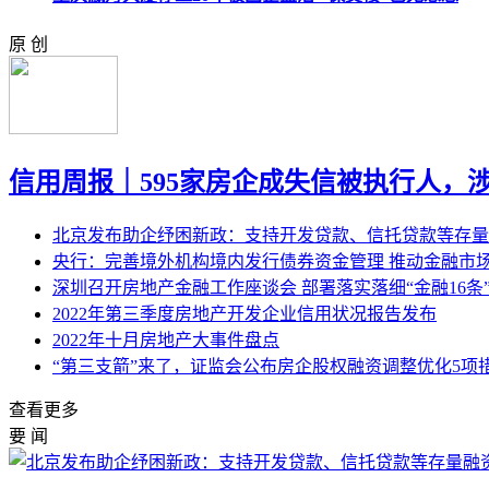
原 创
信用周报｜595家房企成失信被执行人，
北京发布助企纾困新政：支持开发贷款、信托贷款等存量
央行：完善境外机构境内发行债券资金管理 推动金融市
深圳召开房地产金融工作座谈会 部署落实落细“金融16条
2022年第三季度房地产开发企业信用状况报告发布
2022年十月房地产大事件盘点
“第三支箭”来了，证监会公布房企股权融资调整优化5项
查看更多
要 闻