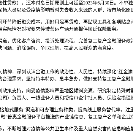
性贷款），还本付息日期原则上可延至2023年6月30日。不
保畅人员以及受疫情影响暂时失去收入来源的人群，按市场化原
环节降低融资成本，用好用足再贷款、再贴现工具和各项贴息政
据实际情况对按要求停驶营运车辆开通报停顺延保险服务。
道，优化客户咨询、投诉处理流程，完善复工复产金融服务政策
决问题、消除误解、争取理解，提高人民群众的满意度。
神，深刻认识金融工作的政治性、人民性，持续深化“红金渝
的合理需求，坚持特事特办、急事急办，做好支持复工复产金融
政策支持，向受疫情影响严重地区倾斜资源。研究制定特殊时期
公司）负责人、一线业务人员和授信审查审批人员、保险定损理
触式服务”渠道和可办理业务种类，提高线上服务替代率，注重线
渝惠融”普惠金融服务平台推送的产业链信息、复工复产名单和企
，不断增强对疫情等公共卫生事件及重大自然灾害的应急响应能