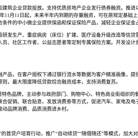
筑企业贷款投放。支持优质房地产企业发行债券融资。推进以
2年11月11日起，未来半年内到期的存量融资，可在原规定基
合条件的中小微企业提供保函和保证保险产品，减轻企业保证金
发生产、重症病房（床位）扩建、医疗设备升级改造等信贷需求
人员、社区工作者、公益志愿者等定制专属保险方案。开发设计
产品，在客户授权下通过银行流水等数据为客户精准画像，提供
原则，最大限度降低贷款综合融资成本，支持消费复苏。
特色品牌，主动参与政府部门、购物中心、特色商业街组织的
联合促销、联合贴息、发放消费劵等方式，促进汽车、家电及电
推动品牌消费、品质消费进乡村。
首贷户培育行动，推广“自动续贷”“随借随还”等模式，加大对