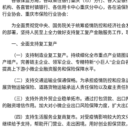
各银保监分局，各政策性银行重庆（市）分行、各大型银行
机构、各直管村镇银行、各信用卡中心重庆分中心，各在渝保
行业协会、重庆市保险行业协会：
为全面贯彻党中央、国务院关于统筹疫情防控和经济社会发
的部署，坚持人民至上全力做好支持复工复产金融服务工作，
一、全面支持复工复产
（一）支持制造业复工复产。持续细化全市重点产业链图谱
产增产。完善链主企业、领军企业、专精特新“小巨人”企业
提高上下游小微企业融资服务和保险保障水平。
（二）支持交通运输业保通保畅。为承担疫情防控和应急运
展货物运输保险、道路货物运输承运人责任保险以及雇主责任
（三）支持外资外贸企业稳单拓市。通过打包贷款、出口押
的融资增信作用。加大对小微企业出口风险保障力度，扩大出
（四）支持生活服务业复商复市。对受疫情影响较大的文化
继续给予支持，帮助开门营业、走出困境。用好创业担保贷款