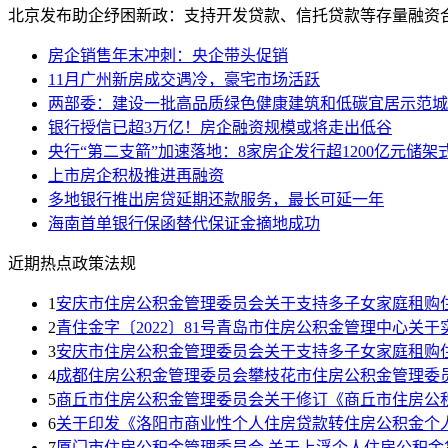
北京发布助企纾困新政：支持开发贷款、信托贷款等存量融资
房企销售年末冲刺：央企带头促销
11月广州新房成交遇冷，豪宅市场活跃
两部委：建设一批高品质绿色健康建筑和低碳宜居示范城
银行授信已超3万亿！房企融资规模或将走出低谷
央行“第二支箭”加速落地：8家房企发行超1200亿元储架
上市房企积极推进再融资
多地银行推出房贷延期还款服务，最长可延一年
海南首单银行保函替代保证金摘地成功
近期热点政策法规
1
安庆市住房公积金管理委员会关于支持多子女家庭租购
2
青住金字〔2022〕81号青岛市住房公积金管理中心关
3
安庆市住房公积金管理委员会关于支持多子女家庭租购
4
成都住房公积金管理委员会攀枝花市住房公积金管理委
5
商丘市住房公积金管理委员会关于修订《商丘市住房公
6
关于印发《洛阳市商业性个人住房贷款转住房公积金个
7
厦门市住房公积金管理委员会 关于上浮个人住房公积金