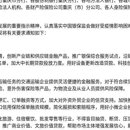
重庆市分行、各股份制银行重庆分行、各地方法人银行、各城市
险法人机构、各财产险保险公司重庆（市）分公司、各人身险保
展的重要指示精神，认真落实中国银保监会做好受疫情影响困难
现将有关要求通知如下：
，创新产业链和供应链金融产品，推广银保综合服务试点，沿链
白名单，加大中长期贷款投放力度。用好设备更新改造贷款、科技
输任务的交通运输企业提供灵活便捷的金融服务，对于符合续贷
险、意外伤害保险等产品，为物流业及从业人员提供风险保障。
汇、订单融资等方式，加大对外资外贸企业的信贷支持。加快推
口信用保险保单融资规模，简化报损和索赔程序，用好小微企业
旅游、住宿餐饮、批发零售等行业，不得盲目抽贷、断贷、压贷
，推广商业价值、文旅价值贷款，帮助市场主体增强发展信心，