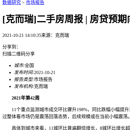
数据研究
>
市场报告
[克而瑞]二手房周报 | 房贷预期向
2021-10-21 14:10:35
来源：
克而瑞
分享到：
扫描二维码分享
城市:
全国
发布时间:
2021-10-21
报告类型:
市场报告
发布机构:
克而瑞
2021年第42周
11个重点监测城市成交环比骤升198%，同比跌幅小幅提升至
过整体看市场仍是震荡回落态势，后续规模或在当前小幅震荡
具体到城市来看，11城环比普遍翻倍增长，8城环比增长超1