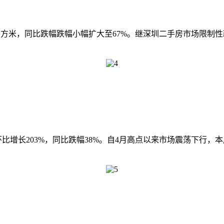
2万平方米，同比跌幅跌幅小幅扩大至67%。继深圳二手房市场限
，环比增长203%，同比跌幅38%。自4月高点以来市场震荡下