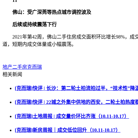
11
佛山：受广深莞等热点城市调控波及
后续或持续震荡下行
2021年第42周，佛山二手住房成交面积环比增长98%，成
道，短期内成交体量或小幅震荡。
地产
二手房
克而瑞
相关新闻
[克而瑞]快评 | 长沙：第二轮土拍流拍过半，“技术性”
[克而瑞]快评 | 22城之外集中供地的西安，二轮土拍热度
[克而瑞]土地周报 | 成交量价环比齐涨（10.11-10.17）
[克而瑞]新房周报｜成交低位回升（10.11-10.17）