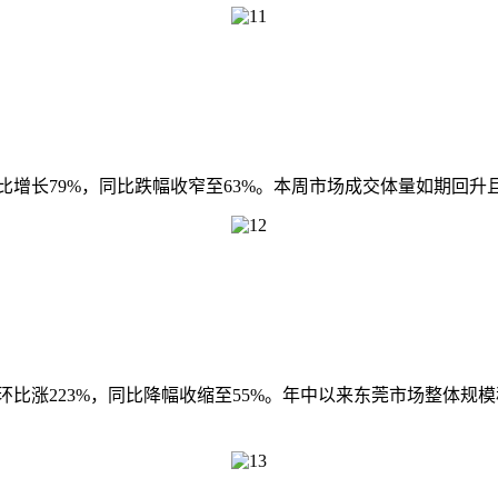
环比增长79%，同比跌幅收窄至63%。本周市场成交体量如期回
，环比涨223%，同比降幅收缩至55%。年中以来东莞市场整体