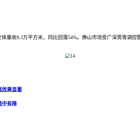
交体量收8.3万平方米，同比回落54%。佛山市场受广深莞等
降温效果显著
稳中有降