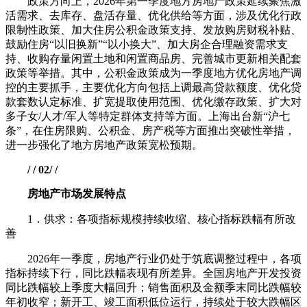
政策方向上，2026年第一季度地方房地产政策延续聚焦激
活需求、去库存、盘活存量、优化供给等方面，涉及优化行政
限制性政策、加大住房公积金政策支持、发放购房财税补贴、
鼓励住房“以旧换新”“以小换大”、加大房企合理融资需求支
持、收购存量闲置土地和闲置商品房、完善城市更新相关配套
政策等举措。其中，公积金政策成为一季度地方优化房地产调
控的主要抓手，主要优化方向包括上调最高贷款额度、优化贷
款套数认定标准、扩宽提取使用范围、优化缴存政策、扩大对
多子女/人才/军人等特定群体支持等方面。上海出台新“沪七
条”，在住房限购、公积金、房产税等方面推出突破性举措，
进一步强化了地方房地产政策宽松预期。
/ / 02/ /
房地产市场发展特点
1．供求：各项指标规模持续收缩、核心指标跌幅有所改
善
2026年一季度，房地产行业仍处于筑底调整过程中，各项
指标持续下行，同比跌幅表现有所差异。全国房地产开发投资
同比跌幅较上季度大幅回升；销售面积及金额季末同比跌幅较
年初收窄；新开工、竣工面积低位运行，持续处于较大跌幅区