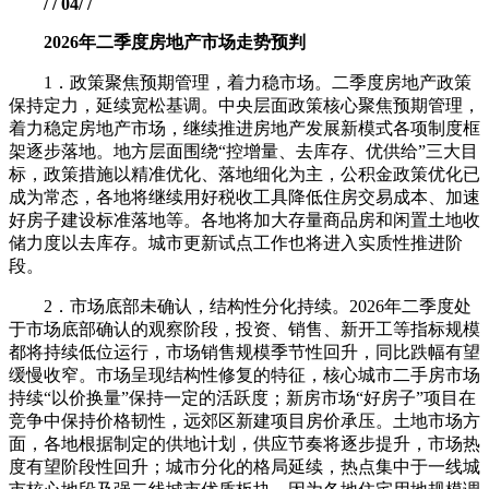
/ / 04/ /
2026年二季度房地产市场走势预判
1．政策聚焦预期管理，着力稳市场。二季度房地产政策
保持定力，延续宽松基调。中央层面政策核心聚焦预期管理，
着力稳定房地产市场，继续推进房地产发展新模式各项制度框
架逐步落地。地方层面围绕“控增量、去库存、优供给”三大目
标，政策措施以精准优化、落地细化为主，公积金政策优化已
成为常态，各地将继续用好税收工具降低住房交易成本、加速
好房子建设标准落地等。各地将加大存量商品房和闲置土地收
储力度以去库存。城市更新试点工作也将进入实质性推进阶
段。
2．市场底部未确认，结构性分化持续。2026年二季度处
于市场底部确认的观察阶段，投资、销售、新开工等指标规模
都将持续低位运行，市场销售规模季节性回升，同比跌幅有望
缓慢收窄。市场呈现结构性修复的特征，核心城市二手房市场
持续“以价换量”保持一定的活跃度；新房市场“好房子”项目在
竞争中保持价格韧性，远郊区新建项目房价承压。土地市场方
面，各地根据制定的供地计划，供应节奏将逐步提升，市场热
度有望阶段性回升；城市分化的格局延续，热点集中于一线城