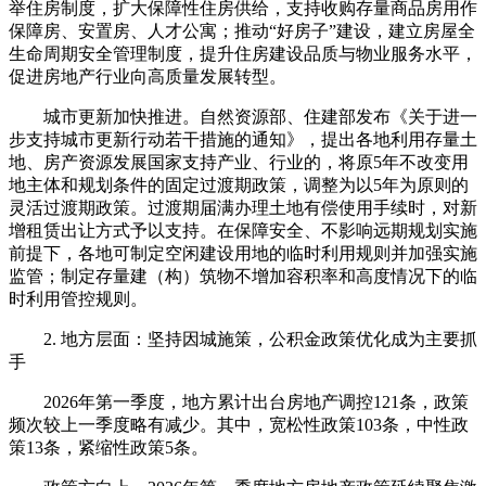
举住房制度，扩大保障性住房供给，支持收购存量商品房用作
保障房、安置房、人才公寓；推动“好房子”建设，建立房屋全
生命周期安全管理制度，提升住房建设品质与物业服务水平，
促进房地产行业向高质量发展转型。
城市更新加快推进。自然资源部、住建部发布《关于进一
步支持城市更新行动若干措施的通知》，提出各地利用存量土
地、房产资源发展国家支持产业、行业的，将原5年不改变用
地主体和规划条件的固定过渡期政策，调整为以5年为原则的
灵活过渡期政策。过渡期届满办理土地有偿使用手续时，对新
增租赁出让方式予以支持。在保障安全、不影响远期规划实施
前提下，各地可制定空闲建设用地的临时利用规则并加强实施
监管；制定存量建（构）筑物不增加容积率和高度情况下的临
时利用管控规则。
2. 地方层面：坚持因城施策，公积金政策优化成为主要抓
手
2026年第一季度，地方累计出台房地产调控121条，政策
频次较上一季度略有减少。其中，宽松性政策103条，中性政
策13条，紧缩性政策5条。