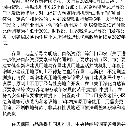
金融、财税政策持续宽松。央行自2026年1月19日起，下
调再贷款、再贴现利率0.25个百分点；国家金融监管总局等部
门下发政策指导，对已经进入融资协调机制“白名单”的项目，
符合一定条件和标准的，可在原贷款银行展期5年。央行等部
门发文，将商业用房（含“商住两用房”）购房贷款最低首付款
比例调整为不低于30%。财政部、国家税务总局等部门发布公
告，明确居民换购住房个人所得税退税优惠政策延续至2027年
底。
存量土地盘活导向明确。自然资源部等部门印发《关于进
一步做好自然资源要素保障的通知》，要求各省（区、市）要
建立健全新增建设用地与存量建设用地盘活挂钩机制，年度新
增城乡建设用地原则上不得超过盘活存量土地面积，不定期监
测执行情况；新增建设用地优先保障重大项目建设和民生事业
发展，原则上不用于经营性房地产开发。在《关于深化自然资
源要素保障 支持养老服务改革发展的若干措施》中提出，在
符合安全环保要求的前提下，闲置商业、工业用房及老旧小区
边角地等可改造为养老设施，5年内按原用途使用，无需变更
用途、不增收地价款；非营利性设施还可依法调整容积率和建
筑高度。
住房保障与品质提升同步推进。中央持续强调完善租购并