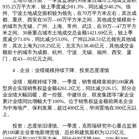
土地市场方面，一季度监测的30座重点城市土地成交面积
935.25万平方米，较上季度减少81.3%，同比减少40.2%。徐
州、宁波土地成交面积较为领先，在70万平方米左右，其次成
都、重庆、西安在50万—60万平方米之间，其他成交规模前十
的城市为无锡、广州、上海、常州、武汉，在39万—47万平方
米之间。30座重点城市土地成交总金额1421.69亿元，较上季
度减少71.6%，同比减少53.0%。广州以268.51亿元领先其他城
市，其次上海为218.25亿元，北京为138.46亿元，其他成交金
额前十的城市为成都、杭州、宁波、无锡、福州、西安、厦
门，在43—91亿元之间。
4．企业：业绩规模持续下降、投资态度谨慎
业绩：规模持续下降。一季度，销售规模靠前的100家典
型房企实现销售权益金额4261.2亿元，同比减少26.15。部分企
业业绩大幅回暖，君一控股、中建玖合、联发集团等7家企业
累计业绩同比增幅大于100%。位于销售权益金额前两名企业
为中海地产、保利发展，超过400亿元，华润置地在300亿元以
上。
投资：态度依旧谨慎。一季度，克而瑞研究中心重点监测
的100家企业拿地新增货值、总价和建筑面积为3225亿元、
1596亿元和2397万平方米，同比分别下降48%、50%和29%。