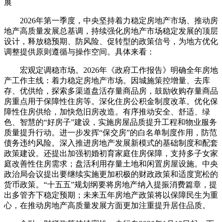
展
2026年第一季度，中央坚持着力稳定房地产市场、推动房
地产高质量发展总基调，持续强化房地产市场稳定发展的顶层
设计，释放稳预期、防风险、促转型的政策信号，为地方优化
调整提供原则遵循与操作空间。具体来看：
宏观定调稳市场。2026年《政府工作报告》明确全年房地
产工作主线：着力稳定房地产市场。因城施策控增量、去库
存、优供给，探索多渠道盘活存量商品房，鼓励收购存量商品
房重点用于保障性住房等。深化住房公积金制度改革。优化保
障性住房供给，加快危旧房改造。有序推动安全、舒适、绿
色、智慧的“好房子”建设，实施房屋品质提升工程和物业服务
质量提升行动。进一步发挥“保交房”的白名单制度作用，防范
债务违约风险。深入推进房地产发展新模式的基础制度和配套
政策建设。还提出加强初婚初育家庭住房保障，支持多子女家
庭改善性住房需求；盘活利用存量土地和闲置房屋设施。中央
政治局会议提出要继续实施更加积极的财政政策和适度宽松的
货币政策。“十五五”规划纲要将房地产纳入提振消费篇章，提
出多管齐下稳定预期；未来五年房地产政策将以保障民生为重
心，在推动房地产高质量发展方面更加注重提升居住品质。