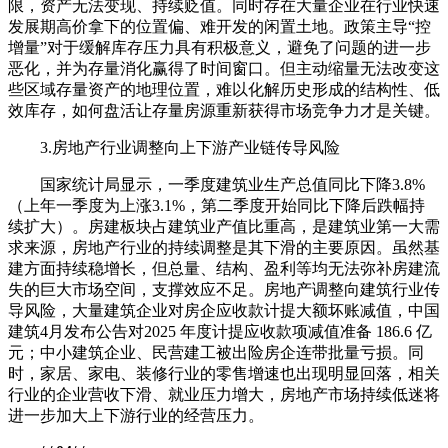
限，资产无法变现、持续贬值。同时存在大量企业在行业快速
发展期高价拿下的位置偏、难开发的闲置土地。政策主导“控
增量”对于缓解库存压力具有积极意义，避免了问题的进一步
恶化，并为存量消化赢得了时间窗口。但主动缩量无法改变这
些区域存量资产的地理位置，难以化解历史形成的结构性、低
效库存，如何盘活让存量房源重新获得市场竞争力才是关键。
3.房地产行业调整向上下游产业链传导风险
国家统计局显示，一季度建筑业生产总值同比下降3.8%
（上年一季度为上涨3.1%，第二季度开始同比下降后跌幅持
续扩大）。房建板块占建筑业产值比重高，是建筑业第一大需
求来源，房地产行业的持续调整是其下滑的主要原因。虽然基
建方面持续稳增长，但总量、结构、盈利等均无法弥补房建流
失的巨大市场空间，支撑效应不足。房地产调整向建筑行业传
导风险，大量建筑企业对房企应收款计提大额坏账减值，中国
建筑4月发布公告对2025 年度计提应收款项减值准备 186.6 亿
元；中小建筑企业、民营建工被出险房企连带批量亏损。同
时，家居、家电、装修行业的零售增速也出现明显回落，相关
行业的企业营收下滑、就业压力增大，房地产市场持续低迷将
进一步加大上下游行业的经营压力。