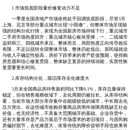
1.市场筑底阶段量价修复动力不足
一季度全国房地产市场依然处于回调筑底阶段，尽管3月
上海、北京等部分重点城市出现“小阳春”，但整体市场呈现较
强的结构分化行情，表现为全国新房市场持续下行，重点城市
二手房市场热度回升；重点城市核心板块受捧，一、二线城市
远郊和三、四线城市承压。整体而言，局部热度正向传导效应
有限，不足以扭转全国整体市场，整体仍处低位。居民端就业
与收入不确定性较高，房价下跌带来的资产贬值预期，使得购
房意愿和信心修复受阻，整体缺乏复苏的持续动能，实质性恢
复需要更长时间。
2.库存结构分化，陈旧库存去化难度大
3月末全国商品房待售面积同比下降0.1%，库存总量保持
稳定，但在销售规模收缩下，去化周期仍被拉长。从库存结构
看，当前市场大部分库存集中在能级较低的城市，中长期去化
压力突出。在这些城市收购存量商品房用作保障房既缺乏社会
价值，也无经济性，不具备大范围铺开的基础。企业存货中，
还有大量库存是产品力落后于市场需求的老旧项目，与居民购
房偏好脱节，去化难度大，依靠传统的降价促销手段也效果有