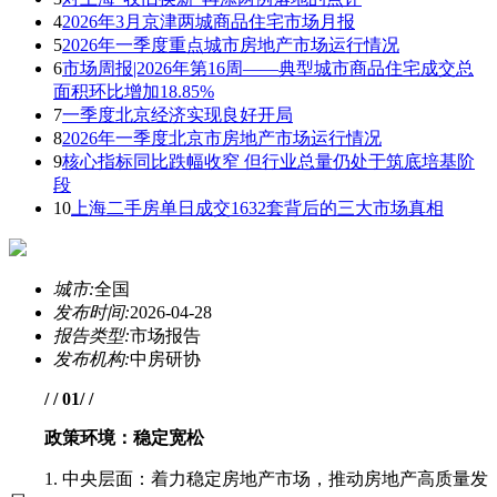
4
2026年3月京津两城商品住宅市场月报
5
2026年一季度重点城市房地产市场运行情况
6
市场周报|2026年第16周——典型城市商品住宅成交总
面积环比增加18.85%
7
一季度北京经济实现良好开局
8
2026年一季度北京市房地产市场运行情况
9
核心指标同比跌幅收窄 但行业总量仍处于筑底培基阶
段
10
上海二手房单日成交1632套背后的三大市场真相
城市:
全国
发布时间:
2026-04-28
报告类型:
市场报告
发布机构:
中房研协
/ / 01/ /
政策环境：稳定宽松
1. 中央层面：着力稳定房地产市场，推动房地产高质量发