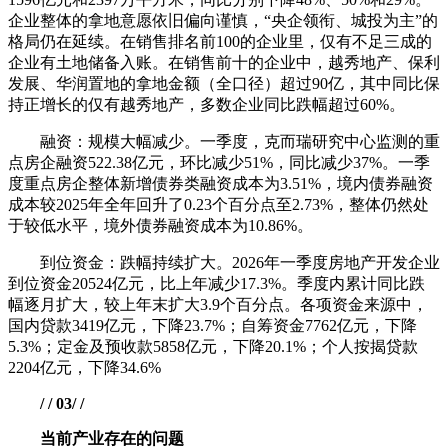
企业整体的拿地意愿依旧偏向谨慎，“央企领衔、城投为主”的
格局仍在延续。在销售排名前100的企业里，仅有不足三成的
企业有土地储备入账。在销售前十的企业中，越秀地产、保利
发展、华润置地的拿地金额（全口径）超过90亿，其中同比保
持正增长的仅有越秀地产，多数企业同比跌幅超过60%。
融资：规模大幅减少。一季度，克而瑞研究中心监测的重
点房企融资522.38亿元，环比减少51%，同比减少37%。一季
度重点房企整体新增债券类融资成本为3.51%，境内债券融资
成本较2025年全年回升了0.23个百分点至2.73%，整体仍然处
于较低水平，境外债券融资成本为10.86%。
到位资金：跌幅持续扩大。2026年一季度房地产开发企业
到位资金20524亿元，比上年减少17.3%。季度内累计同比跌
幅逐月扩大，较上年末扩大3.9个百分点。各项资金来源中，
国内贷款3419亿元，下降23.7%；自筹资金7762亿元，下降
5.3%；定金及预收款5858亿元，下降20.1%；个人按揭贷款
2204亿元，下降34.6%
/ / 03/ /
当前产业存在的问题