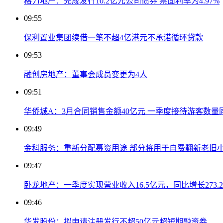
格力地产：完成发行10.2亿元公司债券 票面利率为4.97%
09:55
保利置业集团续借一笔不超4亿港元不承诺循环贷款
09:53
融创房地产：董事会成员变更为4人
09:51
华侨城A：3月合同销售金额40亿元 一季度接待游客数量同
09:49
金科服务：重新分配募资用途 部分将用于自费翻新老旧
09:47
卧龙地产：一季度实现营业收入16.5亿元，同比增长273.2
09:46
华发股份：拟申请注册发行不超50亿元超短期融资券