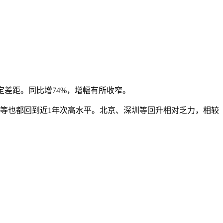
定差距。同比增74%，增幅有所收窄。
莞等也都回到近1年次高水平。北京、深圳等回升相对乏力，相较