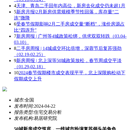
4
天津、青岛二手回年内高位，新房去化成交仍未超1月
5
新房月报|2月新房供需规模季节性回落，库存量“二
连”微降
6
受春节假期影响2月二手房成交量“断档”，涨价房源占
比“四连升”
7
新房周报 | 广州等4城政策松绑，供求双双转跌（03.04-
03.10）
8
二手房周报 | 14城成交环比倍增，深蓉节后复苏强劲
（0​2.19-02.25）
9
新房周报 | 北上深等50城政策放松，春节周成交平淡
（01.29-02.18）
10
2024春节假期楼市成交表现平平，北上深限购松动下
假期成交上升
城市:
全国
发布时间:
2024-04-22
报告类型:
住宅交易分析
发布机构:
易居研究院
50城新房成交筑底，一线城市扮演复苏领头羊角色