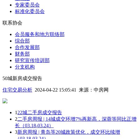
专家委员会
标准化委员会
联系协会
会员服务和地方联络部
综合部
合作发展部
财务部
研究宣传培训部
分支机构
50城新房成交报告
住宅交易分析
2024-04-22 15:05:41
来源：
中房网
1
22城二手房成交报告
2
二手房周报 | 14城成交环增7%再新高，深蓉等同比正增
长（03.18-03.24）
3
新房周报 | 青岛等20城政策优化，成交环比续增
（03.18-03.24）