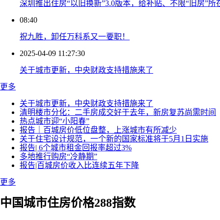
深圳推出住房“以旧换新”3.0版本，给补贴、不限“旧房”所
08:40
祝九胜，卸任万科系又一要职！
2025-04-09 11:27:30
关于城市更新，中央财政支持措施来了
更多
关于城市更新，中央财政支持措施来了
清明楼市分化：二手房成交好于去年，新房复苏尚需时间
热点城市迎“小阳春”
报告｜百城房价低位盘整，上涨城市有所减少
关于住宅设计规范，一个新的国家标准将于5月1日实施
报告| 6个城市租金回报率超过3%
多地推行购房“冷静期”
报告|百城房价收入比连续五年下降
更多
中国城市住房价格288指数