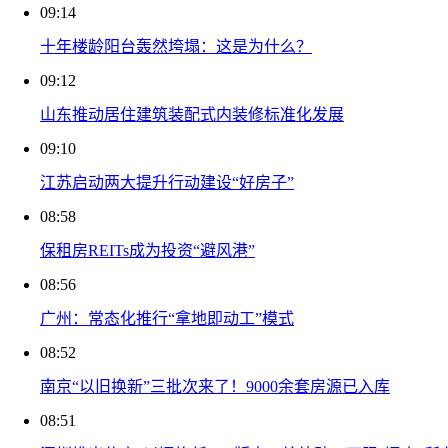
09:14
十年楼龄阳台轰然垮塌：这是为什么？
09:12
山东推动居住建筑装配式内装修标准化发展
09:10
江苏启动两大提升行动建设“好房子”
08:58
保租房REITs成为投资“避风港”
08:56
广州：常态化推行“拿地即动工”模式
08:52
南京“以旧换新”三批次来了！9000余套房源已入库
08:51