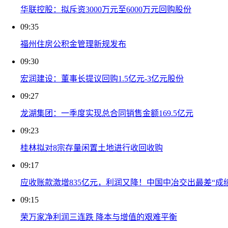
华联控股：拟斥资3000万元至6000万元回购股份
09:35
福州住房公积金管理新规发布
09:30
宏润建设：董事长提议回购1.5亿元-3亿元股份
09:27
龙湖集团：一季度实现总合同销售金额169.5亿元
09:23
桂林拟对8宗存量闲置土地进行收回收购
09:17
应收账款激增835亿元，利润又降！中国中冶交出最差“成
09:15
荣万家净利润三连跌 降本与增值的艰难平衡