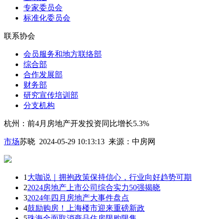
专家委员会
标准化委员会
联系协会
会员服务和地方联络部
综合部
合作发展部
财务部
研究宣传培训部
分支机构
杭州：前4月房地产开发投资同比增长5.3%
市场
苏晓 2024-05-29 10:13:13
来源：
中房网
1
大咖说｜拥抱政策保持信心，行业向好趋势可期
2
2024房地产上市公司综合实力50强揭晓
3
2024年四月房地产大事件盘点
4
鼓励购房！上海楼市迎来重磅新政
5
珠海全面取消商品住房限购限售