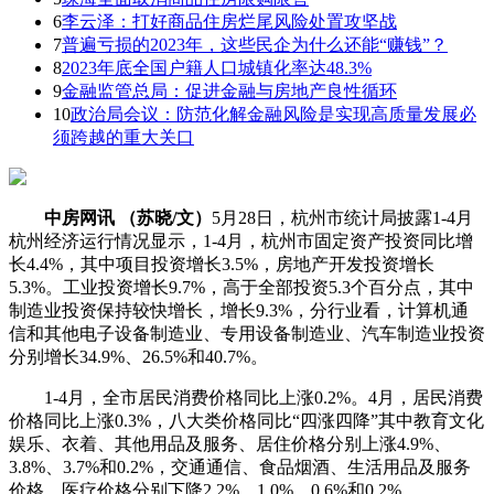
6
李云泽：打好商品住房烂尾风险处置攻坚战
7
普遍亏损的2023年，这些民企为什么还能“赚钱”？
8
2023年底全国户籍人口城镇化率达48.3%
9
金融监管总局：促进金融与房地产良性循环
10
政治局会议：防范化解金融风险是实现高质量发展必
须跨越的重大关口
中房网讯 （苏晓/文）
5月28日，杭州市统计局披露1-4月
杭州经济运行情况显示，1-4月，杭州市固定资产投资同比增
长4.4%，其中项目投资增长3.5%，房地产开发投资增长
5.3%。工业投资增长9.7%，高于全部投资5.3个百分点，其中
制造业投资保持较快增长，增长9.3%，分行业看，计算机通
信和其他电子设备制造业、专用设备制造业、汽车制造业投资
分别增长34.9%、26.5%和40.7%。
1-4月，全市居民消费价格同比上涨0.2%。4月，居民消费
价格同比上涨0.3%，八大类价格同比“四涨四降”其中教育文化
娱乐、衣着、其他用品及服务、居住价格分别上涨4.9%、
3.8%、3.7%和0.2%，交通通信、食品烟酒、生活用品及服务
价格、医疗价格分别下降2.2%，1.0%、0.6%和0.2%。