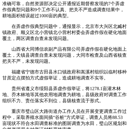
准确可靠，自然资源部决定公开通报近期督察发现的7个弄虚
作假典型问题和9个工作不认真、把关不严造成调查结果中，
耕地面积错误超过1000亩的典型。
在弄虚作假典型问题中，通报显示，北京市大兴区北臧村
镇政府、顺义区北小营镇北小营村村委会弄虚作假在硬化地面
覆土，两区调查自查未发现问题。
山西省大同博信农副产品有限公司弄虚作假在硬化地面上
覆土，天镇县调查自查未发现问题，大同市检查及山西省核查
把关不严，未发现问题。
福建省宁德市古田县水口镇政府和嵩溪村组织以临时移种
甘蔗定点摆拍方式虚假举证，造成耕地调查不实等。
贵州省遵义市绥阳县弄虚作假举证，将1278.1亩灌木林
地、乔木林地等其他农用地调查为耕地，县级政府对调查工作
组织不力、责任落实不到位，县级核查流于形式。
重庆市璧山区大路街道办工作人员在开展变更调查工作过
程中，采取养殖水面间插“谷桩”方式举证，调查人员将88.53
亩现状不符合水田调查标准的图斑调查为水田，璧山区规划和