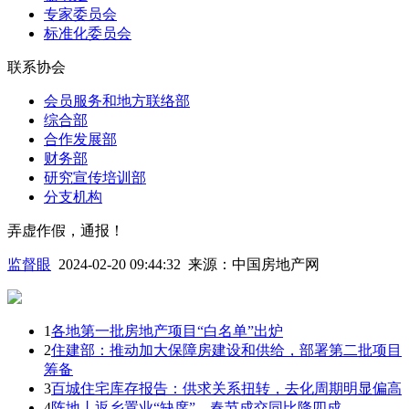
专家委员会
标准化委员会
联系协会
会员服务和地方联络部
综合部
合作发展部
财务部
研究宣传培训部
分支机构
弄虚作假，通报！
监督眼
2024-02-20 09:44:32
来源：
中国房地产网
1
各地第一批房地产项目“白名单”出炉
2
住建部：推动加大保障房建设和供给，部署第二批项目
筹备
3
百城住宅库存报告：供求关系扭转，去化周期明显偏高
4
阵地丨返乡置业“缺席”，春节成交同比降四成