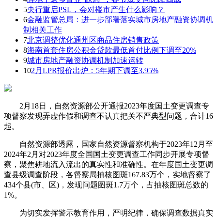
5
央行重启PSL，会对楼市产生什么影响？
6
金融监管总局：进一步部署落实城市房地产融资协调机
制相关工作
7
北京调整优化通州区商品住房销售政策
8
海南首套住房公积金贷款最低首付比例下调至20%
9
城市房地产融资协调机制加速运转
10
2月LPR报价出炉：5年期下调至3.95%
2月18日，自然资源部公开通报2023年度国土变更调查专
项督察发现弄虚作假和调查不认真把关不严典型问题，合计16
起。
自然资源部透露，国家自然资源督察机构于2023年12月至
2024年2月对2023年度全国国土变更调查工作同步开展专项督
察，聚焦耕地流入流出的真实性和准确性。在年度国土变更调
查县级调查阶段，各督察局抽核图斑167.83万个，实地督察了
434个县(市、区)，发现问题图斑1.7万个，占抽核图斑总数的
1%。
为切实发挥警示教育作用，严明纪律，确保调查数据真实