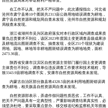
自然资源局未对举证材料严格审查。
在工作不认真、把关不严问题中，此次通报指出，河北省
沧州市肃宁县将10个图斑共2313亩公路用地错误调查为耕地，
肃宁县自然资源和规划局自查未发现，沧州市自然资源和规划
局核查未发现。
浙江省湖州市吴兴区政府落实对本行政区域内调查成果质
量负总责要求不到位，该区2023年度国土变更调查县级成果涉
及耕地流出图斑调查不实。抽查发现，全区251个现状为建设
用地、园地、林地等非耕地图斑错误调查为耕地地类，面积
2473.36亩。
陕西省安康市汉滨区自然资源主管部门履行国土变更调查
主体责任不到位，调查单位违反调查工作要求和技术规程，导
致3343.9亩耕地调查不实，安康市自然资源局检查未发现。
内蒙古自治区部分旗县将4328.5亩的未利用地图斑错误调
查为耕地，相关旗县自然资源局自查未发现。
自然资源部表示，弄虚作假问题性质恶劣，工作不认真、
把关不严问题具有一定典型性，严重影响调查结果真实性，必
须坚决杜绝，要采取重点督办、移交移送纪检监察机关等措施