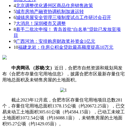
4
北京调整优化通州区商品住房销售政策
5
城市房地产融资协调机制加速运转
6
城镇房屋安全管理三项制度试点工作研讨会召开
7
大消息！深圳楼市又调整
8
着手二批次申报！ 青岛首批“白名单”贷款已发放至项
目
9
广西河池：安排购房财政奖补资金1亿元
10
福建龙岩：住房公积金贷款最高额度提高10万元
中房网讯 （苏晓/文）
近日，合肥市自然资源和规划局发
布《合肥市存量住宅用地信息》，披露合肥市区最新存量住宅
用地总面积及未销售房屋的土地面积。
截止2023年12月底，合肥市区存量住宅用地项目总数281
个，存量住宅用地总面积1378.15公顷（约20672.25亩），已交
易未动工土地面积305.61公顷（约4584.15亩），已动工未竣工
土地面积1072.54公顷（约16088.1亩），未销售房屋的土地面
积95.27公顷（约1429.05亩）。