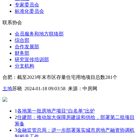
专家委员会
标准化委员会
联系协会
会员服务和地方联络部
综合部
合作发展部
财务部
研究宣传培训部
分支机构
合肥：截至2023年末市区存量住宅用地项目总数281个
土地
苏晓 2024-01-18 09:03:58
来源：
中房网
1
各地第一批房地产项目“白名单”出炉
2
住建部：推动加大保障房建设和供给，部署第二批项目
筹备
3
金融监管总局：进一步部署落实城市房地产融资协调机
制相关工作