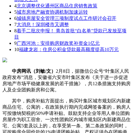
4
北京调整优化通州区商品住房销售政策
5
城市房地产融资协调机制加速运转
6
城镇房屋安全管理三项制度试点工作研讨会召开
7
大消息！深圳楼市又调整
8
着手二批次申报！ 青岛首批“白名单”贷款已发放至项
目
9
广西河池：安排购房财政奖补资金1亿元
10
福建龙岩：住房公积金贷款最高额度提高10万元
中房网讯（刘敏/文）
2月8日，据微信公众号“叶集区人民
政府发布”消息，安徽省六安市叶集区发布《关于进一步促进
房地产市场平稳健康发展的若干措施》，共12条措施支持购房
人及企业团购新房和公寓。
其中，购房补贴方面提出，购买叶集区城市规划区内新建
商品住宅、公寓的，在政策执行期内完成网签备案的，购房人
可按缴纳契税的50%申请补贴。鼓励支持企业等用人单位团购
房屋作为职工宿舍。一次性团购区内城市规划区内新建商品住
宅、公寓5套及以上的，在享受第一条、第二条政策的同时，
可按购房合同价款的1%申请团购补贴，产权证须办在团购单