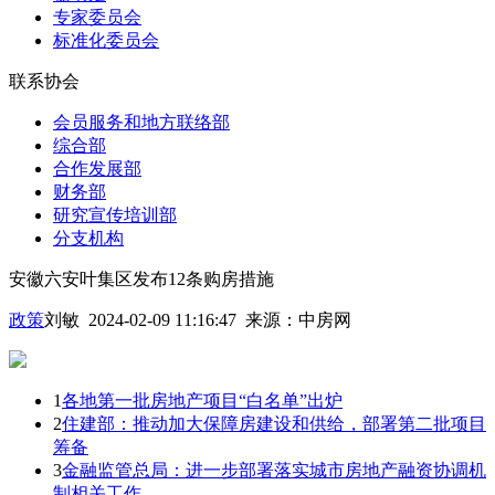
专家委员会
标准化委员会
联系协会
会员服务和地方联络部
综合部
合作发展部
财务部
研究宣传培训部
分支机构
安徽六安叶集区发布12条购房措施
政策
刘敏 2024-02-09 11:16:47
来源：
中房网
1
各地第一批房地产项目“白名单”出炉
2
住建部：推动加大保障房建设和供给，部署第二批项目
筹备
3
金融监管总局：进一步部署落实城市房地产融资协调机
制相关工作