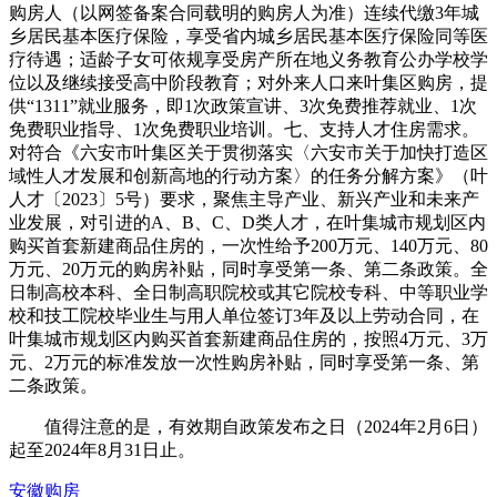
购房人（以网签备案合同载明的购房人为准）连续代缴3年城
乡居民基本医疗保险，享受省内城乡居民基本医疗保险同等医
疗待遇；适龄子女可依规享受房产所在地义务教育公办学校学
位以及继续接受高中阶段教育；对外来人口来叶集区购房，提
供“1311”就业服务，即1次政策宣讲、3次免费推荐就业、1次
免费职业指导、1次免费职业培训。七、支持人才住房需求。
对符合《六安市叶集区关于贯彻落实〈六安市关于加快打造区
域性人才发展和创新高地的行动方案〉的任务分解方案》（叶
人才〔2023〕5号）要求，聚焦主导产业、新兴产业和未来产
业发展，对引进的A、B、C、D类人才，在叶集城市规划区内
购买首套新建商品住房的，一次性给予200万元、140万元、80
万元、20万元的购房补贴，同时享受第一条、第二条政策。全
日制高校本科、全日制高职院校或其它院校专科、中等职业学
校和技工院校毕业生与用人单位签订3年及以上劳动合同，在
叶集城市规划区内购买首套新建商品住房的，按照4万元、3万
元、2万元的标准发放一次性购房补贴，同时享受第一条、第
二条政策。
值得注意的是，有效期自政策发布之日（2024年2月6日）
起至2024年8月31日止。
安徽
购房