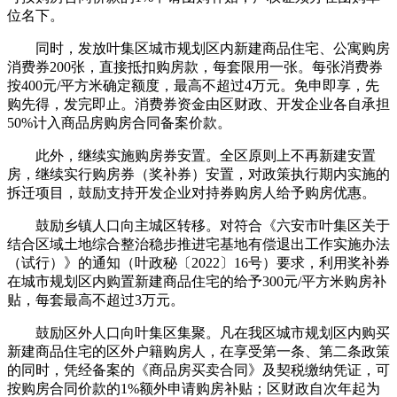
位名下。
同时，发放叶集区城市规划区内新建商品住宅、公寓购房
消费券200张，直接抵扣购房款，每套限用一张。每张消费券
按400元/平方米确定额度，最高不超过4万元。免申即享，先
购先得，发完即止。消费券资金由区财政、开发企业各自承担
50%计入商品房购房合同备案价款。
此外，继续实施购房券安置。全区原则上不再新建安置
房，继续实行购房券（奖补券）安置，对政策执行期内实施的
拆迁项目，鼓励支持开发企业对持券购房人给予购房优惠。
鼓励乡镇人口向主城区转移。对符合《六安市叶集区关于
结合区域土地综合整治稳步推进宅基地有偿退出工作实施办法
（试行）》的通知（叶政秘〔2022〕16号）要求，利用奖补券
在城市规划区内购置新建商品住宅的给予300元/平方米购房补
贴，每套最高不超过3万元。
鼓励区外人口向叶集区集聚。凡在我区城市规划区内购买
新建商品住宅的区外户籍购房人，在享受第一条、第二条政策
的同时，凭经备案的《商品房买卖合同》及契税缴纳凭证，可
按购房合同价款的1%额外申请购房补贴；区财政自次年起为