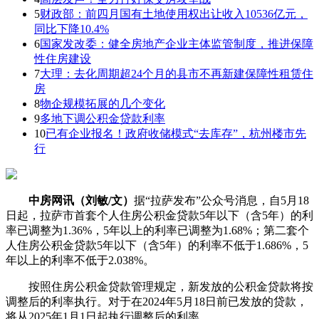
5
财政部：前四月国有土地使用权出让收入10536亿元，
同比下降10.4%
6
国家发改委：健全房地产企业主体监管制度，推进保障
性住房建设
7
大理：去化周期超24个月的县市不再新建保障性租赁住
房
8
物企规模拓展的几个变化
9
多地下调公积金贷款利率
10
已有企业报名！政府收储模式“去库存”，杭州楼市先
行
中房网讯（刘敏/文）
据“拉萨发布”公众号消息，自5月18
日起，拉萨市首套个人住房公积金贷款5年以下（含5年）的利
率已调整为1.36%，5年以上的利率已调整为1.68%；第二套个
人住房公积金贷款5年以下（含5年）的利率不低于1.686%，5
年以上的利率不低于2.038%。
按照住房公积金贷款管理规定，新发放的公积金贷款将按
调整后的利率执行。对于在2024年5月18日前已发放的贷款，
将从2025年1月1日起执行调整后的利率。