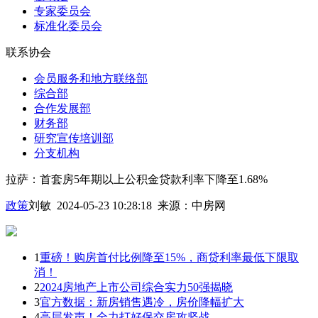
专家委员会
标准化委员会
联系协会
会员服务和地方联络部
综合部
合作发展部
财务部
研究宣传培训部
分支机构
拉萨：首套房5年期以上公积金贷款利率下降至1.68%
政策
刘敏 2024-05-23 10:28:18
来源：
中房网
1
重磅！购房首付比例降至15%，商贷利率最低下限取
消！
2
2024房地产上市公司综合实力50强揭晓
3
官方数据：新房销售遇冷，房价降幅扩大
4
高层发声！全力打好保交房攻坚战