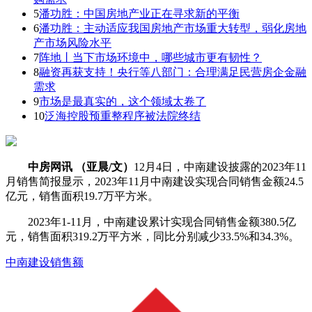
5
潘功胜：中国房地产业正在寻求新的平衡
6
潘功胜：主动适应我国房地产市场重大转型，弱化房地
产市场风险水平
7
阵地丨当下市场环境中，哪些城市更有韧性？
8
融资再获支持！央行等八部门：合理满足民营房企金融
需求
9
市场是最真实的，这个领域太卷了
10
泛海控股预重整程序被法院终结
中房网讯 （亚晨/文）
12月4日，中南建设披露的2023年11
月销售简报显示，2023年11月中南建设实现合同销售金额24.5
亿元，销售面积19.7万平方米。
2023年1-11月，中南建设累计实现合同销售金额380.5亿
元，销售面积319.2万平方米，同比分别减少33.5%和34.3%。
中南建设
销售额