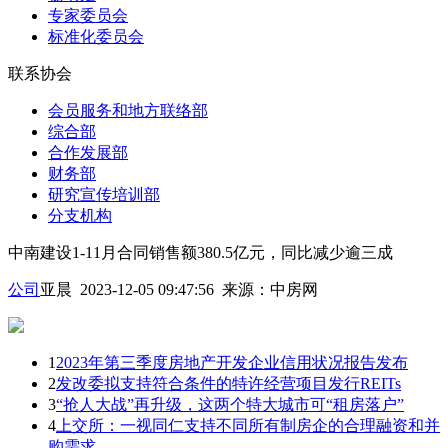
专家委员会
标准化委员会
联系协会
会员服务和地方联络部
综合部
合作发展部
财务部
研究宣传培训部
分支机构
中南建设1-11月合同销售额380.5亿元，同比减少逾三成
公司
亚晨 2023-12-05 09:47:56
来源：
中房网
1
2023年第三季度房地产开发企业信用状况报告发布
2
发改委拟支持符合条件的特许经营项目发行REITs
3
“抢人大战”再升级，这两个特大城市可“租房落户”
4
上交所：一视同仁支持不同所有制房企的合理融资和并
购需求