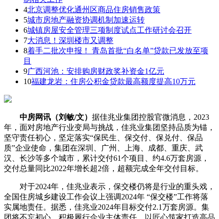
4
北京调整优化通州区商品住房销售政策
5
城市房地产融资协调机制加速运转
6
城镇房屋安全管理三项制度试点工作研讨会召开
7
大消息！深圳楼市又调整
8
着手二批次申报！ 青岛首批“白名单”贷款已发放至项
目
9
广西河池：安排购房财政奖补资金1亿元
10
福建龙岩：住房公积金贷款最高额度提高10万元
中房网讯（刘敏/文）
据佳兆业集团控股官微消息，2023
年，面对房地产行业变局与挑战，佳兆业集团坚持品质为锚，
坚守责任初心，坚定落实“保民生、保交付、保兑付、保品
质”企业使命，集团在深圳、广州、上海、成都、重庆、武
汉、长沙等多个城市，累计交付61个项目、约4.6万套房源，
交付总量同比2022年增长超2倍，超额完成全年交付目标。
对于2024年，佳兆业表示，保交楼仍将是行业的重头戏，
全国住房城乡建设工作会议上强调2024年 “保交楼”工作将落
实属地责任。据悉，佳兆业2024年目标交付2.1万套房源。集
团将不忘初心，积极履行企业主体责任，以匠心筑家打造高品