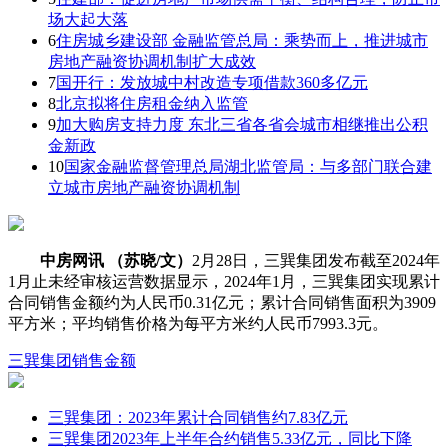
场大起大落
6
住房城乡建设部 金融监管总局：乘势而上，推进城市
房地产融资协调机制扩大成效
7
国开行：发放城中村改造专项借款360多亿元
8
北京拟将住房租金纳入监管
9
加大购房支持力度 东北三省各省会城市相继推出公积
金新政
10
国家金融监督管理总局湖北监管局：与多部门联合建
立城市房地产融资协调机制
中房网讯 （苏晓/文）
2月28日，三巽集团发布截至2024年
1月止未经审核运营数据显示，2024年1月，三巽集团实现累计
合同销售金额约为人民币0.31亿元；累计合同销售面积为3909
平方米；平均销售价格为每平方米约人民币7993.3元。
三巽集团
销售金额
三巽集团：2023年累计合同销售约7.83亿元
三巽集团2023年上半年合约销售5.33亿元，同比下降