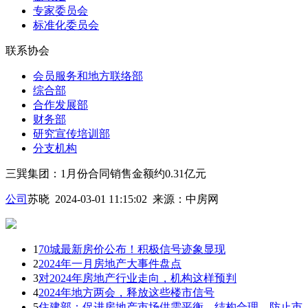
专家委员会
标准化委员会
联系协会
会员服务和地方联络部
综合部
合作发展部
财务部
研究宣传培训部
分支机构
三巽集团：1月份合同销售金额约0.31亿元
公司
苏晓 2024-03-01 11:15:02
来源：
中房网
1
70城最新房价公布！积极信号迹象显现
2
2024年一月房地产大事件盘点
3
对2024年房地产行业走向，机构这样预判
4
2024年地方两会，释放这些楼市信号
5
住建部：促进房地产市场供需平衡、结构合理，防止市