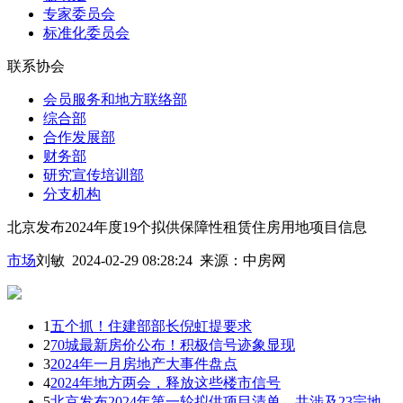
专家委员会
标准化委员会
联系协会
会员服务和地方联络部
综合部
合作发展部
财务部
研究宣传培训部
分支机构
北京发布2024年度19个拟供保障性租赁住房用地项目信息
市场
刘敏 2024-02-29 08:28:24
来源：
中房网
1
五个抓！住建部部长倪虹提要求
2
70城最新房价公布！积极信号迹象显现
3
2024年一月房地产大事件盘点
4
2024年地方两会，释放这些楼市信号
5
北京发布2024年第一轮拟供项目清单，共涉及23宗地