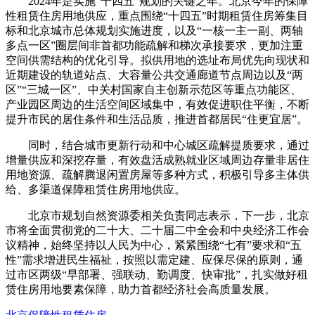
2024年是实施“十四五”规划的关键之年。北京今年的保障
性租赁住房用地供应，重点围绕“十四五”时期租赁住房筹集目
标和北京城市总体规划实施进度，以及“一核一主一副、两轴
多点一区”圈层间非首都功能疏解和梯次承接要求，更加注重
空间供需结构的优化引导。拟供用地的选址布局优先向现状和
近期建设的轨道站点、大容量公共交通廊道节点周边以及“两
区”“三城一区”、中关村国家自主创新示范区等重点功能区、
产业园区周边的生活空间区域集中，有效促进职住平衡，不断
提升市民的居住条件和生活品质，推进首都居民“住更宜居”。
同时，结合城市更新行动和中心城区疏解提质要求，通过
增量供应和深挖存量，有效盘活成熟就业区域周边存量非居住
用地资源、疏解腾退闲置房屋等多种方式，积极引导多主体供
给、多渠道保障租赁住房用地供应。
北京市规划自然资源委相关负责同志表示，下一步，北京
市将全面贯彻党的二十大、二十届二中全会和中央经济工作会
议精神，始终坚持以人民为中心，紧紧围绕“七有”要求和“五
性”需求增进民生福祉，按照以需定建、应保尽保的原则，通
过市区两级“早部署、强联动、勤调度、快审批”，扎实做好租
赁住房用地要素保障，助力首都经济社会高质量发展。