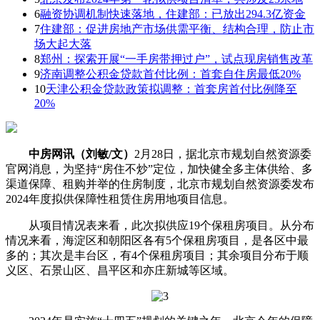
6
融资协调机制快速落地，住建部：已放出294.3亿资金
7
住建部：促进房地产市场供需平衡、结构合理，防止市
场大起大落
8
郑州：探索开展“一手房带押过户”，试点现房销售改革
9
济南调整公积金贷款首付比例：首套自住房最低20%
10
天津公积金贷款政策拟调整：首套房首付比例降至
20%
中房网讯（刘敏/文）
2月28日，据北京市规划自然资源委
官网消息，为坚持“房住不炒”定位，加快健全多主体供给、多
渠道保障、租购并举的住房制度，北京市规划自然资源委发布
2024年度拟供保障性租赁住房用地项目信息。
从项目情况表来看，此次拟供应19个保租房项目。从分布
情况来看，海淀区和朝阳区各有5个保租房项目，是各区中最
多的；其次是丰台区，有4个保租房项目；其余项目分布于顺
义区、石景山区、昌平区和亦庄新城等区域。