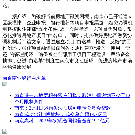
论。
据介绍，为破解当前房地产融资困境，南京市已开通建立
区级摸排、企业申报、银行推荐等项目申报渠道，融资协调机
制将按照住建部“五个条件”及时会商筛选，以项目为对象，常
态化推送房地产项目“白名单”。同时，扎实做好房地产融资协
调机制后半篇文章，通过建立项目“白名单”“推送—反馈”的工
作闭环，强化项目融资跟踪问效；通过建立“发放—使用—偿
还”的管理闭环，确保资金全部用于项目工程建设，严防资金
抽挪，促进“白名单”制度在南京市良性循环，促进房地产市场
平稳健康发展。
南京
商业银行
白名单
南京进一步放宽积分落户门槛：取消社保缴纳不少于12
个月限制条件
南京：2月1日起购买法拍房可申请公积金贷款
南京成功出让4幅地块，成交总金额14.8亿元
南京高科：2023年实现合同销售金额19.1亿元