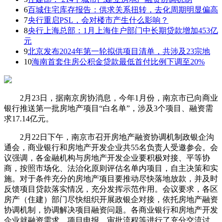
6
百城住宅库存报告：供求关系扭转，去化周期明显偏高
7
央行重启PSL，会对楼市产生什么影响？
8
央行上海总部：1月上海住户部门中长期贷款增加453亿
元
9
北京发布2024年第一轮拟供项目清单，共涉及23宗地
10
海南首套住房公积金贷款最低首付比例下调至20%
2月23日，据南京房协消息，今年1月份，南京市已向商业
银行推送第一批房地产项目“白名单”，涉及3个项目、融资需
求17.14亿元。
2月22日下午，南京市召开房地产融资协调机制政银企沟
通会，商业银行和房地产开发企业共55名负责人受邀参会。会
议强调，各金融机构与房地产开发企业要积极对接、平等协
商，按照市场化、法治化原则评估名单内项目，自主决策和实
施。对于条件充分的房地产项目要推动尽快落地放款，并及时
反馈项目贷款落实情况，充分发挥示范作用。会议要求，各区
房产（住建）部门尽快组织开展政银企对接，依托房地产融资
协调机制，协调解决项目融资问题。各商业银行和房地产开发
企业就融资需求、项目申报、审批流程等进行了充分交流讨