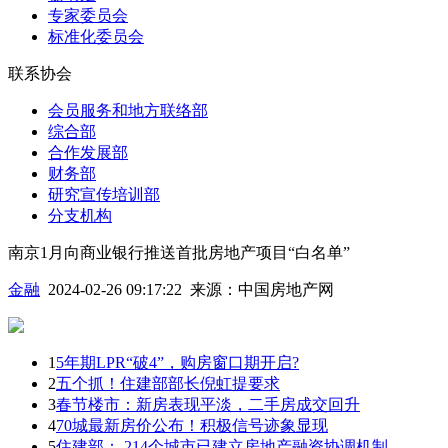
专家委员会
标准化委员会
联系协会
会员服务和地方联络部
综合部
合作发展部
财务部
研究宣传培训部
分支机构
南京1月向商业银行推送首批房地产项目“白名单”
金融
2024-02-26 09:17:22
来源：
中国房地产网
1
5年期LPR“破4”，购房窗口期开启?
2
五个抓！住建部部长倪虹提要求
3
春节楼市：新房表现平淡，二手房成交回升
4
70城最新房价公布！积极信号迹象显现
5
住建部： 214个城市已建立房地产融资协调机制