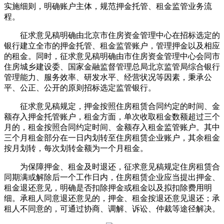
实施细则，明确账户主体，规范押金托管、租金监管业务流
程。
征求意见稿明确由北京市住房资金管理中心在招标选定的
银行建立全市的押金托管、租金监管账户，管理押金以及相应
的租金。同时，征求意见稿明确由市住房资金管理中心会同市
住房城乡建设委、国家金融监督管理总局北京监管局综合银行
管理能力、服务效率、研发水平、经营状况等因素，秉承公
平、公正、公开的原则招标选定监管银行。
征求意见稿规定，押金按照住房租赁合同约定的时间、金
额存入押金托管账户，租金方面，单次收取租金数额超过三个
月的，租金按照合同约定时间、金额存入租金监管账户。其中
三个月租金部分在一日内划转至住房租赁企业账户，其余租金
按月划转，每次划转金额为一个月租金。
为保障押金、租金及时退还，征求意见稿规定住房租赁合
同期满或解除后一个工作日内，住房租赁企业应当提出押金、
租金退还意见，明确是否扣除押金或租金以及拟扣除费用明
细。承租人同意退还意见的，押金、租金按退还意见退还；承
租人不同意的，可通过协商、调解、诉讼、仲裁等途径解决。