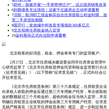
5
郑州：探索开展“一手房带押过户”，试点现房销售改革
6
到期债务无法清偿！这家千亿级房企主动申请重整
7
沈阳：取消职工现金购买自住住房提取公积金时限，放
宽二手房贷款期限
8
国开行：发放城中村改造专项借款360多亿元
9
北京拟将住房租金纳入监管
10
金科股份正式向法院申请重整
北京租客的好消息，租金、押金将有专门的监管账户。
2月27日 ，北京市住房城乡建设委会同市住房资金管理中
心研究起草了《北京市住房租赁押金托管和租金监管暂行办法
（征求意见稿）》（以下简称“征求意见稿”），正式向社会公
开征求意见。
《北京市住房租赁条例》第三十六条规定，住房租赁企业
向承租人收取的押金应通过第三方专用账户托管，单次收取租
金的数额超过三个月租金的，超收的租金应当纳入监管，并且
明确住房租赁企业收取的押金由第三方专用账户托管。征求意
见稿严格落实《北京市住房租赁条例》规定，进一步制定相关