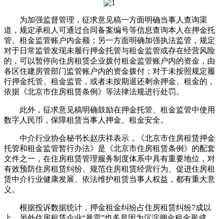
为加强监督管理，征求意见稿一方面明确当事人查询渠
道，规定承租人可通过合同备案编号等信息查询本人在押金托
管、租金监管账户内金额；另一方面明确加强执法监管，规定
对于日常监管发现未履行押金托管与租金监管或存在经营风险
的，可以暂停向住房租赁企业拨付租金监管账户内的资金，由
各区住建房管部门监管账户内的资金拨付；对于未按照规定履
行押金托管、租金监管，或者未按期退还剩余押金、租金的，
依据《北京市住房租赁条例》等法律法规进行处罚。
此外，征求意见稿明确鼓励在押金托管、租金监管中使用
数字人民币，保障租赁当事人押金、租金安全。
中介行业协会秘书长赵庆祥表示，《北京市住房租赁押金
托管和租金监管暂行办法》是《北京市住房租赁条例》的配套
文件之一，在住房租赁管理服务制度体系中具有重要地位，对
有效预防住房租赁纠纷、规范住房租赁经营行为、促进住房租
赁中介行业健康发展、依法维护租赁当事人权益，都有重大意
义。
根据投诉数据统计，押金租金纠纷占住房租赁纠纷7成以
上，另外住房租赁企业“暴雷”也多是因为沉淀押金租金形成