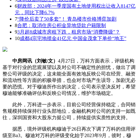
6
财政部：2024年一季度国有土地使用权出让收入8147亿
元，同比下降6.7%
7
“降价后卖了50多套”！ 青岛楼市价格博弈加剧
8
合肥：取消住房公积金异地贷款户籍限制
9
3月超8成城市房租下跌，租房市场“消费降级”？
10
成都4宗宅地揽金41亿元 中国金茂拿下单价“地王”
中房网讯（刘敏/文）
4月27日，万科方面表示，评级机构
基于对行业的悲观展望以及对公司不确定性的担忧，做出了调
整公司评级的决定，这未能全面有效地反映公司在经营、融资
和流动性等方面的积极举措，也会对市场产生误导，加剧无必
要的恐慌。对于穆迪所作出的决定，公司表示坚决反对，希望
穆迪能够准确评估和反映公司情况，维护市场稳定。
此外，万科进一步表示，目前公司经营保持稳定，合同销
售规模持续保持行业头部地位，金融机构对公司的支持一如既
往，深圳国资和大股东力挺公司，持续提供实质性的支持。
据悉，境外评级机构穆迪于26日再次下调了万科的信用评
级至Ba3。穆迪对万科的评级变化始于2023年9月，彼时，穆