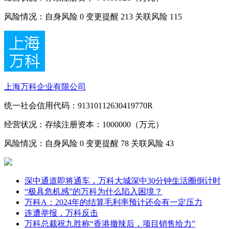
风险情况：自身风险
0
变更提醒
213
关联风险
115
上海万科企业有限公司
统一社会信用代码：91310112630419770R
经营状况：存续
注册资本：1000000（万元）
风险情况：自身风险
0
变更提醒
78
关联风险
43
深中通道即将通车，万科大城深中30分钟生活圈倒计时
“极具危机感”的万科为什么陷入困境？
万科A：2024年的结算毛利率预计还会有一定压力
连遭举报，万科反击
万科总裁祝九胜称“香港撤辣后，项目销售给力”