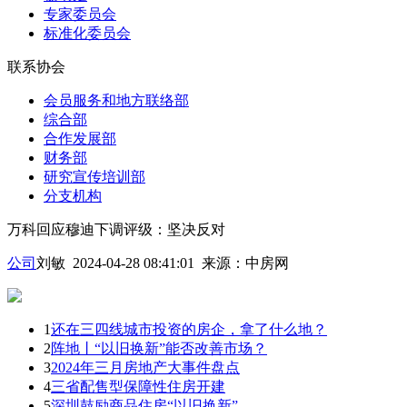
专家委员会
标准化委员会
联系协会
会员服务和地方联络部
综合部
合作发展部
财务部
研究宣传培训部
分支机构
万科回应穆迪下调评级：坚决反对
公司
刘敏 2024-04-28 08:41:01
来源：
中房网
1
还在三四线城市投资的房企，拿了什么地？
2
阵地丨“以旧换新”能否改善市场？
3
2024年三月房地产大事件盘点
4
三省配售型保障性住房开建
5
深圳鼓励商品住房“以旧换新”