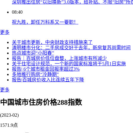
深圳推出住房“以旧换新”3.0版本，给补贴、不限“旧房”所
08:40
祝九胜，卸任万科系又一要职！
更多
关于城市更新，中央财政支持措施来了
清明楼市分化：二手房成交好于去年，新房复苏尚需时间
热点城市迎“小阳春”
报告｜百城房价低位盘整，上涨城市有所减少
关于住宅设计规范，一个新的国家标准将于5月1日实施
报告| 6个城市租金回报率超过3%
多地推行购房“冷静期”
报告|百城房价收入比连续五年下降
更多
中国城市住房价格288指数
(2023-02)
1571.9
点