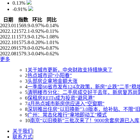
0.13%
-0.91%
日期
指数
环比
同比
2023.01
1569.9
-0.97%
-0.14%
2022.12
1572.1
-0.92%
-0.11%
2022.11
1573.9
-0.12%
-1.08%
2022.10
1575.8
-0.20%
-1.01%
2022.09
1579.0
-0.02%
-0.87%
2022.08
1579.3
-0.04%
-0.62%
更多
1
关于城市更新，中央财政支持措施来了
2
热点城市迎“小阳春”
3
头部房企拿地金额大涨
4
一季度66省市发布124次政策，新房“止跌”二手“稳增
5
清明楼市分化：二手房成交好于去年，新房复苏尚
6
保租房REITs成为投资“避风港”
7
4月热点城市新房供应进入“空窗期”
8
深圳推出住房“以旧换新”3.0版本，给补贴、不限“
9
广州：常态化推行“拿地即动工”模式
10
南京“以旧换新”三批次来了！9000余套房源已入库
关于我们
|
联系方式
|