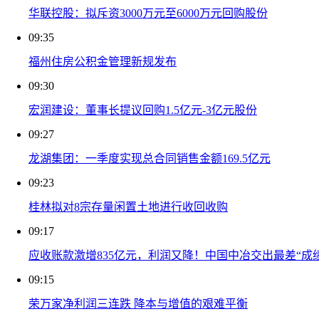
华联控股：拟斥资3000万元至6000万元回购股份
09:35
福州住房公积金管理新规发布
09:30
宏润建设：董事长提议回购1.5亿元-3亿元股份
09:27
龙湖集团：一季度实现总合同销售金额169.5亿元
09:23
桂林拟对8宗存量闲置土地进行收回收购
09:17
应收账款激增835亿元，利润又降！中国中冶交出最差“成
09:15
荣万家净利润三连跌 降本与增值的艰难平衡