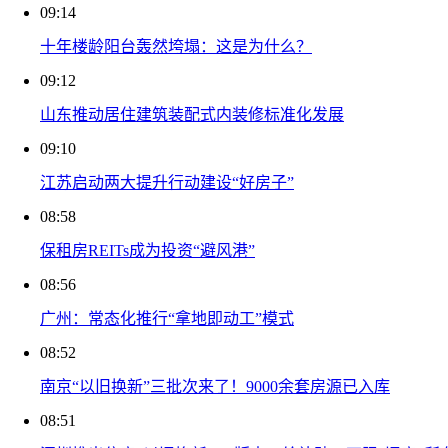
09:14
十年楼龄阳台轰然垮塌：这是为什么？
09:12
山东推动居住建筑装配式内装修标准化发展
09:10
江苏启动两大提升行动建设“好房子”
08:58
保租房REITs成为投资“避风港”
08:56
广州：常态化推行“拿地即动工”模式
08:52
南京“以旧换新”三批次来了！9000余套房源已入库
08:51