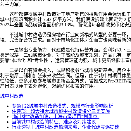
为主力军。
这些都使得城中村改造对于地产销售的拉动作用会远远低于棚改货
城中村建筑面积共计 7.43 亿平方米。我们假设拆建比固定为 2 
2022年全国商品房销售面积的3.13%。而假设每套棚改货币化安
不过城中村改造仍是房地产行业向新模式转型的必要一环，随
境、完善配套等需求。而对于市场化主体房企而言也意味着新的
一是输出专业能力，代建或是代持运营方面。会利好以下三类
类是深耕一二线城市企业，对于高能及城市规划、产品已有一定
要靠“本地化”和“专业性”，运营管理能力强、城市更新经验丰
二是以自有资金投入，或是积极参与城市更新基金。房企主导
利于增厚土储和扩张未来收益空间。但是，由于城中村项目体量
性较低，更多采取参与城市更新基金方式，譬如成为Pre-RE
产出表以便于表外孵化，起到优化报表的作用。
城中村改造
专题 | 22城城中村改造模式、规模与行业影响探析
住建部：超大特大城市城中村改造将分三类实施
“城中村”改造加速，上海市级项目“划重点”
当前城中村改造的特征、难点及对策建议
行业透视｜城中村改造热潮来袭，企业代建竞逐提速