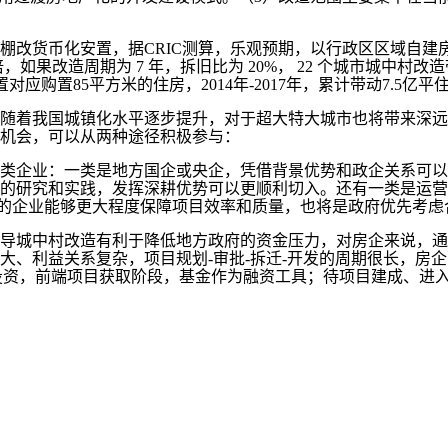
币化安置，据CRIC测算，乐观预期，以行政区区域自建房比例
倍，如果改造周期为 7 年，拆旧比为 20%， 22 个城市城中村
置对应购置85平方米的住房，2014年-2017年，累计带动7.
着我国城镇化水平逐步提升，对于超大特大城市也将带来深远
机会，可以从两种途径积极参与：
企业：一类是地方国企或央企，凭借背景优势和政企关系可以
的研究和实践，发挥深耕优势可以更顺利切入。还有一类是运营
富的企业能够更大程度保障项目效率和质量，也将是政府优先考虑
城中村改造有利于降低地方政府的资金压力，对房企来说，通
大、利益关系复杂，项目规划-审批-拆迁-开发的周期很长，房
ITs投资，前端项目获取阶段，基金作为融资工具；待项目建成、