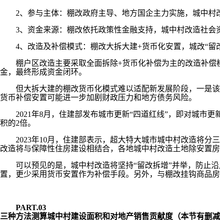
2、参与主体：棚改政府主导、地方国企主力实施，城中村
3、资金来源：棚改依托政策性金融支持，城中村改造社会
4、改造及补偿模式：棚改大拆大建+货币化安置，城改“留改
棚户区改造主要采取全面拆除+货币化补偿为主的改造补偿模
金，最终形成资金闭环。
但大拆大建的棚改货币化模式难以适配新发展阶段，一是该模
货币补偿安置可能进一步加剧财政压力和地方债务风险。
2021年8月，住建部发布城市更新“四道红线”，即对城市
积的2倍。
2023年10月，住建部表示，超大特大城市城中村改造将分
改造将与保障性住房建设相结合，各地城中村改造土地除安置房
可以预见的是，城中村改造将坚持“留改拆增”并举，防止沿
置，更少采用货币安置作为补偿手段。另外，与棚改挂钩商品房
PART.03
三种方法测算城中村建设面积和对地产销售贡献度（本节有删减