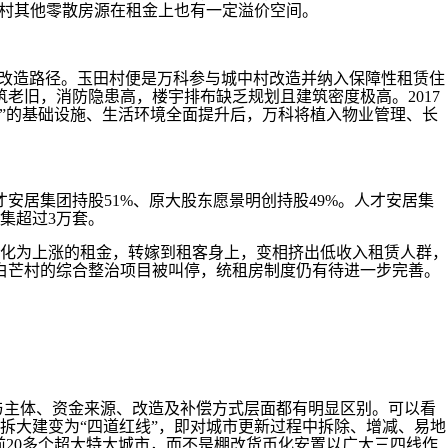
元芬村其他零散房源在租金上也有一定溢价空间。
村改造路径。玉田村便是万科参与城中村改造并纳入保障性租赁住
筑老旧，消防隐患高，楼宇排布缺乏规划且建筑密度极高。2017
”的基础设施、生活环境全面提升后，万科将植入物业管理、长
安居集团持股51%、原大股东愿景明创持股49%。人才安居集
筹集超过3万套。
化为上涨的租金，转嫁到租客身上，变相挤出低收入租赁人群，
白芒村的综合整治项目被叫停，统租房制度仍有待进一步完善。
与主体、资金来源、改造及补偿方式层面都有明显区别。可以看
拆大建变为“四道红线”，即对城市更新过程中拆除、增减、易地
前20多个超大特大城市，而不是棚改货币化安置以广大三四线作