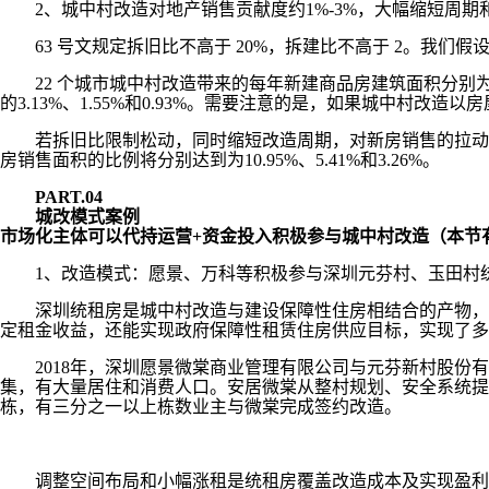
2、城中村改造对地产销售贡献度约1%-3%，大幅缩短周期和
63 号文规定拆旧比不高于 20%，拆建比不高于 2。我们假设拆
22 个城市城中村改造带来的每年新建商品房建筑面积分别为4249
的3.13%、1.55%和0.93%。需要注意的是，如果城中村
若拆旧比限制松动，同时缩短改造周期，对新房销售的拉动将大
房销售面积的比例将分别达到为10.95%、5.41%和3.26%。
PART.04
城改模式案例
市场化主体可以代持运营+资金投入积极参与城中村改造（本节
1、改造模式：愿景、万科等积极参与深圳元芬村、玉田村
深圳统租房是城中村改造与建设保障性住房相结合的产物，指
定租金收益，还能实现政府保障性租赁住房供应目标，实现了多
2018年，深圳愿景微棠商业管理有限公司与元芬新村股份有
集，有大量居住和消费人口。安居微棠从整村规划、安全系统提
栋，有三分之一以上栋数业主与微棠完成签约改造。
调整空间布局和小幅涨租是统租房覆盖改造成本及实现盈利的重要