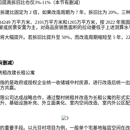
提高拆旧比也仅3%-11%（本节有删减）
建比固定为 2 倍，如果改造周期为 7 年，拆旧比为 20%，三
 万平方米、2101万平方米和1265万平方米，按 2022 年
改造以房屋或房票安置为主，对商品房销售面积的拉动要低于上述测算水
幅提升。若拆旧比提升至 50%，而改造周期缩短至 5 年，
有删减）
统租改建长租公寓
的是政府或授权企业统一收储城中村房源，进行改造后统一出
方共赢。
限公司达成战略合作，通过整村统租并改造为长租公寓的形式实
升、基础设施补充、外立面美化、室内空间改造、室内外公区配套
手段。以元芬村项目为例，一般单个宅基地每层空间在改造后会被