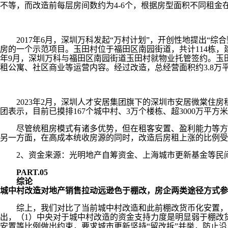
不等，而改造前每层房间数约为4-6个，根据房型面积不同租金在
2017年6月，深圳万科发起“万村计划”，开创性地提出“综
房的一个示范项目。玉田村位于福田区南园街道，共计114栋，
年9月，深圳万科与福田区南园街道玉田村就物业托管签约。玉
租公寓、社区商业等运营内容。经过改造，总经营面积约3.8万平
2023年2月，深圳人才安居集团旗下的深圳市安居微棠住房租
团表示，目前已摸排167个城中村、3万个楼栋、超3000万平
尽管统租房模式有诸多优势，但在租客安置、盈利能力等方面
另一方面，在高成本统收房源的同时，改造后房租上涨的比例受
2、资金来源：光明地产自筹资金、上海城市更新基金等民
PART.05
综论
城中村改造对地产销售拉动远逊色于棚改，房企两类途径方式参
综上，我们对比了当前城中村改造和此前棚改货币化安置，可
出，（1）中央对于城中村改造的资金支持力度是明显弱于棚改
安置等比例做出约束，要求城市更新坚持“留改拆”并举，防止