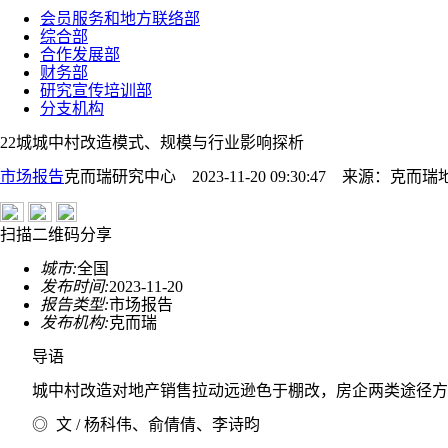
会员服务和地方联络部
综合部
合作发展部
财务部
研究宣传培训部
分支机构
22城城中村改造模式、规模与行业影响探析
市场报告
克而瑞研究中心 2023-11-20 09:30:47
来源：
克而瑞
扫描二维码分享
城市:
全国
发布时间:
2023-11-20
报告类型:
市场报告
发布机构:
克而瑞
导语
城中村改造对地产销售拉动远逊色于棚改，房企两类途径方
◎ 文 / 杨科伟、俞倩倩、李诗昀