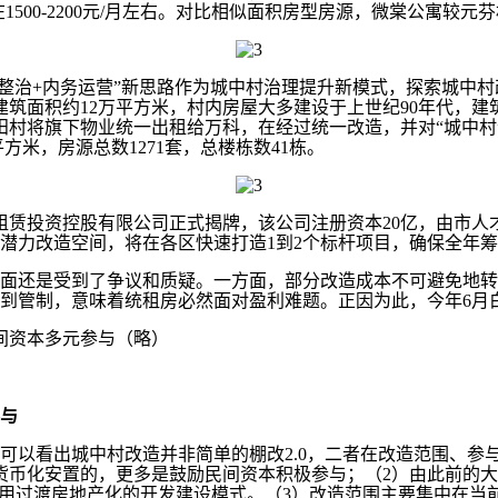
1500-2200元/月左右。对比相似面积房型房源，微棠公寓较
合整治+内务运营”新思路作为城中村治理提升新模式，探索城中
建筑面积约12万平方米，村内房屋大多建设于上世纪90年代，建
田村将旗下物业统一出租给万科，在经过统一改造，并对“城中村
方米，房源总数1271套，总楼栋数41栋。
赁投资控股有限公司正式揭牌，该公司注册资本20亿，由市人才
方米潜力改造空间，将在各区快速打造1到2个标杆项目，确保全年
还是受到了争议和质疑。一方面，部分改造成本不可避免地转
到管制，意味着统租房必然面对盈利难题。正因为此，今年6月
间资本多元参与（略）
与
以看出城中村改造并非简单的棚改2.0，二者在改造范围、参
货币化安置的，更多是鼓励民间资本积极参与；（2）由此前的大
沿用过渡房地产化的开发建设模式。（3）改造范围主要集中在当