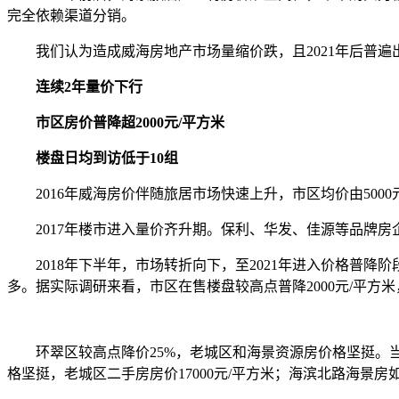
完全依赖渠道分销。
我们认为造成威海房地产市场量缩价跌，且2021年后普遍出
连续2年量价下行
市区房价普降超2000元/平方米
楼盘日均到访低于10组
2016年威海房价伴随旅居市场快速上升，市区均价由5000元
2017年楼市进入量价齐升期。保利、华发、佳源等品牌房
2018年下半年，市场转折向下，至2021年进入价格普降阶
多。据实际调研来看，市区在售楼盘较高点普降2000元/平方
环翠区较高点降价25%，老城区和海景资源房价格坚挺。当前新房
格坚挺，老城区二手房房价17000元/平方米；海滨北路海景房如