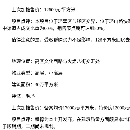
上次加推售价：12600元/平方米
项目点评：本项目位于环翠区与经区交界，位于环山路快速路附
中渠道占成交比重为60%，销售节点期可达到80%。
值得注意的是，受客群购买力不足影响，126平方米四房去化受
地理位置：高区文化西路与火炬八街交汇处
物业类型：高层、小高层
建筑面积：30万平方米
装修：毛坯
上次加推售价：备案均价17000元/平方米，特价房12000元
项目点评：盛德为本土开发商，在建筑质量方面颇具本地口碑。
于顺销期，二期尚未规划。