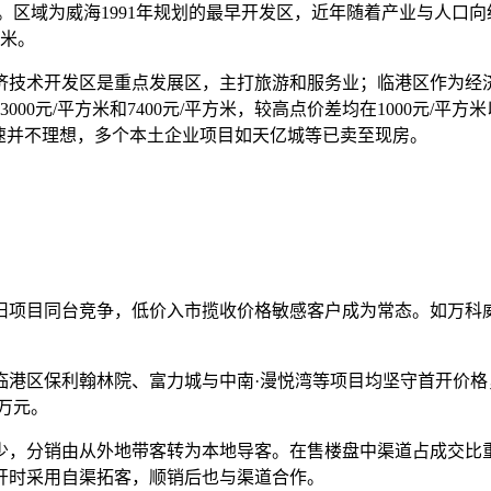
。区域为威海1991年规划的最早开发区，近年随着产业与人口
方米。
技术开发区是重点发展区，主打旅游和服务业；临港区作为经济
00元/平方米和7400元/平方米，较高点价差均在1000元/平
流速并不理想，多个本土企业项目如天亿城等已卖至现房。
同台竞争，低价入市揽收价格敏感客户成为常态。如万科威高璞悦山
区保利翰林院、富力城与中南·漫悦湾等项目均坚守首开价格，
2万元。
分销由从外地带客转为本地导客。在售楼盘中渠道占成交比重普遍
开时采用自渠拓客，顺销后也与渠道合作。