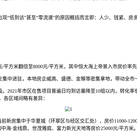
现“低到访”甚至“零流速”的原因概括而言即：人少、钱紧、房
/平方米翻倍至8000元/平方米，其中恒大海上帝景入市房价率
企集中进驻，本地房企威高、盛德、金猴等密集拿地，带动全市
段。2021年市区在售项目普遍日均到访量降至10组以内，转化率
米，各区域间略有差异：
集中于华夏城（环翠区与经区交汇处），房价11000-12000
中海·金线鼎、世茂雅庭、富力新光天地等房价25000元/平方米