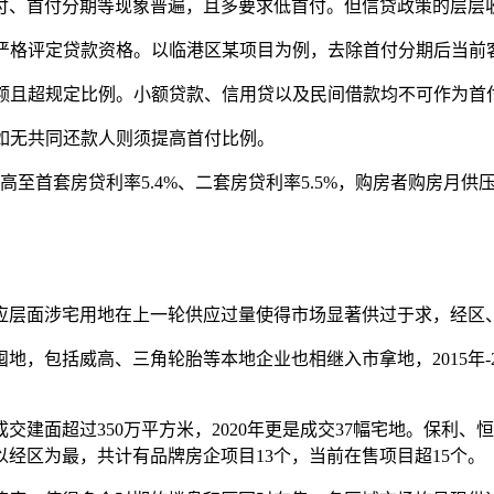
、首付分期等现象普遍，且多要求低首付。但信贷政策的层层收
严格评定贷款资格。以临港区某项目为例，去除首付分期后当前客
额且超规定比例。小额贷款、信用贷以及民间借款均不可作为首
如无共同还款人则须提高首付比例。
至首套房贷利率5.4%、二套房贷利率5.5%，购房者购房月供
层面涉宅用地在上一轮供应过量使得市场显著供过于求，经区
，包括威高、三角轮胎等本地企业也相继入市拿地，2015年-2
建面超过350万平方米，2020年更是成交37幅宅地。保利
经区为最，共计有品牌房企项目13个，当前在售项目超15个。