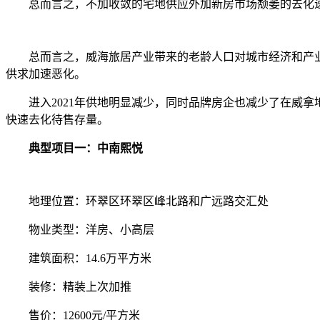
总而言之，不加收敛的宅地供应外加新房市场颓萎的去化速
总而言之，威海旅居产业带来的老龄人口对城市经济和产业
供求加速恶化。
进入2021年供地明显减少，同时品牌房企也减少了在威拿
快速去化待售存量。
典型项目一：中南熙悦
地理位置：环翠区环翠区峰北路和广远路交汇处
物业类型：洋房、小高层
建筑面积：14.6万平方米
装修：精装上次加推
售价：12600元/平方米