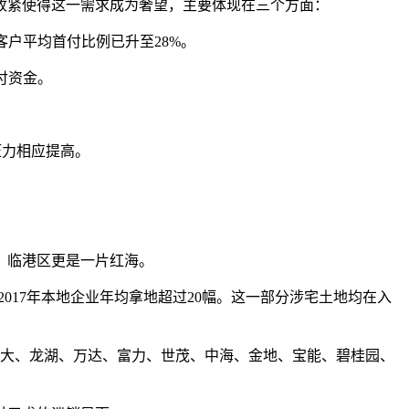
紧使得这一需求成为奢望，主要体现在三个方面：
户平均首付比例已升至28%。
付资金。
压力相应提高。
、临港区更是一片红海。
017年本地企业年均拿地超过20幅。这一部分涉宅土地均在入
、恒大、龙湖、万达、富力、世茂、中海、金地、宝能、碧桂园、