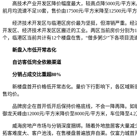
高技术产业开发区降价幅度最大，较高点降5000元/平方米
前月均流速不足10套，售价由17500元/平方米降至12500元/平
经济技术开发区与临港区房价最为坚挺，但滞销严重。经济
开发区、经济技术开发区区搬迁的工业。两区当前房价分别为130
个，临港区当前共计有12个楼盘在售，“僧多粥少”下各项目
新盘入市低开常态化
自访客低完全依赖渠道
分销占成交比重超80%
新楼盘首开价格低开常态化。量价下行影响下，各区域新旧项目
售均价。
品牌房企在首开低开后保持价格底线，不会一降再降。如临港
御龙天峰由12000元/平方米降价至8000元/平方米，车位降至4.
威海房地产市场与分销深度捆绑。随着外地旅居客大量减少，
拓客难度大、客户池浅，在售楼盘普遍放弃自渠。仅富力城首