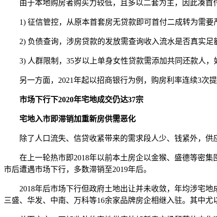
由于本地购房者购买力较低，且多以二套为主，因此凑首付
1) 征信管控，从原本首套房无贷款即可首付二成转为需要
2) 负债查询，涉房贷款的发放需查询收入流水是否真实足
3) 人群限制，35岁以上单身女性贷款需添加共同还款人，
另一方面，2021年起以招商银行为例，购房利率连续3次提高
市场下行下2020年宅地成交仍达37宗
宅地入市即滞销加重新房供需恶化
除了人口流失、信贷收紧带来的需求段人少、钱紧外，供应
在上一轮热市即2018年以前本土房企以金猴、盛德等密集囤地
市后遭遇市场下行，多数滞销至2019年后。
2018年后市场下行但政府土地出让并未收敛，年均涉宅地成交
三盛、华发、中南、万科等16余家品牌房企相继入驻。其中尤以