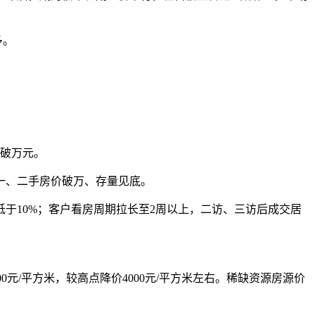
多。
先破万元。
一、二手房价破万、存量见底。
低于10%；客户看房周期拉长至2周以上，二访、三访后成交居
元/平方米，较高点降价4000元/平方米左右。稀缺资源房源价
。