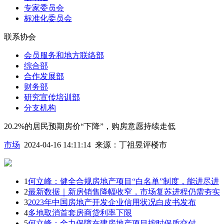
专家委员会
标准化委员会
联系协会
会员服务和地方联络部
综合部
合作发展部
财务部
研究宣传培训部
分支机构
20.2%的居民预期房价“下降”，购房意愿持续走低
市场
2024-04-16 14:11:14
来源：
丁祖昱评楼市
1
何立峰：健全合规房地产项目“白名单”制度，能进尽进
2
最新数据｜新房销售降幅收窄，市场复苏进程仍需夯实
3
2023年中国房地产开发企业信用状况白皮书发布
4
多地取消首套房商贷利率下限
5
何立峰：全力保障在建房地产项目按时保质交付