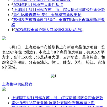
6
2024年四月房地产大事件盘点
7
上海职工6月1日起在苏、浙、皖买房可提取公积金还款
8
首付比最低降至15%！天津楼市新政出炉
9
苏州发布楼市新政“16条”：全市范围内不再审核购房资
格
10
2023年底全国户籍人口城镇化率达48.3%
6月1日，上海发布本市近期将上市新建商品住房项目一览
表(2024年第七批次)，本次上市8个商品住房项目，共20.5万平
方米，合计1503套，涉及越凌大厦、云岸华庭、星誉铭庭、和
煦名邸等项目。分布在浦东、徐汇、静安、闵行、松江、青浦
6个区域。
上海
集中供应楼盘
上海职工6月1日起在苏、浙、皖买房可提取公积金还款
累计斥资136亿元拿地 这家外来国企强势布局上海