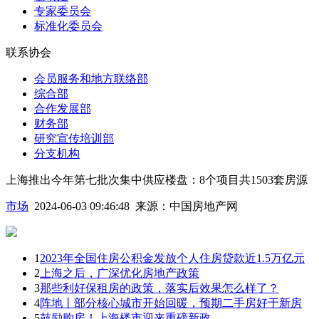
专家委员会
标准化委员会
联系协会
会员服务和地方联络部
综合部
合作发展部
财务部
研究宣传培训部
分支机构
上海推出今年第七批次集中供应楼盘：8个项目共1503套房源
市场
2024-06-03 09:46:48
来源：
中国房地产网
1
2023年全国住房公积金发放个人住房贷款近1.5万亿元
2
上海之后，广深优化房地产政策
3
那些利好保租房的政策，落实后效果怎么样了？
4
阵地丨部分核心城市开始回暖，预期二手房好于新房
5
鼓励购房！上海楼市迎来重磅新政