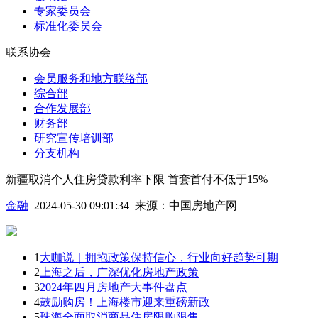
专家委员会
标准化委员会
联系协会
会员服务和地方联络部
综合部
合作发展部
财务部
研究宣传培训部
分支机构
新疆取消个人住房贷款利率下限 首套首付不低于15%
金融
2024-05-30 09:01:34
来源：
中国房地产网
1
大咖说｜拥抱政策保持信心，行业向好趋势可期
2
上海之后，广深优化房地产政策
3
2024年四月房地产大事件盘点
4
鼓励购房！上海楼市迎来重磅新政
5
珠海全面取消商品住房限购限售