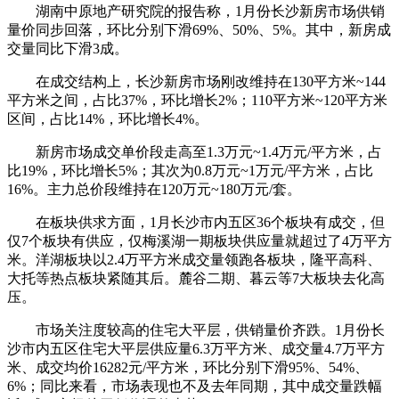
湖南中原地产研究院的报告称，1月份长沙新房市场供销
量价同步回落，环比分别下滑69%、50%、5%。其中，新房成
交量同比下滑3成。
在成交结构上，长沙新房市场刚改维持在130平方米~144
平方米之间，占比37%，环比增长2%；110平方米~120平方米
区间，占比14%，环比增长4%。
新房市场成交单价段走高至1.3万元~1.4万元/平方米，占
比19%，环比增长5%；其次为0.8万元~1万元/平方米，占比
16%。主力总价段维持在120万元~180万元/套。
在板块供求方面，1月长沙市内五区36个板块有成交，但
仅7个板块有供应，仅梅溪湖一期板块供应量就超过了4万平方
米。洋湖板块以2.4万平方米成交量领跑各板块，隆平高科、
大托等热点板块紧随其后。麓谷二期、暮云等7大板块去化高
压。
市场关注度较高的住宅大平层，供销量价齐跌。1月份长
沙市内五区住宅大平层供应量6.3万平方米、成交量4.7万平方
米、成交均价16282元/平方米，环比分别下滑95%、54%、
6%；同比来看，市场表现也不及去年同期，其中成交量跌幅