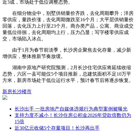
近3成，市场处于低位调整态势。
在细分物业中，别墅供销量价齐跌，去化周期攀升；洋房
零供应，量跌价涨，去化周期微跌至16个月；大平层供销量价
回落，去化压力上行至23个月。商办类产品，公寓、商业成交
量低位徘徊，去化周期均上行，压力凸显；写字楼零供应成
交，市场陷入冰点。
由于1月为春节前淡季，长沙房企聚焦去化存量，减少新
增供应，整体推新节奏放缓。
湖南中原地产研究院预测，2月长沙住宅供应将延续收缩
态势，六区一县可能仅5个项目推新，总建筑面积不足10万平
方米，新房市场处于低位运行水平，预计春节后将逐步恢复。
新房
长沙
楼市
长沙出手 一批房地产自媒体违规行为典型案例被曝光
支持力度不减小！长沙住房公积金2026年贷款倍数仍为
15倍
近30亿元收储5个存量项目！长沙再出手