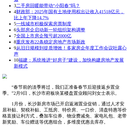
3
二手房回暖能带动“小阳春”吗？
4
财政部：2025年国有土地使用权出让收入41518亿元，
比上年下降14.7%
5
一线城市积极探索房票制度
6
头部房企启动新一轮组织架构调整
7
全国上市房企预亏超2000亿
8
重庆发布22条稳定房地产市场新政
9
从旧日规模到提质增效！多家房企年度工作会议吐露心
声
10
福建：系统推进“好房子”建设，加快构建房地产发展
新模式
“春节前的淡季将过，我们正准备春节后迎接返乡置业
季。”2月9日，长沙市府板块某楼盘置业顾问刘女士表示。
1月份，长沙新房市场已开启返湘置业促销，通过人才安
居补贴、契税补贴、工抵房、特价房、一口价、清盘特惠等价
格直接让利方式，叠加车位券、物业费减免、家电礼包、老带
新奖励、车位赠送等优惠组合，多维度优惠去库存。