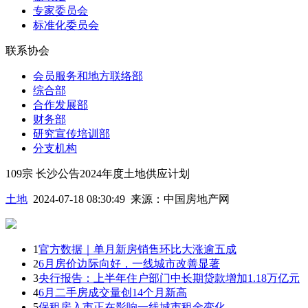
专家委员会
标准化委员会
联系协会
会员服务和地方联络部
综合部
合作发展部
财务部
研究宣传培训部
分支机构
109宗 长沙公告2024年度土地供应计划
土地
2024-07-18 08:30:49
来源：
中国房地产网
1
官方数据｜单月新房销售环比大涨逾五成
2
6月房价边际向好，一线城市改善显著
3
央行报告：上半年住户部门中长期贷款增加1.18万亿元
4
6月二手房成交量创14个月新高
5
保租房入市正在影响一线城市租金变化