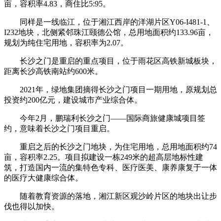
亩，容积率4.83，商住比5:95。
同样是一线临江，位于湘江西岸的洋湖片区Y06-I481-1、
I232地块，北侧紧邻珠江颐德公馆，总用地面积约133.96亩，
规划为纯住宅用地，容积率为2.07。
长沙之门是重启的重点项目，位于雨花区高铁新城板块，
距离长沙高铁南站约600米。
2021年，绿地集团摘得长沙之门项目一期用地，原规划总
投资约200亿元，建设城市产业综合体。
今年2月，鹏瑞利长沙之门——国际商旅健康城项目签
约，意味着长沙之门项目重启。
重启之后的长沙之门地块，为住宅用地，总用地面积约74
亩，容积率2.25。项目拟建设一栋249米的超高层地标性建
筑，打造国内一流的集特色专科、医疗医美、康养康复于一体
的医疗大健康综合体。
随着教育资源的落地，湘江新区观沙岭片区的地块出让步
伐也得以加快。