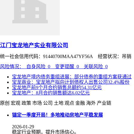
江门宝龙地产实业有限公司
统一社会信用代码：91440700MAA47YF56A 经营状况：吊
风险情况：
自身风险
0
变更提醒
0
关联风险
0
宝龙地产境内债务重组进展：部分债券的重组方案获通过
宝龙商业：宝龙地产拟向计划债权人出售公司32.4%股份
宝龙地产前9个月合约销售总额约54.31亿元
宝龙地产：8月合约销售额达6.02亿元
原创
宏观
政策
市场
公司
土地
观点
金融
海外
产业链
锚定一季度开局！多地推动房地产平稳发展
2026-01-29
稳定行业预期，提升市场信心。