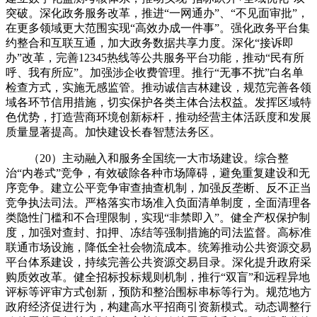
突破。深化政务服务改革，推进“一网通办”、“不见面审批”，
在更多领域更大范围实现“高效办成一件事”。强化政务平台集
约整合和互联互通，加大政务数据共享力度。深化“接诉即
办”改革，完善12345热线等公共服务平台功能，推动“民有所
呼、我有所应”。加强涉企收费管理。推行“无事不扰”白名单
检查方式，实施无感监管。推动诚信吉林建设，规范完善各领
域各环节信用措施，切实保护各类主体合法权益。发挥区域特
色优势，打造营商环境创新标杆，推动经营主体活跃度和发展
质量显著提高。加快建设长春智慧法务区。
（20）主动融入和服务全国统一大市场建设。综合整
治“内卷式”竞争，有效破除各种市场障碍，避免重复建设和无
序竞争。建立公平竞争审查抽查机制，加强反垄断、反不正当
竞争执法司法。严格落实市场准入负面清单制度，全面清理各
类隐性门槛和不合理限制，实现“非禁即入”。健全产权保护制
度，加强对查封、扣押、冻结等强制措施的司法监督。高标准
联通市场设施，降低全社会物流成本。统筹推动公共资源交易
平台体系建设，持续完善公共资源交易目录。深化提升政府采
购质效改革。健全招标投标规则机制，推行“双盲”和远程异地
评标等评审方式创新，预防和整治围标串标等行为。规范地方
政府经济促进行为，构建高水平招商引资新模式。动态调整行