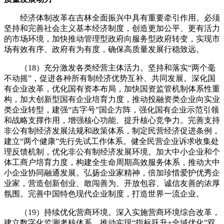
经济体制改革在吉林全面振兴中具有重要牵引作用。必须
坚持和完善社会主义基本经济制度，创造更加公平、更有活力
的市场环境，加快推动管理型政府向服务型政府转变，实现市
场有效有序、政府有为有度，确保高质量发展行稳致远。
（18）充分激发各类经营主体活力。坚持和落实“两个毫
不动摇”，促进各种所有制经济优势互补、共同发展。深化国
有企业改革，优化国有资本布局，加快国资监管机制体系性重
构，加大创新型国有企业培育力度，推动投融资类企业向实业
类企业转型，建强“吉字号”国企方阵，强化国有企业示范引领
和战略支撑作用，增强核心功能、提升核心竞争力。完善支持
非公有制经济发展法规和政策体系，制定民营经济促进条例，
建立“两个健康”先行先试工作体系。健全民营企业诉求收集处
理反馈机制，优化非公有制经济发展环境。加大中小企业和个
体工商户培育力度，构建全生命周期高效服务体系，推动大中
小企业协同融通发展。弘扬企业家精神，倍加珍惜爱护优秀企
业家，营造创新创业、敢闯善为、开放包容、诚信友善的浓厚
氛围。完善中国特色现代企业制度，打造世界一流企业。
（19）持续优化营商环境。深入实施营商环境综合改革，
建立数字化监测考核体系，推动实现“指标跃升+全域优化”双