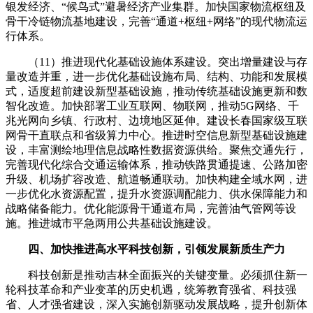
银发经济、“候鸟式”避暑经济产业集群。加快国家物流枢纽及
骨干冷链物流基地建设，完善“通道+枢纽+网络”的现代物流运
行体系。
（11）推进现代化基础设施体系建设。突出增量建设与存
量改造并重，进一步优化基础设施布局、结构、功能和发展模
式，适度超前建设新型基础设施，推动传统基础设施更新和数
智化改造。加快部署工业互联网、物联网，推动5G网络、千
兆光网向乡镇、行政村、边境地区延伸。建设长春国家级互联
网骨干直联点和省级算力中心。推进时空信息新型基础设施建
设，丰富测绘地理信息战略性数据资源供给。聚焦交通先行，
完善现代化综合交通运输体系，推动铁路贯通提速、公路加密
升级、机场扩容改造、航道畅通联动。加快构建全域水网，进
一步优化水资源配置，提升水资源调配能力、供水保障能力和
战略储备能力。优化能源骨干通道布局，完善油气管网等设
施。推进城市平急两用公共基础设施建设。
四、加快推进高水平科技创新，引领发展新质生产力
科技创新是推动吉林全面振兴的关键变量。必须抓住新一
轮科技革命和产业变革的历史机遇，统筹教育强省、科技强
省、人才强省建设，深入实施创新驱动发展战略，提升创新体