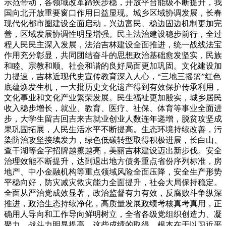
示范带动，各领域改革蹄疾步稳，开放平台能级不断提升，我
国向北开放重要窗口作用日益显现。城乡区域协调发展，长春
现代化都市圈建设全面启动，兴边富民、稳边固边机制更加完
善，区域发展协调性明显增强。民主法治建设稳步前行，全过
程人民民主深入发展，法治吉林建设全面推进，统一战线法宝
作用充分彰显，共同团结奋斗的思想政治基础愈发坚实，民族
和睦、宗教和顺、社会和谐的良好局面更加巩固。文化建设加
力提速，吉林近现代史宣传教育深入人心，“三地三摇篮”红色
底蕴焕发生机，一大批历史文化遗产得到有效保护传承利用，
文化事业和文化产业繁荣发展。民生福祉更加殷实，城乡居民
收入稳步增长，就业、教育、医疗、社保、体育等事业全面进
步，大学生留吉回吉来吉就业创业人数连年递增，脱贫攻坚成
果巩固拓展，人民生活水平不断提高。生态环境持续改善，污
染防治攻坚接续发力，绿色低碳转型取得积极进展，长白山、
查干湖等金字招牌越擦越亮，美丽吉林建设迈出新步伐。安全
治理效能不断提升，达到退出地方债务重点省份序列标准，房
地产、中小金融机构等重点领域风险全面压降，安全生产形势
平稳向好，防灾减灾救灾能力全面提升，社会大局保持稳定。
全面从严治党成效显著，政治监督有力有效，反腐败斗争纵深
推进，政治生态持续净化，高质量发展政绩考核真考真用，正
确用人导向和工作导向鲜明树立，全省各级党组织创造力、凝
聚力、战斗力明显提高。这些成绩的取得，根本在于以习近平