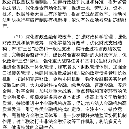
政处罚裁量权基准制度，完善行政处罚尺度和标准，提升监管
执法能力。深化要素市场化改革，促进土地、劳动力、资本、
技术、数据等要素自主有序流动，提高资源配置效率。推动司
法判决执行与破产制度有机衔接，依法有效盘活被查封冻结财
产。
（21）深化财政金融领域改革。加强财政科学管理，强化
财政资源和预算统筹，深化零基预算改革，优化财政支出结
构，严控“三公”经费和一般性支出，实行全过程财政绩效管
理，完善财会监督体系。建设符合吉林实际的大财政体系，优
化政府“三资”管理，强化重大战略任务和基本民生财力保障。
推进全省财政一体化管理，规范省以下财政管理体制。加强全
口径债务管理，构建同高质量发展相适应的政府债务管理长效
机制。拓展和完善财政、金融协同机制，强化金融服务实体经
济激励约束。大力发展科技金融、绿色金融、普惠金融、养老
金融、数字金融，加强对重大战略、重点领域和薄弱环节的优
质金融服务。积极发展多层次资本市场，提高上市公司数量和
质量。持续推进中小金融机构改革，促进地方法人金融机构高
质量发展，引导各类金融机构找准定位、专注主业、错位竞
争。完善地方金融监管体系，进一步发挥好央地监管协同机制
作用，健全联动打击非法金融活动等工作机制，构筑多元有
序、健康持续的金融生态。