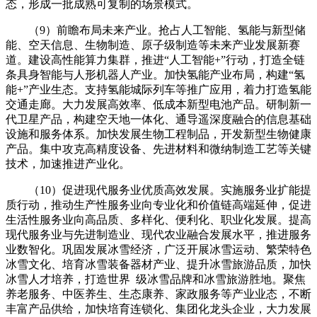
态，形成一批成熟可复制的场景模式。
（9）前瞻布局未来产业。抢占人工智能、氢能与新型储
能、空天信息、生物制造、原子级制造等未来产业发展新赛
道。建设高性能算力集群，推进“人工智能+”行动，打造全链
条具身智能与人形机器人产业。加快氢能产业布局，构建“氢
能+”产业生态。支持氢能城际列车等推广应用，着力打造氢能
交通走廊。大力发展高效率、低成本新型电池产品。研制新一
代卫星产品，构建空天地一体化、通导遥深度融合的信息基础
设施和服务体系。加快发展生物工程制品，开发新型生物健康
产品。集中攻克高精度设备、先进材料和微纳制造工艺等关键
技术，加速推进产业化。
（10）促进现代服务业优质高效发展。实施服务业扩能提
质行动，推动生产性服务业向专业化和价值链高端延伸，促进
生活性服务业向高品质、多样化、便利化、职业化发展。提高
现代服务业与先进制造业、现代农业融合发展水平，推进服务
业数智化。巩固发展冰雪经济，广泛开展冰雪运动、繁荣特色
冰雪文化、培育冰雪装备器材产业、提升冰雪旅游品质，加快
冰雪人才培养，打造世界 级冰雪品牌和冰雪旅游胜地。聚焦
养老服务、中医养生、生态康养、家政服务等产业业态，不断
丰富产品供给，加快培育连锁化、集团化龙头企业，大力发展