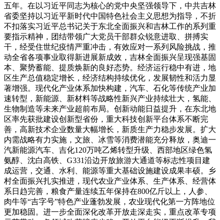
五年。在以习近平同志为核心的党中央坚强领导下，中共吉林
省委坚持以习近平新时代中国特色社会主义思想为指导，不折
不扣落实习近平总书记关于东北全面振兴和吉林工作的系列重
要指示精神，团结带领广大党员干部群众锐意进取、拼搏实
干，经受住世纪疫情严重冲击，有效应对一系列风险挑战，推
动全省各项事业取得新进展新成效，吉林全面振兴呈现强基固
本、聚势蓄能、提质焕新的良好态势。经济运行稳中有进，地
区生产总值稳定增长，经济结构持续优化，发展韧性和活力显
著增强。现代化产业体系加快构建，汽车、石化等传统产业加
速转型，新能源、新材料等战略性新兴产业持续壮大，氢能、
生物制造等未来产业超前布局。创新动能日益提升，在东北地
区率先获批建设创新型省份，重大科技创新平台体系不断完
善，高新技术企业数量大幅增长，新质生产力稳步发展。扩大
内需战略有力实施，文旅、冰雪等消费潜能充分释放，奥迪一
汽新能源汽车、吉化120万吨乙烯转型升级、西部地区绿色氢
氨醇、沈白高铁、G331沿边开放旅游大通道等标志性项目建
成运营，交通、水利、能源等重大基础设施建设成果丰硕。乡
村全面振兴扎实推进，现代农业产业体系、生产体系、经营体
系日趋完善，粮食产量连续五年保持在800亿斤以上，人参、
肉牛等“吉字号”特色产业蓬勃发展，农业现代化第一方阵地位
更加稳固。进一步全面深化改革开放走深走实，重点改革专项