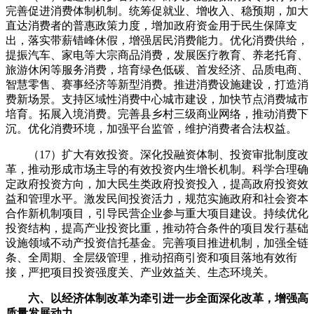
完善促进消费体制机制。统筹促就业、增收入、稳预期，加大
直达消费者的普惠政策力度，增加政府资金用于民生保障支
出，落实带薪错峰休假，增强居民消费能力。优化消费供给，
提振汽车、家电等大宗商品消费，发展医疗教育、养老托育、
旅游休闲等服务消费，培育绿色低碳、首发经济、品质电商、
智慧零售、赛事经济等新型消费。推进消费设施建设，打造消
费新场景。支持区域性消费中心城市建设，加快节点消费城市
培育。拓展入境消费。完善县乡村三级商业网络，推动消费下
沉。优化消费环境，加强平台监管，维护消费者合法权益。
（17）扩大有效投资。深化投融资体制、投资审批制度改
革，推动形成市场主导的有效投资内生增长机制。科学合理确
定政府投资方向，加大民生类政府投资投入，提高政府投资效
益和管理水平。激发民间投资活力，规范实施政府和社会资本
合作新机制项目，引导民营企业参与重大项目建设。持续优化
投资结构，提高产业投资比重，推动符合条件的项目发行基础
设施领域不动产投资信托基金。完善项目推进机制，加强全链
条、全周期、全层级管理，推动招商引资和项目落地有效衔
接，严把项目投资强度关、产业效益关、生态环境关。
六、以经济体制改革为牵引进一步全面深化改革，增强高
质量发展动力