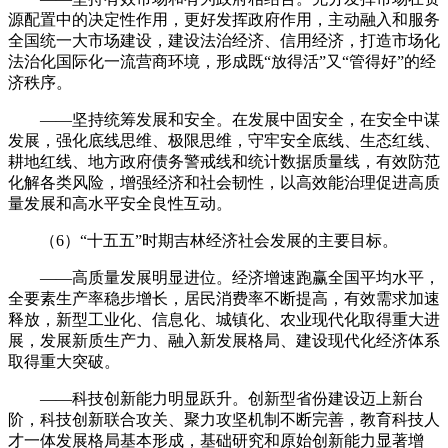
源配置中的决定性作用，更好发挥政府作用，主动融入和服务
全国统一大市场建设，建设法治经济、信用经济，打造市场化
法治化国际化一流营商环境，形成既“放得活”又“管得好”的经
济秩序。
——坚持统筹发展和安全。在发展中固安全，在安全中谋
发展，强化底线思维、极限思维，守牢安全底线、生态红线、
耕地红线、地方政府债务警戒线和统计数据质量线，有效防范
化解各类风险，增强经济和社会韧性，以高效能治理促进高质
量发展和高水平安全良性互动。
（6）“十五五”时期吉林经济社会发展的主要目标。
——高质量发展明显进位。经济增速跑赢全国平均水平，
全要素生产率稳步增长，居民消费率不断提高，有效需求加速
释放，新型工业化、信息化、城镇化、农业现代化取得重大进
展，发展新质生产力、融入新发展格局、建设现代化经济体系
取得重大突破。
——科技创新能力明显跃升。创新型省份建设迈上新台
阶，科技创新联合攻关、聚力攻坚机制不断完善，教育科技人
才一体发展格局基本形成，基础研究和原始创新能力显著增