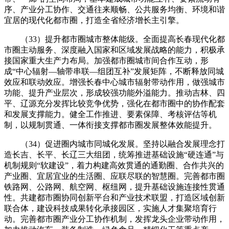
序、产业分工协作、交通往来顺畅、公共服务均衡、环境和谐
宜居的现代化都市圈，打造全省经济增长主引擎。
（33）提升都市圈城市整体能级。全面提高长春现代化都
市圈主动服务、深度融入国家和区域发展战略的能力，积极承
接国家重大生产力布局。加强都市圈城市间合作互动，形
成“中心辐射—轴带串联—组团互补”发展矩阵，不断释放同城
效应和联动效应。增强长春中心城市辐射带动作用，做强城市
功能、提升产业层次，形成较强功能外溢能力。推动吉林、四
平、辽源充分发挥比较竞争优势，强化在都市圈中的协作配套
和发展支撑能力。健全工作推进、要素保障、考核评估等机
制，以规制贯通、一体衔接支撑都市圈发展整体效能提升。
（34）促进圈内城市同城化发展。坚持以融合发展理念打
造长吉、长平、长辽三大组团，统筹推进基础设施“硬连通”与
机制规则“软建设”，着力构建高效贯通的通勤圈、合作共兴的
产业圈、宜居宜业的生活圈、应联尽联的智慧圈。完善都市圈
铁路网、公路网、航空网、枢纽网，提升基础设施连接性贯通
性。共建都市圈协同创新平台和产业技术联盟，打造区域创新
联合体，建设科技成果转化承接园区，实施人才集聚培育行
动。完善都市圈产业分工协作机制，发挥龙头企业带动作用，