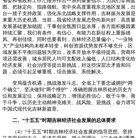
省委和省政府工作汇报并作出一系列重要指示，为我们擘画蓝
图、把脉定向、指路领航。党中央高度重视东北地区发展，出
台一揽子支持政策，强化东北战略支撑作用，吉林振兴发展迎
来重大历史机遇。当前，我省经济发展态势向新向好，高质量
发展基础更加稳固，干事创业氛围日益浓厚，各方面积极因素
持续汇聚，我们有条件、有信心、有能力在新征程上重振雄
风、再创佳绩。同时也要看到，吉林经济总量偏小，“一业独
大”产业结构尚未根本转变，科创资源优势发挥不够充分，区
域发展不平衡问题较为突出，改革开放水平亟待提高，营商环
境还需改善，城乡居民人均可支配收入偏低，人口结构变化给
经济发展、社会治理等提出新挑战，对这些深层次矛盾和问
题，必须引起足够重视，综合施策、系统解决。
变局蕴含机遇，挑战激发斗志。全省上下要忠诚拥护“两
个确立”、坚决做到“两个维护”，准确把握吉林所处的历史方
位和发展定位，保持战略定力，增强必胜信心，敢于斗争、善
于斗争，以历史主动精神克难关、战风险、迎挑战，奋力谱写
中国式现代化吉林新篇章。
二、“十五五”时期吉林经济社会发展的总体要求
（4）“十五五”时期吉林经济社会发展的指导思想。坚持