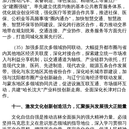
加力推动汽车、装备制造、绿色食品、精细化工等重点产
业“建圈强链”。率先建立优质均衡的基本公共教育服务体系，
优化就业创业环境，强化医疗等资源合作共享，推进社保、医
保、公积金等高频事项“圈内通办”，加快智慧交通、智慧政
务、智慧环保等协同建设。深化跨行政区合作，着力推动交界
地带在规划统筹、交通连接、产业协作、政务服务等方面先行
一步，打造同城化发展先行区。
（35）加强多层次多领域协同联动。大幅提升都市圈与省
内其他地区经济关联度，深化对接合作，探索建立统一市场准
入与利益分享机制，以交通通道为轴线、产业链群为依托，打
造现代文旅、医药、先进制造、现代农业、能源五条合作发展
带。强化与东北地区其他省份合作，深化哈长城市群建设，加
强与沈阳都市圈产业创新融合、与辽宁沿海经济带联动发展、
与蒙东地区多领域协同共进，促进设施互联互通、市场循环互
动，共建“哈长沈大”产业科技创新走廊。全面深化长津对口合
作。
十一、激发文化创新创造活力，汇聚振兴发展强大正能量
文化自信自强是推动吉林全面振兴的强大精神力量。必须
坚持马克思主义在意识形态领域的指导地位，深入学习贯彻习