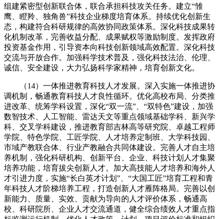
组建紧密型创新联合体，联合承担科技攻关任务。建立“雏
鹰、瞪羚、独角兽”科技企业梯度培育体系。持续优化创新生
态，构建符合科研规律的高效协同政策体系。深化科技成果转
化机制改革，完善收益分配、成果赋权等激励制度。发挥政府
投资基金作用，引导资本向科技创新领域高效配置。深化科技
交流与开放合作。加强科学技术普及，强化科技法治、伦理、
诚信、安全建设，大力弘扬科学家精神，培育创新文化。
（14）一体推进教育科技人才发展。深入实施一体推进协
调机制，畅通教育科技人才良性循环。优化高校布局、分类推
进改革、统筹学科设置，深化“双一流”、“双特色”建设，加强
数智技术、人工智能、雷达天文等重点领域基础学科、新兴学
科、交叉学科建设，推进教育部吉林高等研究院、卓越工程师
学院、特色学院、工匠学院、人才培养定制班、大学科技园、
市域产教联合体、行业产教融合共同体建设。完善人才自主培
养机制，强化科研机构、创新平台、企业、科技计划人才集聚
培养功能，培育拔尖创新人才。加大高技能人才培养和海外人
才引进力度，实施“长白英才计划”、“大国工匠”培育工程和青
年科技人才阶梯培养工程，打造创新人才雁阵格局。完善以创
新能力、质量、实效、贡献为导向的人才评价体系，畅通高
校、科研院所、企业人才交流通道，健全综合绩效人才重点指