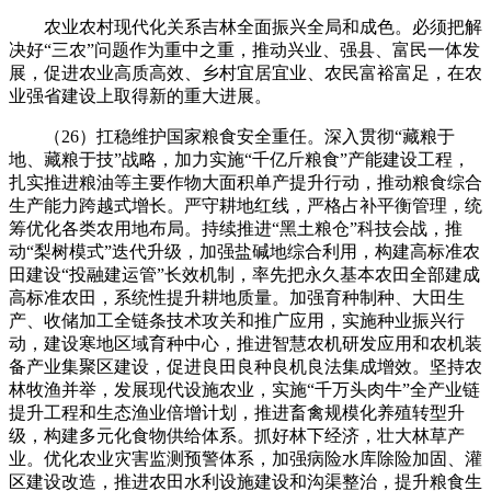
农业农村现代化关系吉林全面振兴全局和成色。必须把解
决好“三农”问题作为重中之重，推动兴业、强县、富民一体发
展，促进农业高质高效、乡村宜居宜业、农民富裕富足，在农
业强省建设上取得新的重大进展。
（26）扛稳维护国家粮食安全重任。深入贯彻“藏粮于
地、藏粮于技”战略，加力实施“千亿斤粮食”产能建设工程，
扎实推进粮油等主要作物大面积单产提升行动，推动粮食综合
生产能力跨越式增长。严守耕地红线，严格占补平衡管理，统
筹优化各类农用地布局。持续推进“黑土粮仓”科技会战，推
动“梨树模式”迭代升级，加强盐碱地综合利用，构建高标准农
田建设“投融建运管”长效机制，率先把永久基本农田全部建成
高标准农田，系统性提升耕地质量。加强育种制种、大田生
产、收储加工全链条技术攻关和推广应用，实施种业振兴行
动，建设寒地区域育种中心，推进智慧农机研发应用和农机装
备产业集聚区建设，促进良田良种良机良法集成增效。坚持农
林牧渔并举，发展现代设施农业，实施“千万头肉牛”全产业链
提升工程和生态渔业倍增计划，推进畜禽规模化养殖转型升
级，构建多元化食物供给体系。抓好林下经济，壮大林草产
业。优化农业灾害监测预警体系，加强病险水库除险加固、灌
区建设改造，推进农田水利设施建设和沟渠整治，提升粮食生