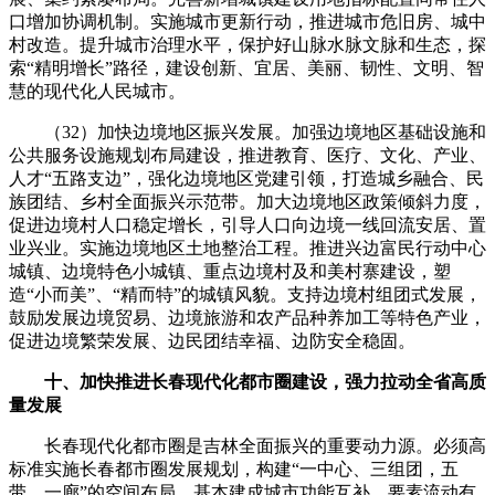
口增加协调机制。实施城市更新行动，推进城市危旧房、城中
村改造。提升城市治理水平，保护好山脉水脉文脉和生态，探
索“精明增长”路径，建设创新、宜居、美丽、韧性、文明、智
慧的现代化人民城市。
（32）加快边境地区振兴发展。加强边境地区基础设施和
公共服务设施规划布局建设，推进教育、医疗、文化、产业、
人才“五路支边”，强化边境地区党建引领，打造城乡融合、民
族团结、乡村全面振兴示范带。加大边境地区政策倾斜力度，
促进边境村人口稳定增长，引导人口向边境一线回流安居、置
业兴业。实施边境地区土地整治工程。推进兴边富民行动中心
城镇、边境特色小城镇、重点边境村及和美村寨建设，塑
造“小而美”、“精而特”的城镇风貌。支持边境村组团式发展，
鼓励发展边境贸易、边境旅游和农产品种养加工等特色产业，
促进边境繁荣发展、边民团结幸福、边防安全稳固。
十、加快推进长春现代化都市圈建设，强力拉动全省高质
量发展
长春现代化都市圈是吉林全面振兴的重要动力源。必须高
标准实施长春都市圈发展规划，构建“一中心、三组团，五
带、一廊”的空间布局，基本建成城市功能互补、要素流动有