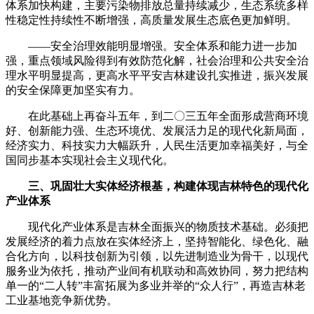
体系加快构建，主要污染物排放总量持续减少，生态系统多样
性稳定性持续性不断增强，高质量发展生态底色更加鲜明。
——安全治理效能明显增强。安全体系和能力进一步加
强，重点领域风险得到有效防范化解，社会治理和公共安全治
理水平明显提高，更高水平平安吉林建设扎实推进，振兴发展
的安全保障更加坚实有力。
在此基础上再奋斗五年，到二〇三五年全面形成营商环境
好、创新能力强、生态环境优、发展活力足的现代化新局面，
经济实力、科技实力大幅跃升，人民生活更加幸福美好，与全
国同步基本实现社会主义现代化。
三、巩固壮大实体经济根基，构建体现吉林特色的现代化
产业体系
现代化产业体系是吉林全面振兴的物质技术基础。必须把
发展经济的着力点放在实体经济上，坚持智能化、绿色化、融
合化方向，以科技创新为引领，以先进制造业为骨干，以现代
服务业为依托，推动产业间有机联动和高效协同，努力把结构
单一的“二人转”丰富拓展为多业并举的“众人行”，再造吉林老
工业基地竞争新优势。