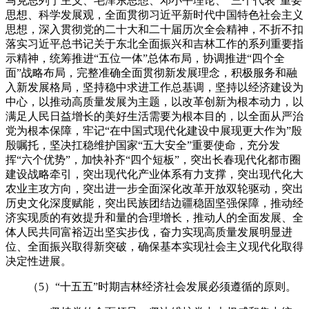
马克思列宁主义、毛泽东思想、邓小平理论、“三个代表”重要
思想、科学发展观，全面贯彻习近平新时代中国特色社会主义
思想，深入贯彻党的二十大和二十届历次全会精神，不折不扣
落实习近平总书记关于东北全面振兴和吉林工作的系列重要指
示精神，统筹推进“五位一体”总体布局，协调推进“四个全
面”战略布局，完整准确全面贯彻新发展理念，积极服务和融
入新发展格局，坚持稳中求进工作总基调，坚持以经济建设为
中心，以推动高质量发展为主题，以改革创新为根本动力，以
满足人民日益增长的美好生活需要为根本目的，以全面从严治
党为根本保障，牢记“在中国式现代化建设中展现更大作为”殷
殷嘱托，坚决扛稳维护国家“五大安全”重要使命，充分发
挥“六个优势”，加快补齐“四个短板”，突出长春现代化都市圈
建设战略牵引，突出现代化产业体系有力支撑，突出现代化大
农业主攻方向，突出进一步全面深化改革开放双轮驱动，突出
历史文化深度赋能，突出民族团结边疆稳固坚强保障，推动经
济实现质的有效提升和量的合理增长，推动人的全面发展、全
体人民共同富裕迈出坚实步伐，奋力实现高质量发展明显进
位、全面振兴取得新突破，确保基本实现社会主义现代化取得
决定性进展。
（5）“十五五”时期吉林经济社会发展必须遵循的原则。