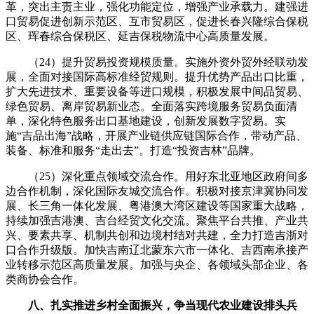
革，突出主责主业，强化功能定位，增强产业承载力。建强进
口贸易促进创新示范区、互市贸易区，促进长春兴隆综合保税
区、珲春综合保税区、延吉保税物流中心高质量发展。
（24）提升贸易投资规模质量。实施外资外贸外经联动发
展，全面对接国际高标准经贸规则。提升优势产品出口比重，
扩大先进技术、重要设备等进口规模，积极发展中间品贸易、
绿色贸易、离岸贸易新业态。全面落实跨境服务贸易负面清
单，深化特色服务出口基地建设，创新发展数字贸易。实
施“吉品出海”战略，开展产业链供应链国际合作，带动产品、
装备、标准和服务“走出去”。打造“投资吉林”品牌。
（25）深化重点领域交流合作。用好东北亚地区政府间多
边合作机制，深化国际友城交流合作。积极对接京津冀协同发
展、长三角一体化发展、粤港澳大湾区建设等国家重大战略，
持续加强吉港澳、吉台经贸文化交流。聚焦平台共推、产业共
兴、要素共享、机制共创和边境村结对共建，全力打造吉浙对
口合作升级版。加快吉南辽北蒙东六市一体化、吉西南承接产
业转移示范区高质量发展。加强与央企、各领域头部企业、各
类商协会合作。
八、扎实推进乡村全面振兴，争当现代农业建设排头兵