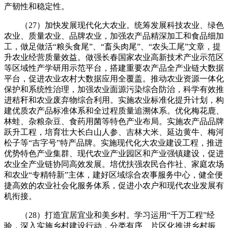
产韧性和稳定性。
（27）加快发展现代化大农业。统筹发展科技农业、绿色
农业、质量农业、品牌农业，加强农产品精深加工和食品细加
工，做足做活“粮头食尾”、“畜头肉尾”、“农头工尾”文章，提
升农业经营质量效益。做强长春国家农业高新技术产业示范区
等区域性产学研用示范平台，搭建重要农产品全产业链大数据
平台，促进农业农村大数据应用全覆盖。推动农业资源一体化
保护和系统性治理，加强农业面源污染综合防治，科学有效推
进秸秆和农业废弃物综合利用。实施农业标准化提升计划，构
建优质农产品标准体系和全过程质量追溯体系。优化梅花鹿、
林蛙、杂粮杂豆、食药用菌等特色产业布局。实施农产品品牌
跃升工程，培育壮大长白山人参、吉林大米、延边黄牛、梅河
松子等“吉字号”特产品牌。实施现代化大农业建设工程，推进
优势特色产业集群、现代农业产业园区和产业强镇建设，促进
农业全产业链协同高效发展。培优扶强农民合作社、家庭农场
和农业“专精特新”主体，建好区域综合农事服务中心，健全便
捷高效的农业社会化服务体系，促进小农户和现代农业发展有
机衔接。
（28）打造宜居宜业和美乡村。学习运用“千万工程”经
验，深入实施乡村建设行动，分类有序、片区化推进乡村振