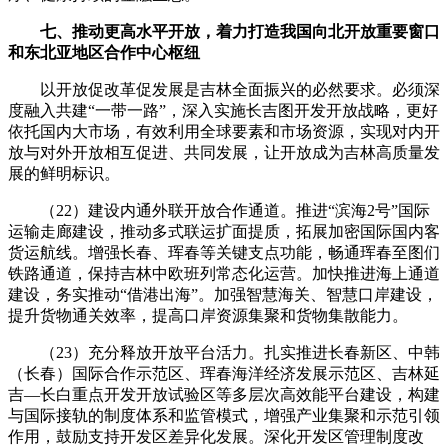
七、推动更高水平开放，着力打造我国向北开放重要窗口
和东北亚地区合作中心枢纽
以开放促改革促发展是吉林全面振兴的必然要求。必须深
度融入共建“一带一路”，深入实施长吉图开发开放战略，更好
依托国内大市场，有效利用全球要素和市场资源，实现对内开
放与对外开放相互促进、共同发展，让开放成为吉林高质量发
展的鲜明标识。
（22）建设内通外联开放合作通道。推进“滨海2号”国际
运输走廊建设，推动多式联运扩面提质，拓展加密国际国内客
货运航线。增强长春、珲春等关键支点功能，畅通珲春至图们
铁路通道，保持吉林中欧班列常态化运营。加快推进海上通道
建设，务实推动“借港出海”。加强智慧海关、智慧口岸建设，
提升货物通关效率，提高口岸资源集聚和货物集散能力。
（23）充分释放开放平台活力。扎实推进长春新区、中韩
（长春）国际合作示范区、珲春海洋经济发展示范区、吉林延
吉—长白重点开发开放试验区等多层次高效能平台建设，构建
与国际接轨的制度体系和监管模式，增强产业集聚和示范引领
作用，鼓励支持开发区差异化发展。深化开发区管理制度改