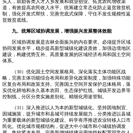
头人，鼓励各类人才入乡发展和就业创业。拓宽农民增收渠
道，有效提高农民收入水平。统筹建立常态化防止返贫致贫机
制，强化开发式帮扶，完善兜底式保障，守住不发生规模性返
贫致贫底线。
九、统筹区域协调发展，增强振兴发展整体效能
区域协调发展是吉林全面振兴的内在要求。必须提升区域
协同发展水平，稳步提高新型城镇化建设质效，加强边境地区
建设，构建优势互补、高质量发展的区域经济布局和国土空间
体系。
（30）优化国土空间发展格局。深化落实主体功能区战
略，完善主体功能综合布局和差异化政策制度，加强特殊功能
区复合布局和政策支持。完善国土空间开发保护总体格局，落
实优化耕地和永久基本农田、生态保护红线、城镇开发边界等
控制线，分区分类实施差别化、精细化用途管制。
（31）深入推进以人为本的新型城镇化。坚持因地制宜、
因城施策，提升城市和县城可持续发展能力，分类推进以县城
为重要载体的新型城镇化建设。科学有序推进农业转移人口市
民化。优化城市规模结构，促进大中小城市和小城镇协调发
展、集约紧凑布局。完善新增城镇建设用地指标配置同常住人