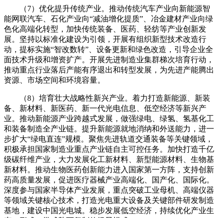
（7）优化提升传统产业。推动传统汽车产业向新能源智
能网联汽车、石化产业向“减油增化提质”、冶金建材产业向绿
色化高端化转型，加快传统装备、医药、轻纺等产业创新发
展。坚持以标准化建设为引领，开展有组织新型技术改造行
动，提标实施“智改数转”、设备更新和绿色改造，引导企业全
面技术升级和增资扩产。开展先进制造业集群梯次培育行动，
推动重点行业落后产能有序退出和转型发展，为先进产能腾出
资源、市场空间和环境容量。
（8）培育壮大战略性新兴产业。着力打造新能源、新装
备、新材料、新医药、新一代光电信息、低空经济等新兴产
业。推动新能源产业跨越式发展，做强绿电、绿氢、氢基化工
和装备制造全产业链。提升新能源就地消纳和外送能力，进一
步扩大“绿电直连”规模。聚焦先进轨道交通装备等关键领域，
积极承担国家制造业重点产业链自主可控任务。加快打造千亿
级碳纤维产业，大力发展化工新材料、新型能源材料、生物基
新材料。推动生物医药创新能力进入国家第一方阵，支持创新
药高质量发展，促进医疗器械产业高端化、国产化、国际化。
深度参与国家半导体产业发展，重点突破工业母机、高端仪器
等领域关键核心技术，打造光电重大设备及关键部件研发制造
基地，建设中国光电城。稳步发展低空经济，持续优化产业生