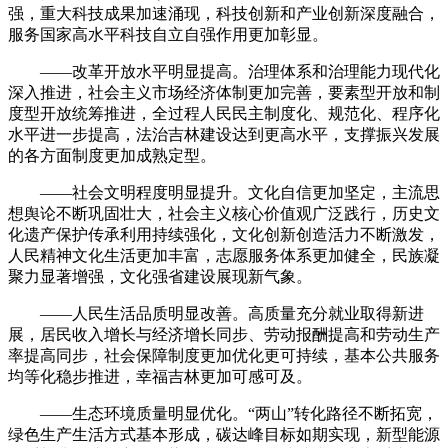
强，重大科技成果加速涌现，科技创新和产业创新深度融合，
服务国家高水平科技自立自强作用更加彰显。
——改革开放水平明显提高。治理体系和治理能力现代化
深入推进，社会主义市场经济体制更加完善，要素型开放和制
度型开放统筹推进，全过程人民民主制度化、规范化、程序化
水平进一步提高，法治吉林建设达到更高水平，支撑振兴发展
的各方面制度更加成熟定型。
——社会文明程度明显提升。文化自信更加坚定，主流思
想舆论不断巩固壮大，社会主义核心价值观广泛践行，历史文
化遗产保护传承利用持续强化，文化创新创造活力不断激发，
人民精神文化生活更加丰富，志愿服务体系更加健全，民族凝
聚力显著增强，文化强省建设展现新气象。
——人民生活品质明显改善。高质量充分就业取得新进
展，居民收入增长与经济增长同步、劳动报酬提高和劳动生产
率提高同步，社会保障制度更加优化更可持续，基本公共服务
均等化稳步推进，幸福吉林更加可感可及。
——生态环境质量明显优化。“两山”转化路径不断拓宽，
绿色生产生活方式基本形成，碳达峰目标如期实现，新型能源