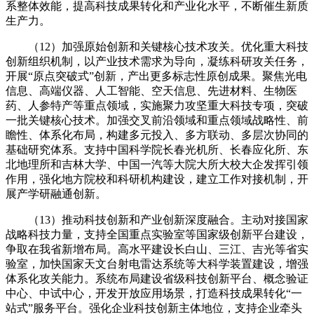
系整体效能，提高科技成果转化和产业化水平，不断催生新质
生产力。
（12）加强原始创新和关键核心技术攻关。优化重大科技
创新组织机制，以产业技术需求为导向，凝练科研攻关任务，
开展“原点突破式”创新，产出更多标志性原创成果。聚焦光电
信息、高端仪器、人工智能、空天信息、先进材料、生物医
药、人参特产等重点领域，实施聚力攻坚重大科技专项，突破
一批关键核心技术。加强交叉前沿领域和重点领域战略性、前
瞻性、体系化布局，构建多元投入、多方联动、多层次协同的
基础研究体系。支持中国科学院长春光机所、长春应化所、东
北地理所和吉林大学、中国一汽等大院大所大校大企发挥引领
作用，强化地方院校和科研机构建设，建立工作对接机制，开
展产学研融通创新。
（13）推动科技创新和产业创新深度融合。主动对接国家
战略科技力量，支持全国重点实验室等国家级创新平台建设，
争取在我省新增布局。高水平建设长白山、三江、吉光等省实
验室，加快国家天文台射电雷达系统等大科学装置建设，增强
体系化攻关能力。系统布局建设省级科技创新平台、概念验证
中心、中试中心，开发开放应用场景，打造科技成果转化“一
站式”服务平台。强化企业科技创新主体地位，支持企业牵头