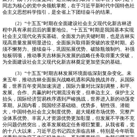
同志为核心的党中央领航掌舵，在于习近平新时代中国特色社
会主义思想科学指引，是全省上下团结奋斗的结果。
（2）“十五五”时期在全面建设社会主义现代化新吉林进
程中具有承前启后的重要地位。“十五五”时期是我国基本实现
社会主义现代化夯实基础、全面发力的关键时期，也是吉林实
现高质量发展明显进位、全面振兴取得新突破的攻坚时期。必
须不懈努力、接续奋斗，巩固拓展优势、破除瓶颈制约、补强
短板弱项，推动事关吉林振兴发展的战略任务取得重大突破，
为全面建设社会主义现代化新吉林奠定更加坚实的基础。
（3）“十五五”时期吉林发展环境面临深刻复杂变化。未
来五年，推动吉林全面振兴战略机遇和风险挑战并存。从国际
看，世界百年变局加速演进，国际力量对比深刻调整，和平、
发展、合作、共赢的时代潮流没有变，但单边主义、保护主义
抬头，国际经济贸易秩序遇到严峻挑战，世界进入新的动荡变
革期。从国内看，我国经济基础稳、优势多、韧性强、潜能
大，中国特色社会主义制度优势、超大规模市场优势、完整产
业体系优势、丰富人才资源优势更加彰显，但发展不平衡不充
分问题仍然突出，改革发展稳定任务艰巨繁重。从我省看，党
的十八大以来，习近平总书记四次亲临吉林，特别是今年听取