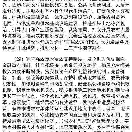
兴，逐步提高农村基础设施完备度、公共服务便利度、人居环
境舒适度，推动农村基本具备现代生活条件。统筹优化村镇布
局，推动县域基础设施一体化规划建设管护，加强农村道路、
电网、防汛抗旱和供水基础设施建设，推进全域土地综合整
治，引导人口和产业适度集聚、紧凑布局。扎实开展农村人居
环境整治，推动农村厕所改造，完善生活垃圾收运处置体系，
因地制宜推进农村危房改造和“宜居农房”建设。大力发展各具
特色的县域经济，推动农村一二三产业深度融合。
（29）完善强农惠农富农支持制度。健全财政优先保障、
金融重点倾斜、社会积极参与的多元投入格局，确保乡村振兴
投入力度不断增强。落实粮食主产区利益补偿机制，完善价
格、补贴、保险等政策体系，保护和调动地方抓粮、农民种粮
积极性。加强粮食购销和储备管理，健全粮食和食物节约长效
机制。稳定土地承包关系，稳步推进第二轮土地承包到期后再
延长三十年试点。深化承包地所有权、承包权、经营权分置改
革，探索放活土地经营权的有效途径，发展农业适度规模经
营。有序推进农村集体经营性建设用地入市改革，健全土地增
值收益分配机制。依法推动农村闲置土地和房屋盘活利用。支
持发展新型农村集体经济，加强农村“三资”监督管理服务。实
施乡村振兴人才支持计划，培育高素质农民、乡村产业振兴带