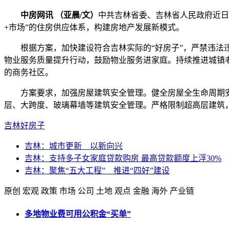
中房网讯 （亚晨/文）
中共吉林省委、吉林省人民政府近日
+市场”的住房供应体系，构建房地产发展新模式。
根据方案，加快建设符合吉林实际的“好房子”，严禁违法违
物业服务质量提升行动，鼓励物业服务进家庭。持续推进城镇
的商务社区。
方案要求，加强房屋建筑安全管理。健全房屋全生命周期安
层、大跨度、玻璃幕墙等建筑安全管理。严格限制超高层建筑
吉林
好房子
吉林：城市更新 以新向兴
吉林：支持多子女家庭贷款购房 最高贷款额度上浮30%
吉林：聚焦“五大工程” 推进“四好”建设
原创
宏观
政策
市场
公司
土地
观点
金融
海外
产业链
多地物业费可用公积金“买单”