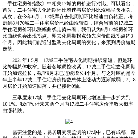
二手住宅房价指数》中相关17城的房价进行对比。可以看出，
首先，二手住宅去化周期环比增速与房价环比涨幅呈负相关。
其次，在今年6月，17城库存去化周期环比增速由负转正。考
虑到8月70城二手住宅房价已经由涨转跌，结合当前的17城二
手住宅房价环比涨幅曲线走势来看，我们认为9月17城房价环
比曲线也会出现拐点。即去化周期拐点领先房价曲线拐点约3
个月。因此我们能通过监测去化周期的变化，来预判房价短期
走势。
2021年1-5月，17城二手住宅去化周期持续缩短，但是环
比降幅总体收窄。随着各城调控收紧，17城二手住宅去化周期
开始加速拉长，截至9月末已连续增长4个月。与之对应的是今
年上半年17城二手住宅房价指数总体上涨动力逐渐减弱，7、8
月房价开始加速回落，并已接近0轴。
三季度末17城二手住宅去化周期环比增速进一步扩大到
10.1%。我们预计未来两个月内17城二手住宅房价指数大概率
由涨转跌。
需要注意的是，易居研究院监测的17城中，已有成都、深