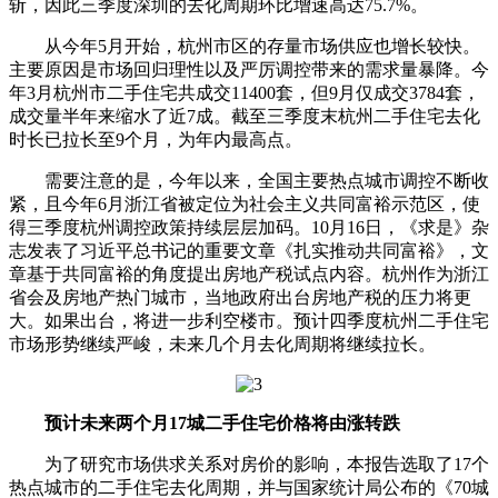
斩，因此三季度深圳的去化周期环比增速高达75.7%。
从今年5月开始，杭州市区的存量市场供应也增长较快。
主要原因是市场回归理性以及严厉调控带来的需求量暴降。今
年3月杭州市二手住宅共成交11400套，但9月仅成交3784套，
成交量半年来缩水了近7成。截至三季度末杭州二手住宅去化
时长已拉长至9个月，为年内最高点。
需要注意的是，今年以来，全国主要热点城市调控不断收
紧，且今年6月浙江省被定位为社会主义共同富裕示范区，使
得三季度杭州调控政策持续层层加码。10月16日，《求是》杂
志发表了习近平总书记的重要文章《扎实推动共同富裕》，文
章基于共同富裕的角度提出房地产税试点内容。杭州作为浙江
省会及房地产热门城市，当地政府出台房地产税的压力将更
大。如果出台，将进一步利空楼市。预计四季度杭州二手住宅
市场形势继续严峻，未来几个月去化周期将继续拉长。
预计未来两个月17城二手住宅价格将由涨转跌
为了研究市场供求关系对房价的影响，本报告选取了17个
热点城市的二手住宅去化周期，并与国家统计局公布的《70城