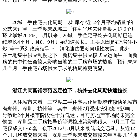
压。预计四季度二手住宅成交量将延续回落状态。
20城二手住宅去化周期，以“库存/近12个月平均销量”的
公式来计算。三季度末20城二手住宅平均去化周期为17.9个月,
环比暴增20.6%。5月以来，20城二手住宅平均去化周期已连
续增长4个月，且8、9月开始加速拉长。主要原因是在“房住不
炒”等一系列政策指导下，消化速度逐渐向理性发展。此外，
在土地集中供应制度之下，新房集中供应模式应运而生，而新
房的集中销售会较大影响当地的二手房市场的热度。预计未来
几个月二手住宅市场供大于求的格局将更明显。
浙江共同富裕示范区定位下，杭州去化周期快速拉长
具体城市来看，三季度二手住宅去化周期增速较快的城市
有郑州、深圳、杭州等。其中，郑州7月受水灾和疫情影响，
导致近2个月楼市阶段性十分低迷，目前房地产市场尚未完全
恢复。深圳受二手房指导价等调控政策影响很大，9月二手住
宅仅成交1765套，创下2012年3月以来最低成交记录。从近12
个月月均成交量来看，深圳三季度末成交量较去年同期几乎腰