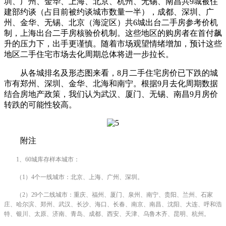
圳、广州、金华、上海、北京、杭州、无锡、南昌共9城被住
建部约谈（占目前被约谈城市数量一半），成都、深圳、广
州、金华、无锡、北京（海淀区）共6城出台二手房参考价机
制，上海出台二手房核验价机制。这些地区的购房者在首付飙
升的压力下，出手更谨慎。随着市场观望情绪增加，预计这些
地区二手住宅市场去化周期总体将进一步拉长。
从各城排名及形态图来看，8月二手住宅房价已下跌的城
市有郑州、深圳、金华、北海和南宁。根据9月去化周期数据
结合房地产政策，我们认为武汉、厦门、无锡、南昌9月房价
转跌的可能性较高。
附注
1、60城库存样本城市：
（1）4个一线城市：北京、上海、广州、深圳。
（2）29个二线城市：重庆、福州、厦门、泉州、南宁、贵阳、兰州、石家
庄、哈尔滨、郑州、武汉、长沙、海口、长春、南京、南昌、沈阳、大连、呼和浩
特、银川、太原、济南、青岛、成都、西安、天津、乌鲁木齐、昆明、杭州。