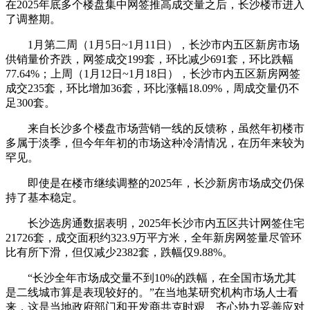
在2025年底多个楼盘集中网签推高成交量之后，长沙楼市进入
了调整期。
1月第二周（1月5日~1月11日），长沙市内五区新房市场
供销量价齐跌，网签成交199套，环比减少691套，环比跌幅
77.64%；上周（1月12日~1月18日），长沙市内五区新房网签
成交235套，环比增加36套，环比涨幅18.09%，周成交量仍不
足300套。
来自长沙多个楼盘市场营销一线的反馈称，虽然年初楼市
多属于淡季，但今年年初的市场这种冷清情况，在历年来较为
罕见。
即使是在楼市继续调整的2025年，长沙新房市场成交仍保
持了基本稳定。
长沙选房通数据表明，2025年长沙市内五区共计网签住宅
21726套，成交面积约323.9万平方米，全年新房网签量尽管环
比有所下滑，但仅减少2382套，跌幅仅9.88%。
“长沙全年市场成交量不到10%的跌幅，在全国市场尤其
是二线城市算是表现较好的。”在当地某研究机构市场人士看
来，这是当地政府部门和开发商共克时艰、齐心协力妥善应对