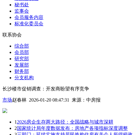
秘书处
监事会
会员服务内容
标准化委员会
联系协会
综合部
会员部
研究部
发展部
财务部
分支机构
长沙楼市促销调查：开发商盼望有序竞争
市场
赵春林 2026-01-20 08:47:31
来源：
中房报
1
2026房企生存两大路径：全国战略与城市深耕
2
国家统计局年度数据发布：房地产各项指标深度调整
3
三部门：延续实施支持居民换购住房有关个人所得税政