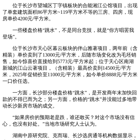
位于长沙市望城区丁字镇板块的合能湘江公馆项目，出现
了单套建筑面积86平方米~119平方米不等的三房、四房，现
房单价4200元/平方米。
一些楼盘价格“跳水”，不是同台竞技，就是“你方唱罢我
登场”。
位于长沙市天心区暮云板块的伴山雅著项目，两年前（含
精装）单价卖到了13000元/平方米，后随市场变化改为毛坯销
售，如今惊喜价直接给到5773元/平方米起；位于天心区南湖
新城的江山云著项目，（含精装）最高价卖到14500元/平方
米，2025年促销价至11000元/平方米，如今单价8888元/平方米
一口价任选。
一方面，长沙部分楼盘价格“跳水”，是开发商年末加快回
款的不得已而为之；另一方面，价格的“跳水”并没能过多地带
动长沙新房市场的成交。
“如果房价的预期老是跌，谁还敢买？对这个市场没有信
心，也没有好处。”当地市场研究人士认为。
湖南中原研究院、克而瑞、长沙选房通等机构数据显示，