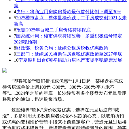
策
4
央行：将商业用房购房贷款最低首付比例下调至30%
5
2025楼市盘点：整体量稳价跌，二手房成交创2021以来
新高
6
报告|2025年百城二手房价格持续探底
7
国家统计局：楼市供求持续改善，多重积极信号锚定
2026稳预期
8
财政部、税务总局：延续公租房税收优惠政策
9
三部门：延续居民换购住房退税优惠政策至2027年底
10
宁夏银川出台8项举措助力房地产市场平稳健康发展
“即将涨价”“取消折扣或优惠”“1月1日起，某楼盘在售或
待售房源单价上调100元~300元、300元~500元/平方米不
等”......2024年之前的年底，长沙经常有多个楼盘发布元旦后即
将涨价的通知，迅速刷爆市场。
这些楼盘“吹风”房价收紧优惠，选择在元旦后逆市“喊
涨”，多是利用大多数购房者买涨不买跌的心态，以取消折扣
或优惠的变相涨价营销手段来提前逼定客户，营造元旦过后楼
市热度或将不降反升、新增带看量可能持续攀升的氛围，确实