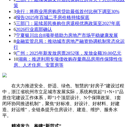
策
3
央行：将商业用房购房贷款最低首付比例下调至30%
4
报告|2025年百城二手房价格持续探底
5
三部门：延续居民换购住房退税优惠政策至2027年底
6
2026行业底部确认
7
宁夏银川出台8项举措助力房地产市场平稳健康发展
8
金融监管总局：推动城市房地产融资协调机制常态化运
行
9
广州：2025年新发放房票2852张，发放金额39.00亿元
10
湖南：推进利用专项债收购存量商品房用作保障性住
房、人才住房、安置房等
在大力推进安全、舒适、绿色、智慧的“好房子”建设过程
中，浙江省杭州市立足城市发展实际，系统构筑起“1+N+1”品
质住宅建设工作体系，即“1个顶层设计、N个保障政策、1套
闭环协同推进机制”，聚焦“好标准、好设计、好材料、好建
造、好运维”，全链条提升住房设计、建造、维护、服务水
平。
精准发力 构建“新范式”