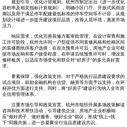
规划引导，优化计容规则。杭州市制定出台《进一步优化
容积率及相关指标计算规则》，明确小区门厅、开放式风雨连
廊以及用于满足停车配建最低标准的停车空间等不计容，从规
划设计端进一步提升建设项目品质，改善人居环境，激发市场
活力。
响应需求，优化完善装修方案审批管理。在设计审查和施
工许可阶段，杭州允许同一户型提供不同装修风格和价格区间
的装修图纸供客户选择；在首次预售许可后，房地产企业可根
据市场反响和客户接受程度，在申请后续预售许可时，增设装
修样板房，以适应市场变化和群众对“好房子”的多元喜好需
求。
要素保障，强化政策支持。对于严格执行品质建设要求的
试点项目，鼓励金融机构在信贷、融资等方面予以支持，在评
杯评优方面进行支持。同时，将“好房子”建设行为纳入全市房
企信用管理体系。
注重市场引导和政策宣贯。杭州市组织开展多场政策解读
咨询和技术帮扶活动，引导建筑企业、房地产企业积极响
应“做好房子、做好服务、做好企业”倡议，形成“线上+线
下”同频共振，进一步凝聚全行业品质建设共识。