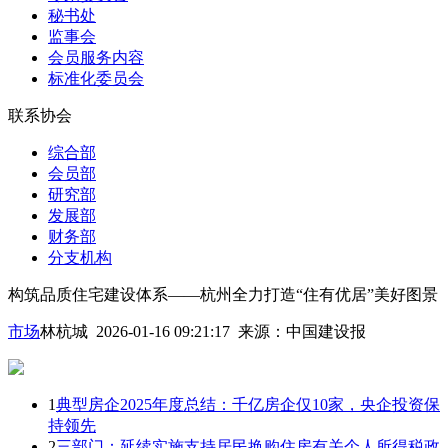
秘书处
监事会
会员服务内容
标准化委员会
联系协会
综合部
会员部
研究部
发展部
财务部
分支机构
构筑品质住宅建设体系——杭州全力打造“住有优居”美好图景
市场
林杭城 2026-01-16 09:21:17
来源：
中国建设报
1
典型房企2025年度总结：千亿房企仅10家，央企投资保
持领先
2
三部门：延续实施支持居民换购住房有关个人所得税政