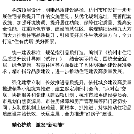
构筑顶层设计，明晰品质建设路径。杭州市印发进一步开
展住宅品质提升工作的实施意见，从优化规划选址、完善配套
设施、加强环境协调、提升居住功能、保障住宅质量、提高安
全性能、注重绿色节能、建设智慧住区、实现精细运维九大方
面大力推动住宅品质提升，引领美好居住生活发展方向，全力
打造“住有优居”美好图景。
统一建设标准，规范指引品质打造。编制了《杭州市住宅
品质提升设计导则（试行）》，结合实际特点，围绕安全宜
居、绿色健康、智慧住区等方面提出了具体明确的建设标准要
求，精准指导品质建设，进一步推动住宅建设高质量发展。
强化建章立制，长效推进品质提升。依托城乡建设高质量
推进领导小组统筹推进，建立起定期部门会商、“点对点”交
底、协调服务和党建联建四项机制，杭州市城乡建设委员会、
市规划自然资源局、市住房保障和房产管理局等部门密切协
同，从制度机制上破难题、固根本、抓推进，持续推动住宅品
质建设常治长效、长远发展，合力推进“好房子”建设。
精心护航 激发“新动能”