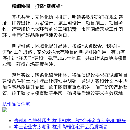
精细协同 打造“新模板”
齐抓共管，立体化协同推进。明确各职能部门在规划选
址、挂牌出让、方案设计、施工图设计、项目施工、项目验
收、运营维护七大环节的分工和职责，市区两级形成工作闭
环，共同把好品质住宅建设关口。
典型引路，区域化提升品质。按照“试点探索、稳妥推
进”的工作思路，充分发挥示范项目的典型引领作用，有力有
序推进“好房子”建设。截至2025年年底，共出让试点地块项目
22宗，获得市场高度关注。
聚焦实效，链条化监管闭环。将品质建设要求在试点项目
建设条件和土地挂牌出让须知中明确，通过方案设计文本中增
加住宅品质提升专篇、施工图图审重点把关、施工阶段严格监
管、竣工验收专项查验等手段，确保品质建设要求有效落地。
杭州
品质住宅
告别租金垫付压力 杭州相寓上线“公积金直付房租”服务
本土企业方太领衔 杭州高端住宅开启品质新篇