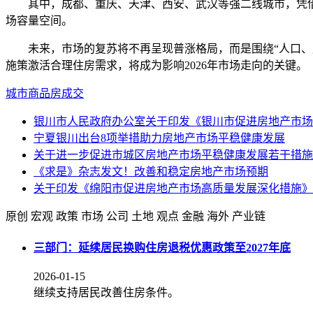
其中，成都、重庆、天津、西安、武汉等强二线城市，凭借“产
场容量空间。
未来，市场的复苏将不再呈现普涨格局，而是围绕“人口、产
施策激活合理住房需求，将成为影响2026年市场走向的关键。
城市
商品房成交
银川市人民政府办公室关于印发《银川市促进房地产市场
宁夏银川出台8项举措助力房地产市场平稳健康发展
关于进一步促进市城区房地产市场平稳健康发展若干措施
《求是》杂志发文！改善和稳定房地产市场预期
关于印发《绵阳市促进房地产市场高质量发展深化措施》
原创
宏观
政策
市场
公司
土地
观点
金融
海外
产业链
三部门：延续居民换购住房退税优惠政策至2027年底
2026-01-15
继续支持居民改善住房条件。