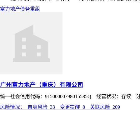
富力地产
债务重组
广州富力地产（重庆）有限公司
统一社会信用代码：91500000798015585Q 经营状况：存续 
风险情况：
自身风险
33
变更提醒
8
关联风险
209