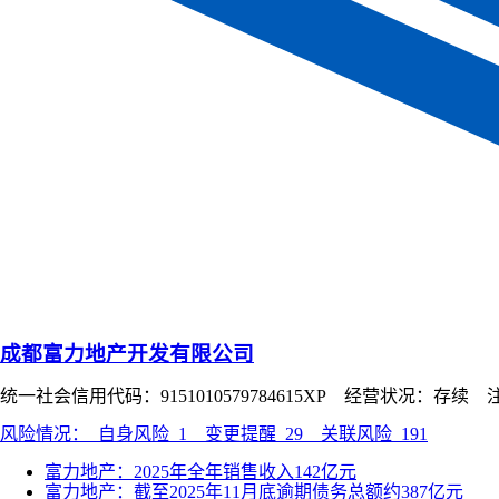
成都富力地产开发有限公司
统一社会信用代码：9151010579784615XP 经营状况：存续 
风险情况：
自身风险
1
变更提醒
29
关联风险
191
富力地产：2025年全年销售收入142亿元
富力地产：截至2025年11月底逾期债务总额约387亿元