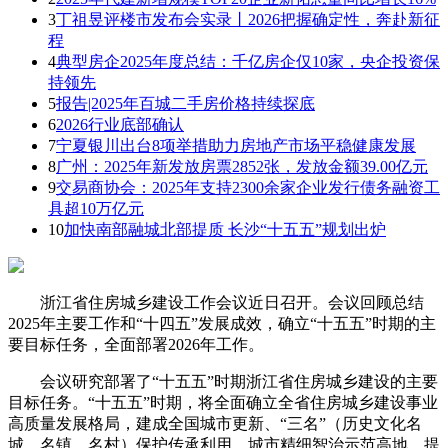
3
丁祖昱评楼市发布会实录丨2026把握确定性，奔赴新征
程
4
典型房企2025年度总结：千亿房企仅10家，央企投资保
持领先
5
报告|2025年百城二手房价格持续探底
6
2026行业底部确认
7
宁夏银川出台8项举措助力房地产市场平稳健康发展
8
广州：2025年新发放房票2852张，发放金额39.00亿元
9
交易商协会：2025年支持2300余家企业发行债务融资工
具超10万亿元
10
加快南部融城北部提质 长沙“十五五”规划出炉
浙江省住房城乡建设工作会议近日召开。会议回顾总结
2025年主要工作和“十四五”发展成效，确立“十五五”时期的主
要目标任务，全面部署2026年工作。
会议研究部署了“十五五”时期浙江省住房城乡建设的主要
目标任务。“十五五”时期，将全面确立全省住房城乡建设事业
高质量发展格局，建成全国城市更新、“三名”（历史文化名
城、名镇、名村）保护传承利用、城市精细智治示范高地，提