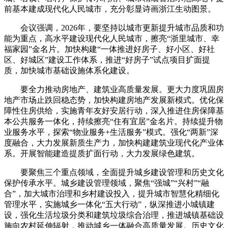
前基本建成现代化人民城市，充分彰显诗画浙江生动图景。
会议强调，2026年，要坚持以城市更新提升城市品质和功
能为重点，高水平建设现代化人民城市，擦亮“浙里城市、幸
福家园”金名片。加快构建“一体推进好房子、好小区、好社
区、好城区”建设工作体系，推进“好房子”试点项目扩面提
质，加快城市基础设施体系化建设。
要全力推动房地产、建筑业高质量发展。更大力度巩固房
地产市场止跌回稳态势，加快构建房地产发展新模式。优化保
障性住房供给，实施青年友好安居行动，深入推进住房保障基
本公共服务一体化，持续擦亮“住有宜居”金名片。持续提升物
业服务水平，探索“物业服务+生活服务”模式。强化“两新”深
度融合，大力发展新质生产力，加快构建建筑业现代化产业体
系。开展智能建造提质扩面行动，大力发展绿色建筑。
要聚焦三个重点领域，全面提升城乡建设管理和历史文化
保护传承水平。城乡建设管理领域，聚焦“强城”“兴村”“融
合”，加大城市治理和乡村建设投入，提升城市智慧化精细化
管理水平，实施城乡一体化“五大行动”，纵深推进小城镇建
设，强化生活垃圾分类和建筑垃圾综合治理，推进城镇基础设
施向农村延伸辐射，推动城乡一体融合高质量发展。历史文化