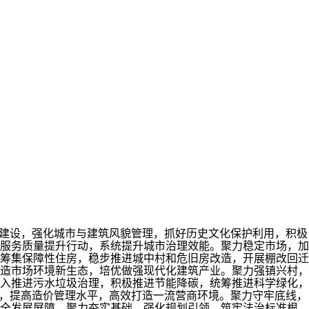
目建设，强化城市与建筑风貌管理，抓好历史文化保护利用，积极
服务质量提升行动，系统提升城市治理效能。聚力稳定市场，加
筹集保障性住房，稳步推进城中村和危旧房改造，开展棚改回迁
造市场环境新生态，培优做强现代化建筑产业。聚力强镇兴村，
入推进污水垃圾治理，积极推进节能降碳，统筹推进科学绿化，
”，提高造价管理水平，高效打造一流营商环境。聚力守牢底线，
安全发展屏障。聚力夯实基础，强化规划引领，筑牢法治标准根