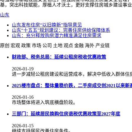
基，突出科技赋能，厚植人才沃土，更好支撑住房城乡建设事业
山东
山东发布住房“以旧换新”指导意见
山东“十五五”规划建议：完善住房供给保障体系
山东：充分释放购房潜力精准满足住房需求
原创
宏观
政策
市场
公司
土地
观点
金融
海外
产业链
财政部、税务总局：延续公租房税收优惠政策
2026-01-19
进一步减轻公租房建设和运营成本，解决中低收入群体住
2025楼市盘点：整体量稳价跌，二手房成交创2021以来新
2026-01-16
市场整体将进入筑底横盘阶段。
三部门：延续居民换购住房退税优惠政策至2027年底
2026-01-15
继续支持居民改善住房条件。