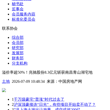
秘书处
监事会
会员服务内容
标准化委员会
联系协会
综合部
会员部
研究部
发展部
财务部
分支机构
溢价率超50%！兆驰股份8.3亿元斩获南昌青山湖宅地
土地
2026-07-09 10:48:34
来源：
中国房地产网
1
千万级豪宅“普涨”时代过去了
2
沪深顶豪接连“日光”，有些项目开始卖不动了？
3
7月上海土地出让放量，成交或超200亿