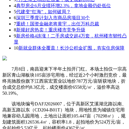
4
典型房企6月业绩环增2.3%，拿地金额仍处低位
5
代建变“红海”，如何破局？
6
深圳三季度计划入市商品房项目30个
7
重磅！国资金融老将黄宇，出任万科总裁
8
新规好房热卖！重庆楼市竞争升级
9
新房价格4连涨！二手房成交超4万套，杭州楼市韧性凸
显
10
新就业群体全覆盖！长沙公积金扩围，夯实住房保障
7月8日，南昌迎来下半年土拍开门红。本场土拍仅一宗高
新区青山湖板块105亩涉宅用地，经过近2个小时激烈竞价，最
终兆驰股份旗下江西宸宏置业以地价787万元/亩斩获地块，折
合成交总价约8.3亿元，成交楼面价6558元/㎡，溢价率高达
50.19%。
该地块编号DAFJ2026007，位于高新区艾溪湖北路以南、
高新五路以东（CD204-B01T）地块，用地性质为城镇住宅用
地兼容幼儿园用地，土地出让面积105.447亩（70298㎡），规
划建筑面积126536.4㎡，容积率1.8，起拍地价为524万元/亩，
合起始价5.53亿元，起始楼面价4367元/㎡。