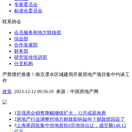
专家委员会
标准化委员会
联系协会
会员服务和地方联络部
综合部
合作发展部
财务部
研究宣传培训部
分支机构
严禁摆烂推诿！南京溧水区城建局开展房地产项目集中约谈工
作
政策
2023-12-12 09:56:19
来源：
中国房地产网
1
百强房企销售降幅继续扩大，12月或迎改善
2
房地产行业调整对地方财政影响如何？财政部回应了
3
上海第四批集中供地首轮8宗地块出让，成交额148.12
亿元