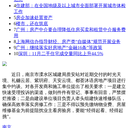
4
住建部：在全国地级及以上城市全面部署开展城市体检
工作
5
房企加速处置资产
6
楼市，还在筑底
7
广州：房产中介要合理降低住房买卖和租赁中介服务费
用
8
上海网信办指导财经、房产类“自媒体”规范开展业务
9
广州：继续落实好房地产“金融16条”等政策
10
深圳：11月二手住宅成交量同比上升44.5%
近日，南京市溧水区城建局质安站对近期交付的时光天
境、礼樾云居、紫玥府、天安云境、都荟沐语房地产项目进行
集中约谈。对各开发商和施工单位提出了相关要求：一是建立
快速受理投诉的渠道，做到件件有登记、事事有回音，严禁摆
烂推诿；二是由建设单位项目负责人牵头组建快速维修队伍，
确保高效率落实房修工作；三是不得以预先缴纳物业费、房屋
维修基金为前提阻扰业主看房验房，要能“经得起看、经得起
挑”。
南京